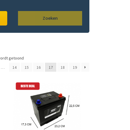
Zoeken
wordt getoond
…
14
15
16
17
18
19