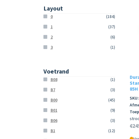
Layout
0
(184)
1
(37)
2
(6)
3
(1)
Voetrand
Dur
B08
(1)
Star
85H
B7
(3)
SKU:
B00
(45)
Afme
B01
(9)
Toep
stro
B06
(3)
€
24
B1
(12)
Ver