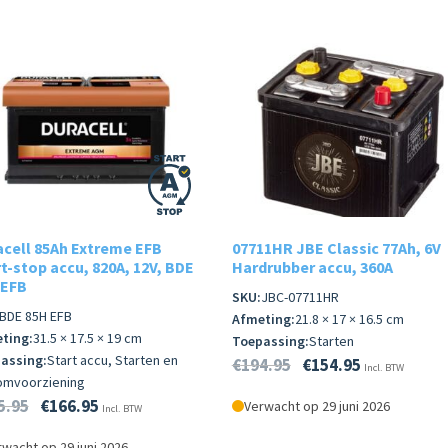
acell 85Ah Extreme EFB
07711HR JBE Classic 77Ah, 6V
t-stop accu, 820A, 12V, BDE
Hardrubber accu, 360A
 EFB
SKU:
JBC-07711HR
BDE 85H EFB
Afmeting:
21.8 × 17 × 16.5 cm
ting:
31.5 × 17.5 × 19 cm
Toepassing:
Starten
assing:
Start accu, Starten en
€
194.95
€
154.95
Incl. BTW
omvoorziening
5.95
€
166.95
Verwacht op 29 juni 2026
Incl. BTW
wacht op 29 juni 2026