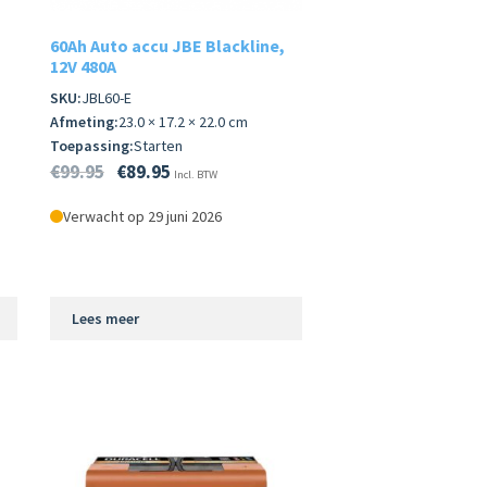
60Ah Auto accu JBE Blackline,
12V 480A
SKU:
JBL60-E
Afmeting:
23.0 × 17.2 × 22.0 cm
Toepassing:
Starten
€
99.95
€
89.95
Incl. BTW
Verwacht op 29 juni 2026
Lees meer