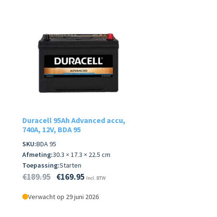
Duracell 95Ah Advanced accu,
740A, 12V, BDA 95
SKU:
BDA 95
Afmeting:
30.3 × 17.3 × 22.5 cm
Toepassing:
Starten
€
189.95
€
169.95
Incl. BTW
Verwacht op 29 juni 2026