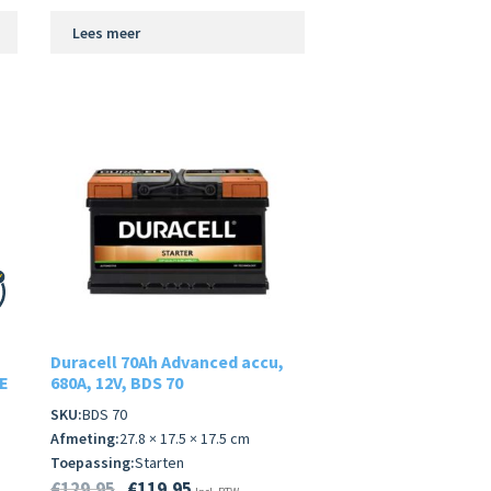
Lees meer
Duracell 70Ah Advanced accu,
DE
680A, 12V, BDS 70
SKU:
BDS 70
Afmeting:
27.8 × 17.5 × 17.5 cm
Toepassing:
Starten
€
129.95
€
119.95