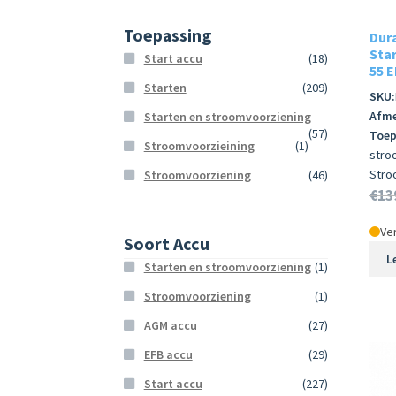
Toepassing
Dur
Star
Start accu
(18)
55 E
Starten
(209)
SKU:
Afme
Starten en stroomvoorziening
(57)
Toep
Stroomvoorzieining
(1)
stro
Stro
Stroomvoorziening
(46)
€
13
Ver
Soort Accu
L
Starten en stroomvoorziening
(1)
Stroomvoorziening
(1)
AGM accu
(27)
EFB accu
(29)
Start accu
(227)