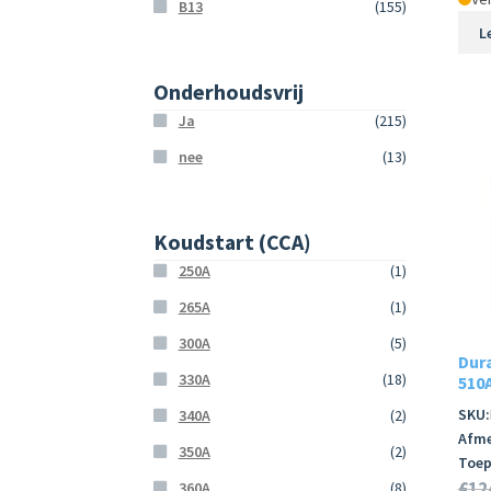
B13
(155)
L
Onderhoudsvrij
Ja
(215)
nee
(13)
Koudstart (CCA)
250A
(1)
265A
(1)
300A
(5)
Dur
330A
(18)
510A
SKU:
340A
(2)
Afme
350A
(2)
Toep
€
12
360A
(8)