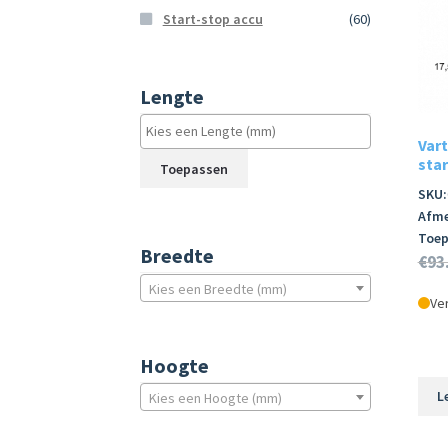
Start-stop accu
(60)
Lengte
Var
star
Toepassen
SKU:
Afme
Toep
Breedte
€
93
Kies een Breedte (mm)
Ver
Hoogte
L
Kies een Hoogte (mm)