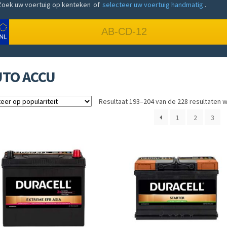
Zoek uw voertuig op kenteken
of
selecteer uw voertuig handmatig
.
UTO ACCU
Resultaat 193–204 van de 228 resultaten 
1
2
3