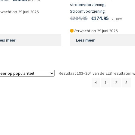
Incl. BTW
stroomvoorziening,
Stroomvoorziening
wacht op 29 juni 2026
€
204.95
€
174.95
Incl. BTW
Verwacht op 29 juni 2026
ees meer
Lees meer
Resultaat 193–204 van de 228 resultaten 
1
2
3