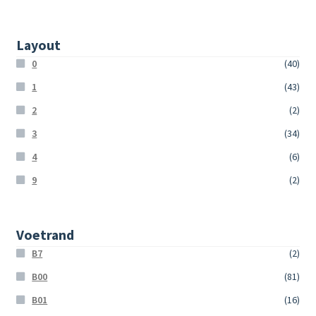
Layout
0
(40)
1
(43)
2
(2)
3
(34)
4
(6)
9
(2)
Voetrand
B7
(2)
B00
(81)
B01
(16)