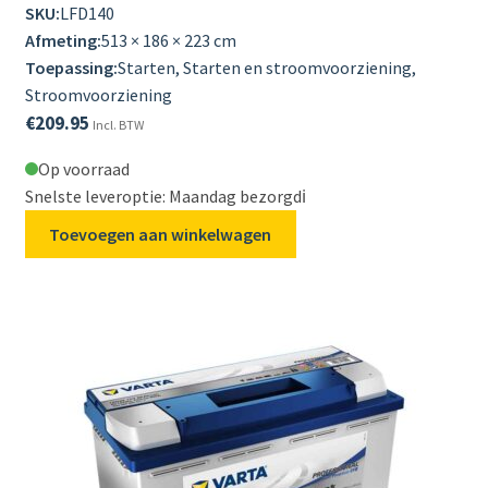
SKU:
LFD140
Afmeting:
513 × 186 × 223 cm
Toepassing:
Starten, Starten en stroomvoorziening,
Stroomvoorziening
€
209.95
Incl. BTW
Op voorraad
Snelste leveroptie: Maandag bezorgd
ℹ️
Toevoegen aan winkelwagen