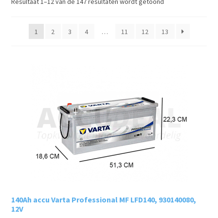
Resultaat 1–12 van de 147 resultaten wordt getoond
1
2
3
4
…
11
12
13
140Ah accu Varta Professional MF LFD140, 930140080,
12V