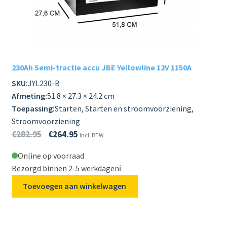
230Ah Semi-tractie accu JBE Yellowline 12V 1150A
SKU:
JYL230-B
Afmeting:
51.8 × 27.3 × 24.2 cm
Toepassing:
Starten, Starten en stroomvoorziening,
Stroomvoorziening
€
282.95
€
264.95
Incl. BTW
Online op voorraad
Bezorgd binnen 2-5 werkdagen
ℹ️
Toevoegen aan winkelwagen