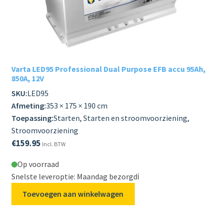
Varta LED95 Professional Dual Purpose EFB accu 95Ah,
850A, 12V
SKU:
LED95
Afmeting:
353 × 175 × 190 cm
Toepassing:
Starten, Starten en stroomvoorziening,
Stroomvoorziening
€
159.95
Incl. BTW
Op voorraad
Snelste leveroptie: Maandag bezorgd
ℹ️
Toevoegen aan winkelwagen