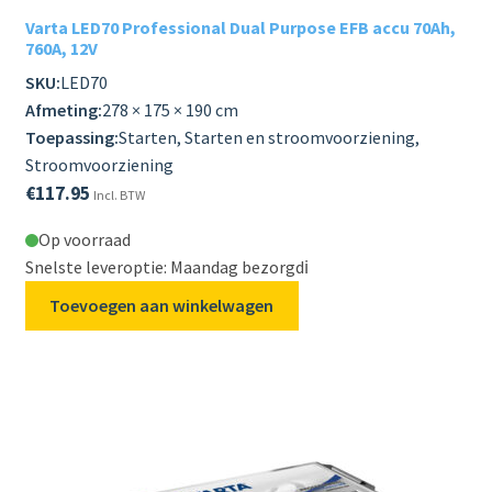
Varta LED70 Professional Dual Purpose EFB accu 70Ah,
760A, 12V
SKU:
LED70
Afmeting:
278 × 175 × 190 cm
Toepassing:
Starten, Starten en stroomvoorziening,
Stroomvoorziening
€
117.95
Incl. BTW
Op voorraad
Snelste leveroptie: Maandag bezorgd
ℹ️
Toevoegen aan winkelwagen