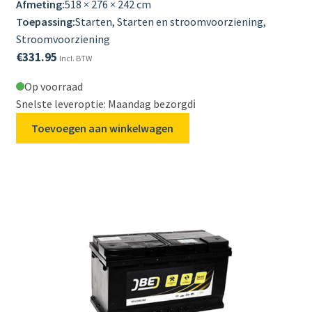
Afmeting:
518 × 276 × 242 cm
Toepassing:
Starten, Starten en stroomvoorziening,
Stroomvoorziening
€
331.95
Incl. BTW
Op voorraad
Snelste leveroptie: Maandag bezorgd
ℹ️
Toevoegen aan winkelwagen