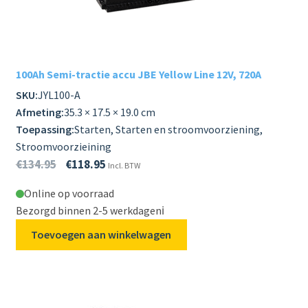
100Ah Semi-tractie accu JBE Yellow Line 12V, 720A
SKU:
JYL100-A
Afmeting:
35.3 × 17.5 × 19.0 cm
Toepassing:
Starten, Starten en stroomvoorziening,
Stroomvoorzieining
€
134.95
€
118.95
Incl. BTW
Online op voorraad
Bezorgd binnen 2-5 werkdagen
ℹ️
Toevoegen aan winkelwagen