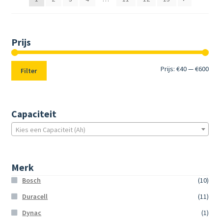
Prijs
Min.
Max
Prijs:
€40
—
€600
Filter
prij
prij
Capaciteit
Kies een Capaciteit (Ah)
Merk
Bosch
(10)
Duracell
(11)
Dynac
(1)