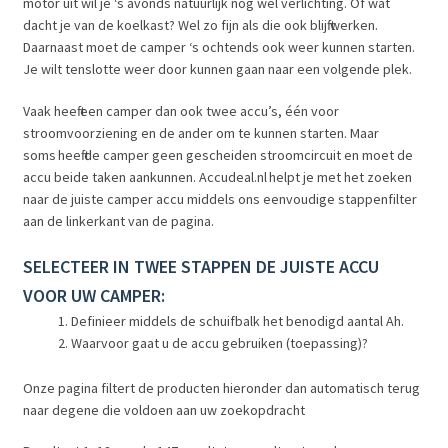
motor uit wil je ‘s avonds natuurlijk nog wel verlichting. Of wat
Subme
dacht je van de koelkast? Wel zo fijn als die ook blijft werken.
LADERS & ACCESSOIRES
Daarnaast moet de camper ‘s ochtends ook weer kunnen starten.
uitvou
Je wilt tenslotte weer door kunnen gaan naar een volgende plek.
Subme
MERKEN
uitvou
Vaak heeft een camper dan ook twee accu’s, één voor
Subme
stroomvoorziening en de ander om te kunnen starten. Maar
SOORTEN
uitvou
soms heeft de camper geen gescheiden stroomcircuit en moet de
accu beide taken aankunnen. Accudeal.nl helpt je met het zoeken
naar de juiste camper accu middels ons eenvoudige stappenfilter
aan de linkerkant van de pagina.
SELECTEER IN TWEE STAPPEN DE JUISTE ACCU
VOOR UW CAMPER:
Definieer middels de schuifbalk het benodigd aantal Ah.
Waarvoor gaat u de accu gebruiken (toepassing)?
Onze pagina filtert de producten hieronder dan automatisch terug
naar degene die voldoen aan uw zoekopdracht