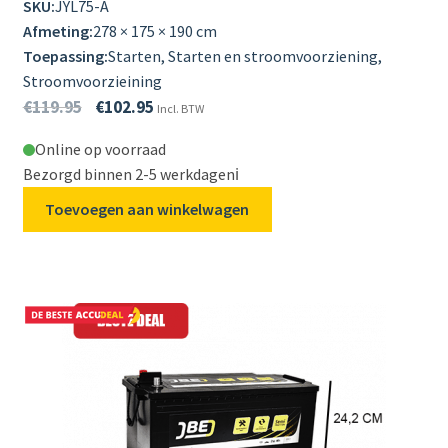
SKU:
JYL75-A
Afmeting:
278 × 175 × 190 cm
Toepassing:
Starten, Starten en stroomvoorziening,
Stroomvoorzieining
€
119.95
€
102.95
Incl. BTW
Online op voorraad
Bezorgd binnen 2-5 werkdagen
ℹ️
Toevoegen aan winkelwagen