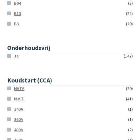
B04
(3)
B13
(22)
B3
(20)
Onderhoudsvrij
Ja
(147)
Koudstart (CCA)
NVTA
(20)
N.V.T.
(41)
340A
(1)
360A
(1)
400A
(2)