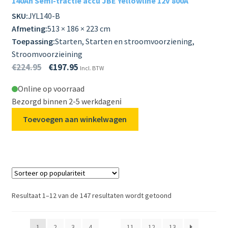
140Ah Semi-tractie accu JBE Yellowline 12V 800A
SKU:
JYL140-B
Afmeting:
513 × 186 × 223 cm
Toepassing:
Starten, Starten en stroomvoorziening,
Stroomvoorzieining
€
224.95
€
197.95
Incl. BTW
Online op voorraad
Bezorgd binnen 2-5 werkdagen
ℹ️
Toevoegen aan winkelwagen
Resultaat 1–12 van de 147 resultaten wordt getoond
1
2
3
4
…
11
12
13