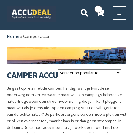
Ga
Ga
0
door
direct
naar
naar
Voor 11:00 besteld,
vanavond bezorgd*
navigatie
de
HOME
inhoud
Home
»
Camper accu
AUTO
BOOT
CAMPER ACCU
MOTOR
Je gaat op reis met de camper. Handig, want je kunt deze
CAMPER
onderweg neerzetten waar je maar wilt. Op campings hebben ze
natuurlijk gewoon een stroomvoorziening die je in kunt pluggen,
maar wat als je eens niet op een camping staat en wilt genieten
VRACHTWAGEN
van de echte natuur? Je parkeert ergens op een mooie plek en wilt
er blijven overnachten, maar helaas is er dan geen stroompaal in
Subme
OVERIGE
de buurt. De camperaccu moet nu zijn werk doen, want met de
uitvou