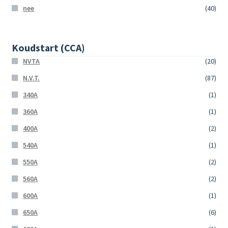
nee
(40)
Koudstart (CCA)
NVTA
(20)
N.V.T.
(87)
340A
(1)
360A
(1)
400A
(2)
540A
(1)
550A
(2)
560A
(2)
600A
(1)
650A
(6)