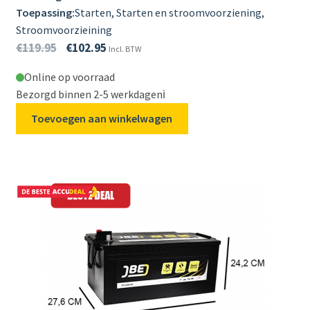
Toepassing:
Starten, Starten en stroomvoorziening,
Stroomvoorzieining
€
119.95
€
102.95
Incl. BTW
Online op voorraad
Bezorgd binnen 2-5 werkdagen
ℹ️
Toevoegen aan winkelwagen