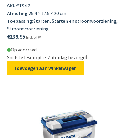
SKU:
YTS4.2
Afmeting:
25.4 × 17.5 × 20 cm
Toepassing:
Starten, Starten en stroomvoorziening,
Stroomvoorziening
€
239.95
Incl. BTW
Op voorraad
Snelste leveroptie: Zaterdag bezorgd
ℹ️
Toevoegen aan winkelwagen