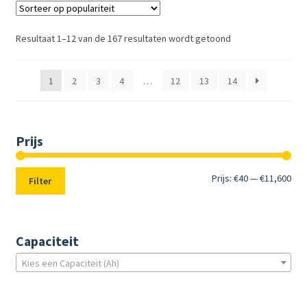
Resultaat 1–12 van de 167 resultaten wordt getoond
1
2
3
4
…
12
13
14
Prijs
Min.
Max
Prijs:
€40
—
€11,600
Filter
prij
prij
Capaciteit
Kies een Capaciteit (Ah)