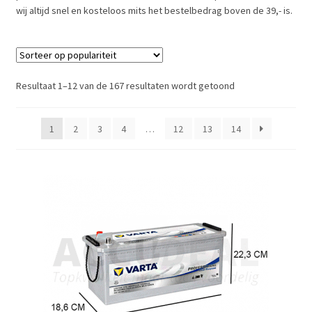
wij altijd snel en kosteloos mits het bestelbedrag boven de 39,- is.
Subme
RECREATIE
uitvou
Subme
ELEKTR. VOER/VAARTUIGEN
uitvou
Resultaat 1–12 van de 167 resultaten wordt getoond
Subme
STAND ALONE
uitvou
1
2
3
4
…
12
13
14
TUINHUIS
SOLAR
ZONNEPANEEL
Subme
REVALIDATIE & MOBILITEIT
uitvou
Subme
LANDBOUW
uitvou
Subme