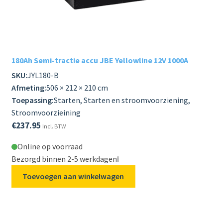
180Ah Semi-tractie accu JBE Yellowline 12V 1000A
SKU:
JYL180-B
Afmeting:
506 × 212 × 210 cm
Toepassing:
Starten, Starten en stroomvoorziening,
Stroomvoorzieining
€
237.95
Incl. BTW
Online op voorraad
Bezorgd binnen 2-5 werkdagen
ℹ️
Toevoegen aan winkelwagen