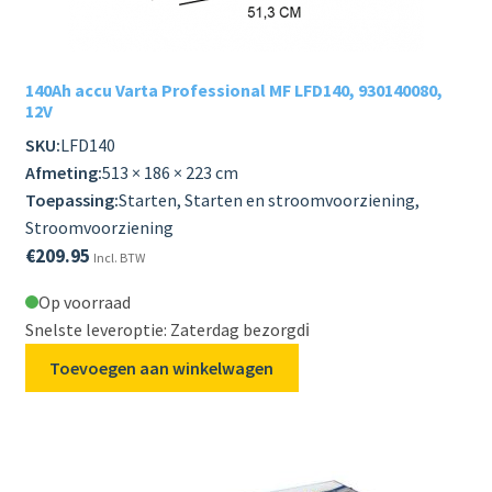
PROFESSIONEEL GEBRUIK
uitvou
Subme
LADERS & ACCESSOIRES
uitvou
140Ah accu Varta Professional MF LFD140, 930140080,
12V
Subme
MERKEN
uitvou
SKU:
LFD140
Afmeting:
513 × 186 × 223 cm
Subme
SOORTEN
Toepassing:
Starten, Starten en stroomvoorziening,
uitvou
Stroomvoorziening
€
209.95
Incl. BTW
Op voorraad
Snelste leveroptie: Zaterdag bezorgd
ℹ️
Toevoegen aan winkelwagen