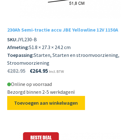
230Ah Semi-tractie accu JBE Yellowline 12V 1150A
SKU:
JYL230-B
Afmeting:
51.8 × 27.3 × 24.2 cm
Toepassing:
Starten, Starten en stroomvoorziening,
Stroomvoorziening
€
282.95
€
264.95
Incl. BTW
Online op voorraad
Bezorgd binnen 2-5 werkdagen
ℹ️
Toevoegen aan winkelwagen