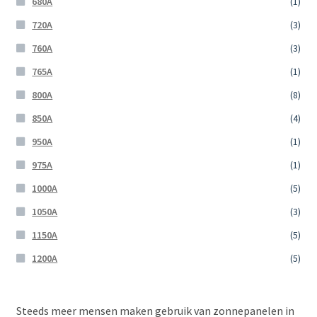
680A
(1)
720A
(3)
760A
(3)
765A
(1)
800A
(8)
850A
(4)
950A
(1)
975A
(1)
1000A
(5)
1050A
(3)
1150A
(5)
1200A
(5)
Steeds meer mensen maken gebruik van zonnepanelen in