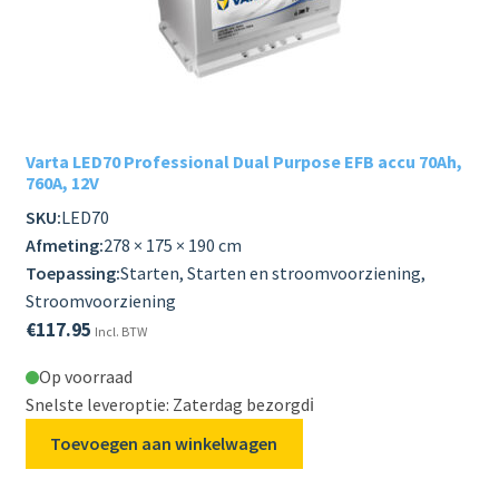
Varta LED70 Professional Dual Purpose EFB accu 70Ah,
760A, 12V
SKU:
LED70
Afmeting:
278 × 175 × 190 cm
Toepassing:
Starten, Starten en stroomvoorziening,
Stroomvoorziening
€
117.95
Incl. BTW
Op voorraad
Snelste leveroptie: Zaterdag bezorgd
ℹ️
Toevoegen aan winkelwagen