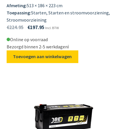
Afmeting:
513 × 186 × 223 cm
Toepassing:
Starten, Starten en stroomvoorziening,
Stroomvoorzieining
€
224.95
€
197.95
Incl. BTW
Online op voorraad
Bezorgd binnen 2-5 werkdagen
ℹ️
Toevoegen aan winkelwagen