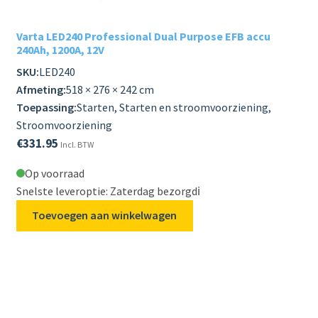
Varta LED240 Professional Dual Purpose EFB accu
240Ah, 1200A, 12V
SKU:
LED240
Afmeting:
518 × 276 × 242 cm
Toepassing:
Starten, Starten en stroomvoorziening,
Stroomvoorziening
€
331.95
Incl. BTW
Op voorraad
Snelste leveroptie: Zaterdag bezorgd
ℹ️
Toevoegen aan winkelwagen