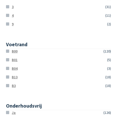
3
(31)
4
(11)
9
(2)
Voetrand
B00
(120)
B01
(5)
B04
(3)
B13
(18)
B3
(18)
Onderhoudsvrij
Ja
(126)