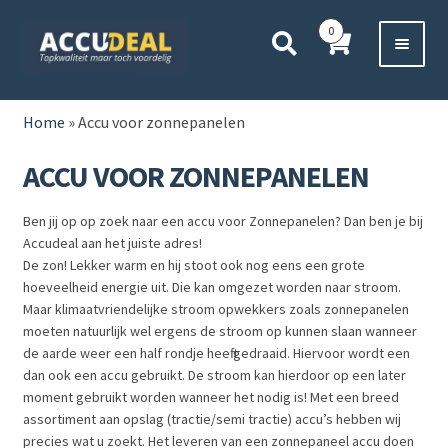
Ga
Ga
0
door
direct
naar
naar
Voor 11:00 besteld,
vanavond bezorgd*
navigatie
de
HOME
inhoud
Home
»
Accu voor zonnepanelen
AUTO
ACCU VOOR ZONNEPANELEN
BOOT
Ben jij op op zoek naar een accu voor Zonnepanelen? Dan ben je bij
Accudeal aan het juiste adres!
MOTOR
De zon! Lekker warm en hij stoot ook nog eens een grote
hoeveelheid energie uit. Die kan omgezet worden naar stroom.
Maar klimaatvriendelijke stroom opwekkers zoals zonnepanelen
CAMPER
moeten natuurlijk wel ergens de stroom op kunnen slaan wanneer
de aarde weer een half rondje heeft gedraaid. Hiervoor wordt een
VRACHTWAGEN
dan ook een accu gebruikt. De stroom kan hierdoor op een later
moment gebruikt worden wanneer het nodig is! Met een breed
Subme
assortiment aan opslag (tractie/semi tractie) accu’s hebben wij
OVERIGE
precies wat u zoekt. Het leveren van een zonnepaneel accu doen
uitvou