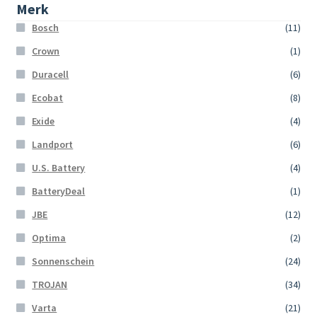
Merk
Bosch
(11)
Crown
(1)
Duracell
(6)
Ecobat
(8)
Exide
(4)
Landport
(6)
U.S. Battery
(4)
BatteryDeal
(1)
JBE
(12)
Optima
(2)
Sonnenschein
(24)
TROJAN
(34)
Varta
(21)