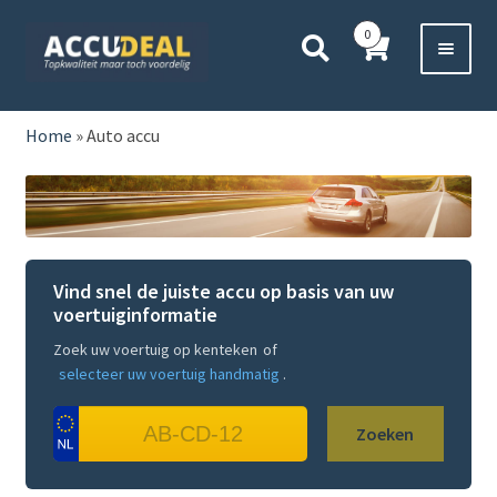
Ga
Ga
0
door
direct
naar
naar
Voor 11:00 besteld,
vanavond bezorgd*
navigatie
de
HOME
inhoud
Home
»
Auto accu
AUTO
BOOT
Vind snel de juiste accu op basis van uw
MOTOR
voertuiginformatie
Zoek uw voertuig op kenteken
of
CAMPER
selecteer uw voertuig handmatig
.
VRACHTWAGEN
Zoeken
Subme
OVERIGE
uitvou