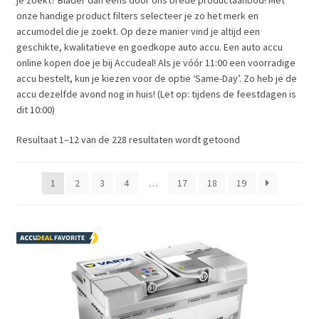
je zoekt? Blader dan eens door ons brede productaanbod! Met
onze handige product filters selecteer je zo het merk en
accumodel die je zoekt. Op deze manier vind je altijd een
geschikte, kwalitatieve en goedkope auto accu. Een auto accu
online kopen doe je bij Accudeal! Als je vóór 11:00 een voorradige
accu bestelt, kun je kiezen voor de optie ‘Same-Day’. Zo heb je de
accu dezelfde avond nog in huis! (Let op: tijdens de feestdagen is
dit 10:00)
Resultaat 1–12 van de 228 resultaten wordt getoond
1
2
3
4
…
17
18
19