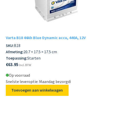
Varta B18 44Ah Blue Dynamic accu, 440A, 12V
SKU:
B18
Afmeting:
20.7 × 17.5 × 17.5 cm
Toepassing:
Starten
€
63.95
Incl. BTW
Op voorraad
Snelste leveroptie: Maandag bezorgd
ℹ️
Toevoegen aan winkelwagen