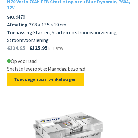
N70 Varta 70Ah EFB Start-stop accu Blue Dynamic, 760A,
12V
SKU:
N70
Afmeting:
27.8 × 17.5 × 19 cm
Toepassing:
Starten, Starten en stroomvoorziening,
Stroomvoorziening
€
134.95
€
125.95
Incl. BTW
Op voorraad
Snelste leveroptie: Maandag bezorgd
ℹ️
Toevoegen aan winkelwagen