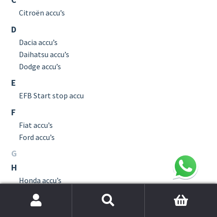
Citroën accu’s
D
Dacia accu’s
Daihatsu accu’s
Dodge accu’s
E
EFB Start stop accu
F
Fiat accu’s
Ford accu’s
G
H
Honda accu’s
Hoe monteer je zelf een auto accu?
Hummer accu’s
Zoek
Hyundai accu’s