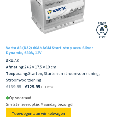
Varta A8 (D52) 60Ah AGM Start-stop accu Silver
Dynamic, 680A, 12V
SKU:
A8
Afmeting:
24.2 × 17.5 × 19 cm
Toepassing:
Starten, Starten en stroomvoorziening,
Stroomvoorziening
€
139.95
€
129.95
Incl. BTW
Op voorraad
Snelste leveroptie: Maandag bezorgd
ℹ️
Toevoegen aan winkelwagen