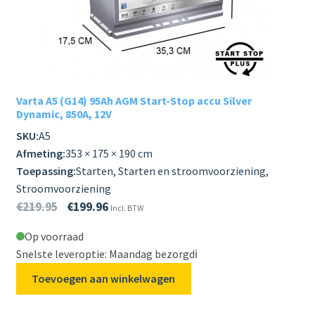
Varta A5 (G14) 95Ah AGM Start-Stop accu Silver
Dynamic, 850A, 12V
SKU:
A5
Afmeting:
353 × 175 × 190 cm
Toepassing:
Starten, Starten en stroomvoorziening,
Stroomvoorziening
€
219.95
€
199.96
Incl. BTW
Op voorraad
Snelste leveroptie: Maandag bezorgd
ℹ️
Toevoegen aan winkelwagen