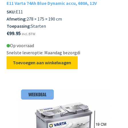
E11 Varta 74Ah Blue Dynamic accu, 680A, 12V
SKU:
E11
Afmeting:
278 × 175 × 190 cm
Toepassing:
Starten
€
99.95
Incl. BTW
Op voorraad
Snelste leveroptie: Maandag bezorgd
ℹ️
Toevoegen aan winkelwagen