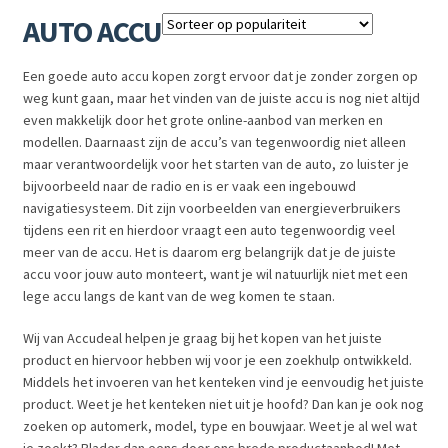
AUTO ACCU
Subme
LADERS & ACCESSOIRES
uitvou
Subme
Een goede auto accu kopen zorgt ervoor dat je zonder zorgen op
MERKEN
weg kunt gaan, maar het vinden van de juiste accu is nog niet altijd
uitvou
even makkelijk door het grote online-aanbod van merken en
Subme
SOORTEN
modellen. Daarnaast zijn de accu’s van tegenwoordig niet alleen
uitvou
maar verantwoordelijk voor het starten van de auto, zo luister je
bijvoorbeeld naar de radio en is er vaak een ingebouwd
navigatiesysteem. Dit zijn voorbeelden van energieverbruikers
tijdens een rit en hierdoor vraagt een auto tegenwoordig veel
meer van de accu. Het is daarom erg belangrijk dat je de juiste
accu voor jouw auto monteert, want je wil natuurlijk niet met een
lege accu langs de kant van de weg komen te staan.
Wij van Accudeal helpen je graag bij het kopen van het juiste
product en hiervoor hebben wij voor je een zoekhulp ontwikkeld.
Middels het invoeren van het kenteken vind je eenvoudig het juiste
product. Weet je het kenteken niet uit je hoofd? Dan kan je ook nog
zoeken op automerk, model, type en bouwjaar. Weet je al wel wat