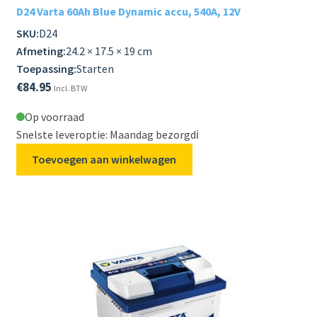
D24 Varta 60Ah Blue Dynamic accu, 540A, 12V
SKU:
D24
Afmeting:
24.2 × 17.5 × 19 cm
Toepassing:
Starten
€
84.95
Incl. BTW
Op voorraad
Snelste leveroptie: Maandag bezorgd
ℹ️
Toevoegen aan winkelwagen