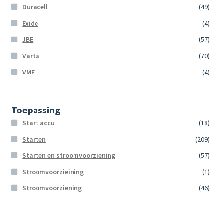
Duracell
(49)
Exide
(4)
JBE
(57)
Varta
(70)
VMF
(4)
Toepassing
Start accu
(18)
Starten
(209)
Starten en stroomvoorziening
(57)
Stroomvoorzieining
(1)
Stroomvoorziening
(46)