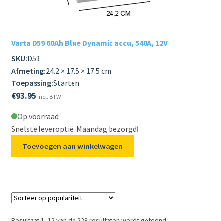
Varta D59 60Ah Blue Dynamic accu, 540A, 12V
SKU:
D59
Afmeting:
24.2 × 17.5 × 17.5 cm
Toepassing:
Starten
€
93.95
Incl. BTW
Op voorraad
Snelste leveroptie: Maandag bezorgd
ℹ️
Toevoegen aan winkelwagen
Resultaat 1–12 van de 228 resultaten wordt getoond