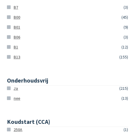
B7
(3)
B00
(45)
B01
(9)
B06
(3)
B1
(12)
B13
(155)
Onderhoudsvrij
Ja
(215)
nee
(13)
Koudstart (CCA)
250A
(1)