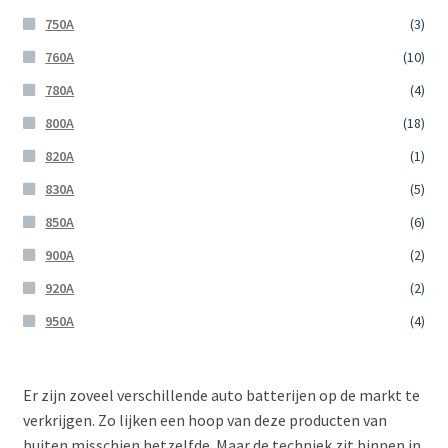
750A
(3)
760A
(10)
780A
(4)
800A
(18)
820A
(1)
830A
(5)
850A
(6)
900A
(2)
920A
(2)
950A
(4)
Er zijn zoveel verschillende auto batterijen op de markt te
verkrijgen. Zo lijken een hoop van deze producten van
buiten misschien hetzelfde. Maar de techniek zit binnen in.