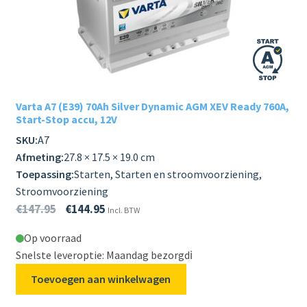
Varta A7 (E39) 70Ah Silver Dynamic AGM XEV Ready 760A,
Start-Stop accu, 12V
SKU:
A7
Afmeting:
27.8 × 17.5 × 19.0 cm
Toepassing:
Starten, Starten en stroomvoorziening,
Stroomvoorziening
€
147.95
€
144.95
Incl. BTW
Op voorraad
Snelste leveroptie: Maandag bezorgd
ℹ️
Toevoegen aan winkelwagen