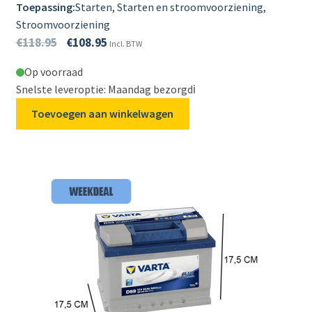
Toepassing:
Starten, Starten en stroomvoorziening,
Stroomvoorziening
€
118.95
€
108.95
Incl. BTW
Op voorraad
Snelste leveroptie: Maandag bezorgd
ℹ️
Toevoegen aan winkelwagen