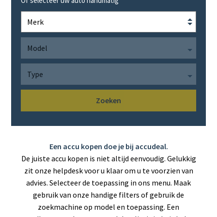
Of selecteer uw auto handmatig
Subme
LADERS & ACCESSOIRES
uitvou
Subme
MERKEN
uitvou
Subme
SOORTEN
uitvou
Zoeken
Een accu kopen doe je bij accudeal.
De juiste accu kopen is niet altijd eenvoudig. Gelukkig
zit onze helpdesk voor u klaar om u te voorzien van
advies. Selecteer de toepassing in ons menu. Maak
gebruik van onze handige filters of gebruik de
zoekmachine op model en toepassing. Een