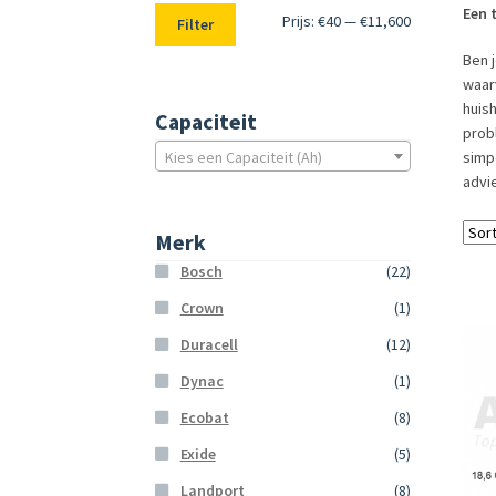
Een 
Min.
Max.
Prijs:
€40
—
€11,600
Filter
prijs
prijs
Ben j
waarv
huis
Capaciteit
prob
simp
Kies een Capaciteit (Ah)
advie
Merk
Bosch
(22)
Crown
(1)
Duracell
(12)
Dynac
(1)
Ecobat
(8)
Exide
(5)
Landport
(8)