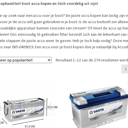
topkwaliteit boot accu kopen en tóch voordelig uit zijn!
e op zoek naar een accu voor je boot? De juiste accu kopen kan lastig zijn 
oor je de accu wilt gaan gebruiken in je boot. Is de accu bedoelt om alleen
houdelijke apparatuur kunnen voorzien van stroom? Of moet de accu op b
leem!
Ons eenvoudig te gebruiken filter bevindt zich aan de linkerkant van
ele stappen de juiste accu weer te geven. Heb je toch hulp nodig? Onze me
s naar 0
85-0409019
. Een accu voor je boot kopen doe je natuurlijk bij
Accud
Resultaat 1–12 van de 274 resultaten wor
1