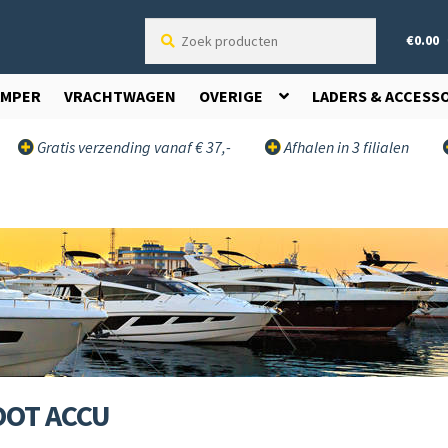
Zoek
€
0.00
producten
AMPER
VRACHTWAGEN
OVERIGE
LADERS & ACCESS
Gratis verzending vanaf € 37,-
Afhalen in 3 filialen
OOT ACCU