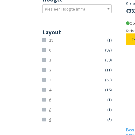
Stro
Kies een Hoogte (mm)
€
33
Op
Layout
Snelst
T
19
(1)
0
(97)
1
(59)
2
(11)
3
(63)
4
(16)
6
(1)
8
(1)
9
(5)
Bosc