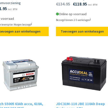
omvoorziening
€
134.95
€
118.95
Incl. BTW
1.95
Incl. BTW
Online op voorraad
 voorraad
ℹ️
Bezorgd binnen 2-5 werkdagen
ℹ️
e leveroptie: Morgen bezorgd
oevoegen aan winkelwagen
Toevoegen aan winkelwagen
h S5005 63Ah accu, 610A,
JDC31M-110 JBE 110Ah Deep