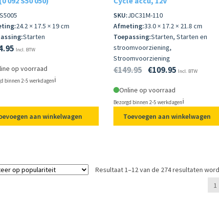
(0 092 S50 050)
Cycle accu, 12V
S5005
SKU:
JDC31M-110
ting:
24.2 × 17.5 × 19 cm
Afmeting:
33.0 × 17.2 × 21.8 cm
assing:
Starten
Toepassing:
Starten, Starten en
4.95
stroomvoorziening,
Incl. BTW
Stroomvoorziening
line op voorraad
€
149.95
€
109.95
Incl. BTW
ℹ️
d binnen 2-5 werkdagen
Online op voorraad
ℹ️
Bezorgd binnen 2-5 werkdagen
oevoegen aan winkelwagen
Toevoegen aan winkelwagen
Resultaat 1–12 van de 274 resultaten wor
1