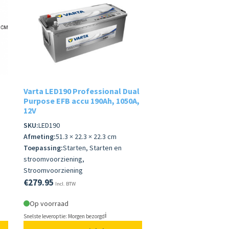
Varta LED190 Professional Dual
Purpose EFB accu 190Ah, 1050A,
12V
SKU:
LED190
Afmeting:
51.3 × 22.3 × 22.3 cm
Toepassing:
Starten, Starten en
stroomvoorziening,
Stroomvoorziening
€
279.95
Incl. BTW
Op voorraad
ℹ️
Snelste leveroptie: Morgen bezorgd