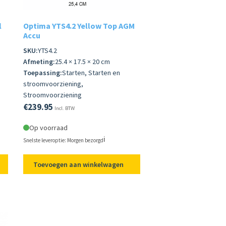
l
Optima YTS4.2 Yellow Top AGM
Accu
SKU:
YTS4.2
Afmeting:
25.4 × 17.5 × 20 cm
Toepassing:
Starten, Starten en
stroomvoorziening,
Stroomvoorziening
€
239.95
Incl. BTW
Op voorraad
ℹ️
Snelste leveroptie: Morgen bezorgd
Toevoegen aan winkelwagen