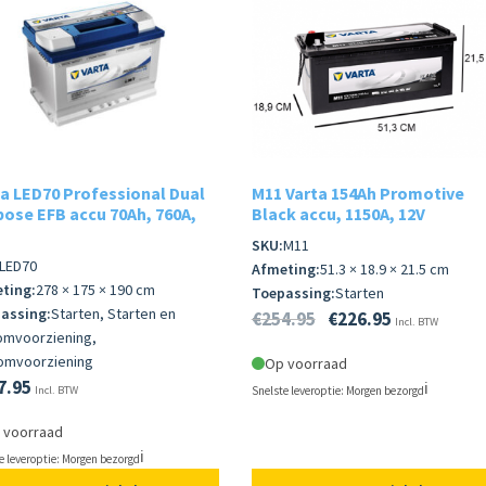
a LED70 Professional Dual
M11 Varta 154Ah Promotive
ose EFB accu 70Ah, 760A,
Black accu, 1150A, 12V
SKU:
M11
LED70
Afmeting:
51.3 × 18.9 × 21.5 cm
ting:
278 × 175 × 190 cm
Toepassing:
Starten
assing:
Starten, Starten en
€
254.95
€
226.95
Incl. BTW
omvoorziening,
omvoorziening
Op voorraad
7.95
ℹ️
Incl. BTW
Snelste leveroptie: Morgen bezorgd
 voorraad
ℹ️
e leveroptie: Morgen bezorgd