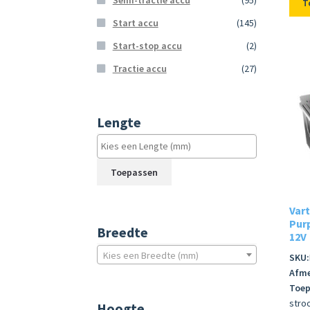
Semi-tractie accu
(95)
T
Start accu
(145)
Start-stop accu
(2)
Tractie accu
(27)
Lengte
Toepassen
Vart
Purp
Breedte
12V
Kies een Breedte (mm)
SKU:
Afme
Toep
stro
Hoogte