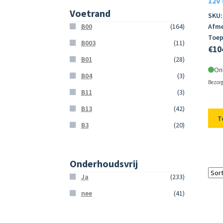
12V 
Voetrand
SKU:
B00
(164)
Afme
Toep
B003
(11)
€
10
B01
(28)
On
B04
(3)
Bezorg
B11
(3)
B13
(42)
T
B3
(20)
Onderhoudsvrij
Ja
(233)
nee
(41)