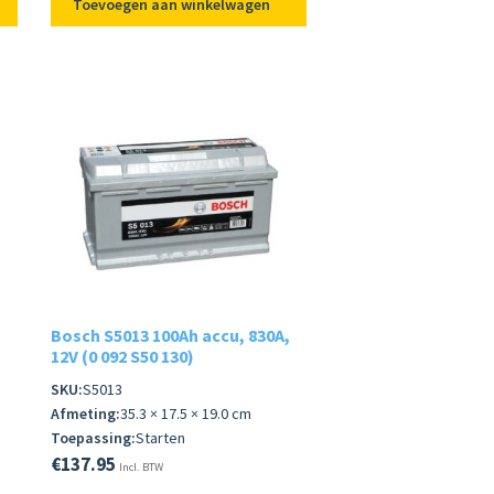
Toevoegen aan winkelwagen
Bosch S5013 100Ah accu, 830A,
12V (0 092 S50 130)
SKU:
S5013
Afmeting:
35.3 × 17.5 × 19.0 cm
Toepassing:
Starten
€
137.95
Incl. BTW