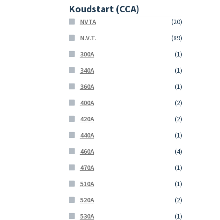
Koudstart (CCA)
NVTA
(20)
N.V.T.
(89)
300A
(1)
340A
(1)
360A
(1)
400A
(2)
420A
(2)
440A
(1)
460A
(4)
470A
(1)
510A
(1)
520A
(2)
530A
(1)