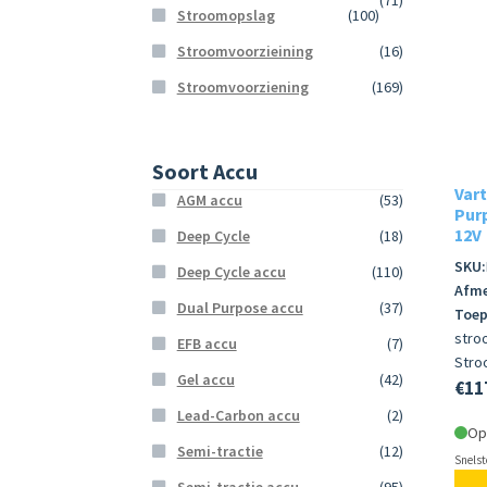
(71)
Stroomopslag
(100)
Stroomvoorzieining
(16)
Stroomvoorziening
(169)
Soort Accu
Vart
AGM accu
(53)
Purp
12V
Deep Cycle
(18)
SKU:
Deep Cycle accu
(110)
Afme
Dual Purpose accu
(37)
Toep
stro
EFB accu
(7)
Stro
Gel accu
(42)
€
11
Lead-Carbon accu
(2)
Op
Semi-tractie
(12)
Snelst