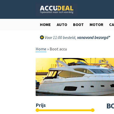
Ga
Ga
door
direct
naar
naar
navigatie
de
HOME
AUTO
BOOT
MOTOR
C
inhoud
Voor 11:00 besteld,
vanavond bezorgd*
Home
»
Boot accu
B
Prijs