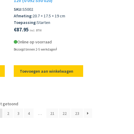
12V (0 092 S50 020)
SKU:
S5002
Afmeting:
20.7 × 17.5 × 19 cm
Toepassing:
Starten
€
87.95
Incl. BTW
Online op voorraad
ℹ️
Bezorgd binnen 2-5 werkdagen
Toevoegen aan winkelwagen
dt getoond
2
3
4
…
21
22
23