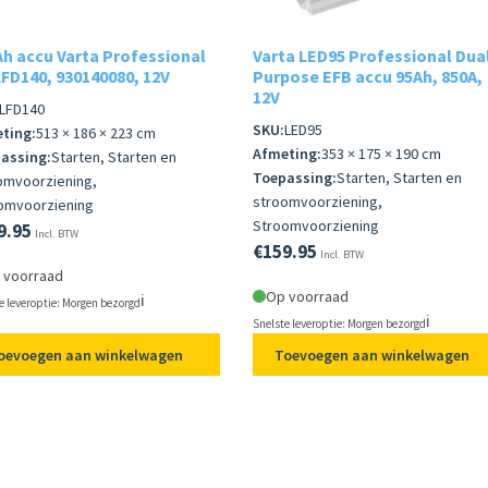
h accu Varta Professional
Varta LED95 Professional Dua
FD140, 930140080, 12V
Purpose EFB accu 95Ah, 850A,
12V
LFD140
SKU:
LED95
ting:
513 × 186 × 223 cm
Afmeting:
353 × 175 × 190 cm
assing:
Starten, Starten en
Toepassing:
Starten, Starten en
omvoorziening,
stroomvoorziening,
omvoorziening
Stroomvoorziening
9.95
Incl. BTW
€
159.95
Incl. BTW
 voorraad
Op voorraad
ℹ️
e leveroptie: Morgen bezorgd
ℹ️
Snelste leveroptie: Morgen bezorgd
oevoegen aan winkelwagen
Toevoegen aan winkelwagen