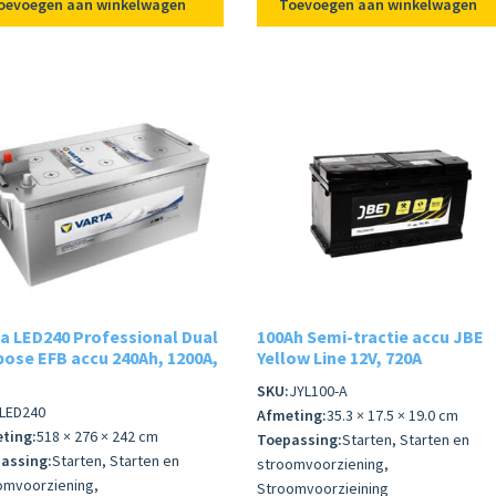
oevoegen aan winkelwagen
Toevoegen aan winkelwagen
a LED240 Professional Dual
100Ah Semi-tractie accu JBE
ose EFB accu 240Ah, 1200A,
Yellow Line 12V, 720A
SKU:
JYL100-A
LED240
Afmeting:
35.3 × 17.5 × 19.0 cm
ting:
518 × 276 × 242 cm
Toepassing:
Starten, Starten en
assing:
Starten, Starten en
stroomvoorziening,
omvoorziening,
Stroomvoorzieining