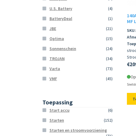
U.S. Battery
(4)
140A
BatteryDeal
(1)
MF L
JBE
(21)
SKU:
Afme
Optima
(15)
Toep
Sonnenschein
(24)
stro
Stro
TROJAN
(34)
€
20
Varta
(73)
Op
VMF
(45)
Snelst
T
Toepassing
Start accu
(6)
Starten
(152)
Starten en stroomvoorziening