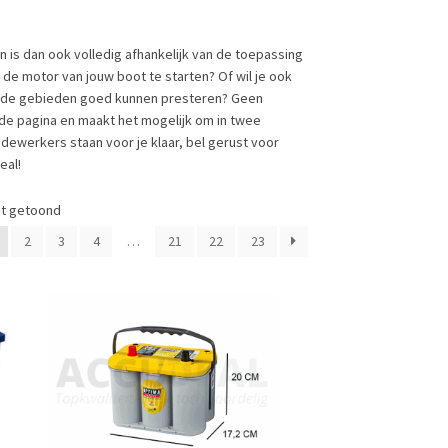
en is dan ook volledig afhankelijk van de toepassing
 de motor van jouw boot te starten? Of wil je ook
eide gebieden goed kunnen presteren? Geen
 de pagina en maakt het mogelijk om in twee
dewerkers staan voor je klaar, bel gerust voor
eal!
dt getoond
2
3
4
…
21
22
23