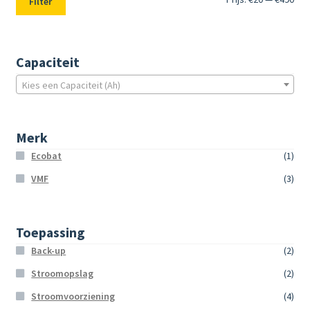
Filter
prij
prij
Capaciteit
Kies een Capaciteit (Ah)
Merk
Ecobat
(1)
VMF
(3)
Toepassing
Back-up
(2)
Stroomopslag
(2)
Stroomvoorziening
(4)