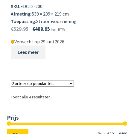
SKU:
EDC12-200
Afmeting:
530 × 209 × 219 cm
Toepassing:
Stroomvoorziening
€
529.95
€
489.95
Incl. BTW
Verwacht op 29 juni 2026
Lees meer
Toont alle 4 resultaten
Prijs
Min.
Max
Prijs:
€20
—
€490