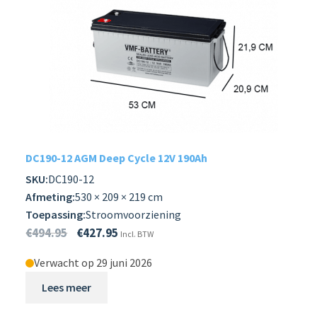
TELECOM ACCU
SCHROBMACHINE
UPS/ BACK-UP
Subme
LADERS & ACCESSOIRES
uitvou
Subme
MERKEN
DC190-12 AGM Deep Cycle 12V 190Ah
uitvou
SKU:
DC190-12
Subme
SOORTEN
Afmeting:
530 × 209 × 219 cm
uitvou
Toepassing:
Stroomvoorziening
€
494.95
€
427.95
Incl. BTW
Verwacht op 29 juni 2026
Lees meer