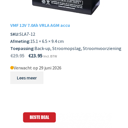
Subme
RECREATIE
uitvou
Subme
ELEKTR. VOER/VAARTUIGEN
VMF 12V 7.0Ah VRLA AGM accu
uitvou
SKU:
SLA7-12
Subme
STAND ALONE
Afmeting:
15.1 × 6.5 × 9.4 cm
uitvou
Toepassing:
Back-up, Stroomopslag, Stroomvoorziening
Subme
REVALIDATIE & MOBILITEIT
€
29.95
€
23.95
Incl. BTW
uitvou
Subme
Verwacht op 29 juni 2026
LANDBOUW
uitvou
Lees meer
Subme
PROFESSIONEEL GEBRUIK
uitvou
BEVEILIGING EN ALARMSYSTEEM ACCU
HOOGWERKER