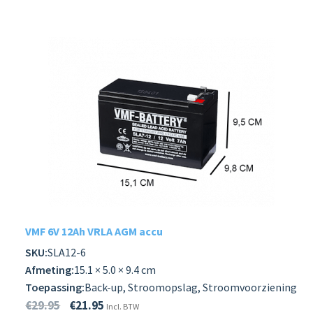
VMF 6V 12Ah VRLA AGM accu
SKU:
SLA12-6
Afmeting:
15.1 × 5.0 × 9.4 cm
Toepassing:
Back-up, Stroomopslag, Stroomvoorziening
€
29.95
€
21.95
Incl. BTW