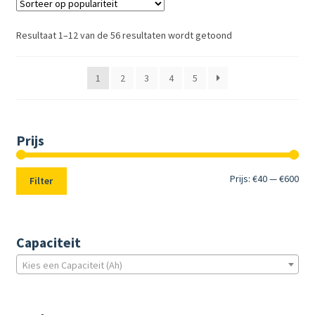
Resultaat 1–12 van de 56 resultaten wordt getoond
1
2
3
4
5
Prijs
Min.
Max
Prijs:
€40
—
€600
Filter
prij
prij
Capaciteit
Kies een Capaciteit (Ah)