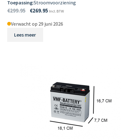
LANDBOUW
Toepassing:
Stroomvoorziening
uitvou
€
299.95
€
269.95
Incl. BTW
Subme
PROFESSIONEEL GEBRUIK
Verwacht op 29 juni 2026
uitvou
Subme
Lees meer
LADERS & ACCESSOIRES
uitvou
Subme
MERKEN
uitvou
Subme
SOORTEN
uitvou