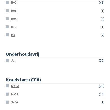
B00
(48)
B01
(1)
B04
(3)
B13
(1)
B3
(2)
Onderhoudsvrij
Ja
(55)
Koudstart (CCA)
NVTA
(20)
N.V.T.
(34)
340A
(1)