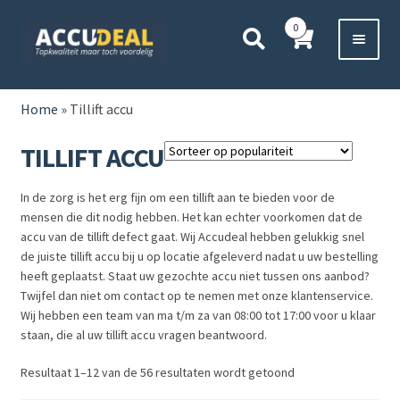
Ga
Ga
0
door
direct
naar
naar
Voor 11:00 besteld,
vanavond bezorgd*
navigatie
de
HOME
inhoud
Home
»
Tillift accu
AUTO
TILLIFT ACCU
BOOT
In de zorg is het erg fijn om een tillift aan te bieden voor de
mensen die dit nodig hebben. Het kan echter voorkomen dat de
MOTOR
accu van de tillift defect gaat. Wij Accudeal hebben gelukkig snel
de juiste tillift accu bij u op locatie afgeleverd nadat u uw bestelling
heeft geplaatst. Staat uw gezochte accu niet tussen ons aanbod?
CAMPER
Twijfel dan niet om contact op te nemen met onze klantenservice.
Wij hebben een team van ma t/m za van 08:00 tot 17:00 voor u klaar
VRACHTWAGEN
staan, die al uw tillift accu vragen beantwoord.
Resultaat 1–12 van de 56 resultaten wordt getoond
Subme
OVERIGE
uitvou