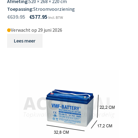
Afmeting:
520 × 268 × 220 cm
Toepassing:
Stroomvoorziening
€
639.95
€
577.95
Incl. BTW
Verwacht op 29 juni 2026
Lees meer