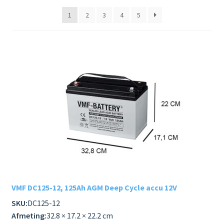
Subme
RECREATIE
1
2
3
4
5
uitvou
Subme
ELEKTR. VOER/VAARTUIGEN
uitvou
Subme
STAND ALONE
uitvou
Subme
REVALIDATIE & MOBILITEIT
uitvou
SCOOTMOBIEL
ROLSTOEL
TRAPLIFT
VMF DC125-12, 125Ah AGM Deep Cycle accu 12V
TILLIFT
SKU:
DC125-12
Afmeting:
32.8 × 17.2 × 22.2 cm
Subme