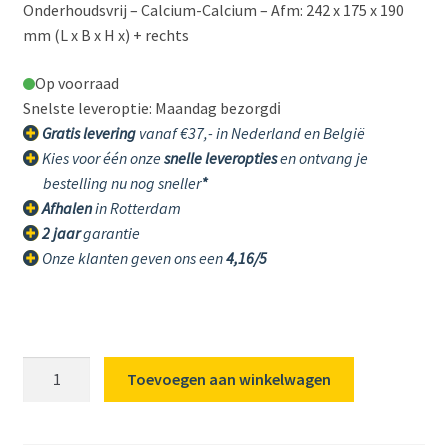
Onderhoudsvrij – Calcium-Calcium – Afm: 242 x 175 x 190
mm (L x B x H x) + rechts 
Op voorraad
Snelste leveroptie: Maandag bezorgd
ℹ️
Gratis levering
vanaf €37,- in Nederland en België
Kies voor één onze
snelle leveropties
en ontvang je
bestelling nu nog sneller
*
Afhalen
in Rotterdam
2 jaar
garantie
Onze klanten geven ons een
4,16/5
D24
Toevoegen aan winkelwagen
Varta
60Ah
Blue