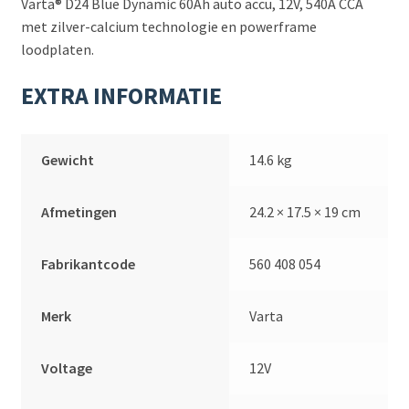
Varta® D24 Blue Dynamic 60Ah auto accu, 12V, 540A CCA
met zilver-calcium technologie en powerframe
loodplaten.
EXTRA INFORMATIE
Gewicht
14.6 kg
Afmetingen
24.2 × 17.5 × 19 cm
Fabrikantcode
560 408 054
Merk
Varta
Voltage
12V