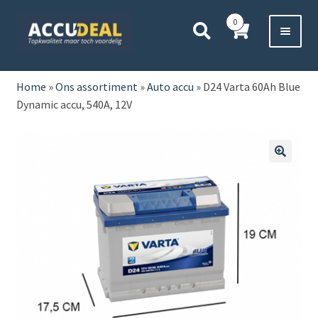
Ga
Ga
0
door
direct
naar
naar
Voor 11:00 besteld,
vanavond bezorgd*
navigatie
de
HOME
inhoud
Home
»
Ons assortiment
»
Auto accu
»
D24 Varta 60Ah Blue
Dynamic accu, 540A, 12V
AUTO
BOOT
🔍
MOTOR
CAMPER
VRACHTWAGEN
Subme
OVERIGE
uitvou