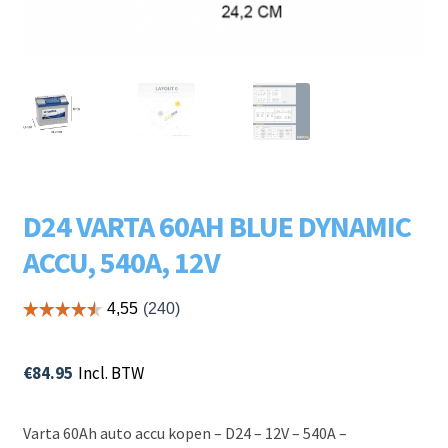
Subme
LADERS & ACCESSOIRES
uitvou
Subme
MERKEN
uitvou
Subme
SOORTEN
uitvou
D24 VARTA 60AH BLUE DYNAMIC
ACCU, 540A, 12V
€
84.95
Incl. BTW
Varta 60Ah auto accu kopen – D24 – 12V – 540A –