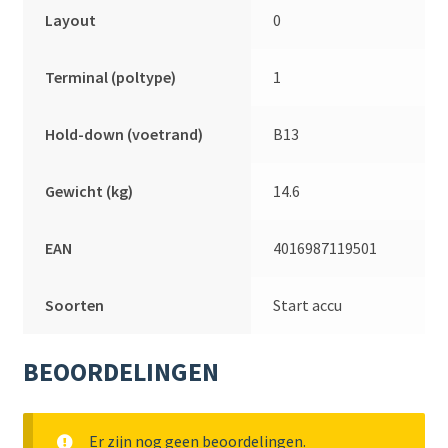
Layout
0
Terminal (poltype)
1
Hold-down (voetrand)
B13
Gewicht (kg)
14.6
EAN
4016987119501
Soorten
Start accu
BEOORDELINGEN
Er zijn nog geen beoordelingen.