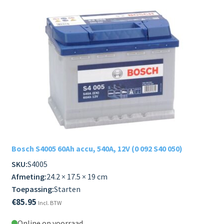
Bosch S4005 60Ah accu, 540A, 12V (0 092 S40 050)
SKU:
S4005
Afmeting:
24.2 × 17.5 × 19 cm
Toepassing:
Starten
€
85.95
Incl. BTW
Online op voorraad