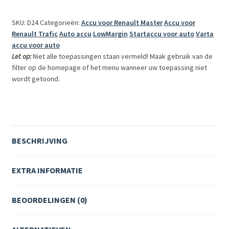
Dynamic
SKU: D24
Categorieën:
Accu voor Renault Master
Accu voor
accu,
Renault Trafic
Auto accu
LowMargin
Startaccu voor auto
Varta
540A,
accu voor auto
12V
Let op:
Niet alle toepassingen staan vermeld! Maak gebruik van de
aantal
filter op de homepage of het menu wanneer uw toepassing niet
wordt getoond.
BESCHRIJVING
EXTRA INFORMATIE
BEOORDELINGEN (0)