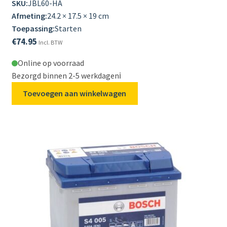
SKU:
JBL60-HA
Afmeting:
24.2 × 17.5 × 19 cm
Toepassing:
Starten
€
74.95
Incl. BTW
Online op voorraad
Bezorgd binnen 2-5 werkdagen
ℹ️
Toevoegen aan winkelwagen