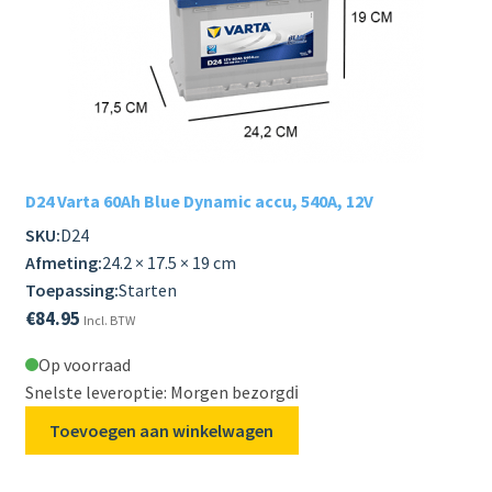
D24 Varta 60Ah Blue Dynamic accu, 540A, 12V
SKU:
D24
Afmeting:
24.2 × 17.5 × 19 cm
Toepassing:
Starten
€
84.95
Incl. BTW
Op voorraad
Snelste leveroptie: Morgen bezorgd
ℹ️
Toevoegen aan winkelwagen