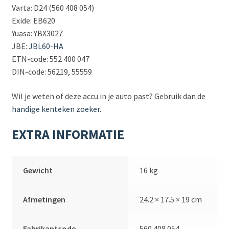
Varta: D24 (560 408 054)
Exide: EB620
Yuasa: YBX3027
JBE:
JBL60-HA
ETN-code: 552 400 047
DIN-code: 56219, 55559
Wil je weten of deze accu in je auto past? Gebruik dan de
handige kenteken zoeker.
EXTRA INFORMATIE
Gewicht
16 kg
Afmetingen
24.2 × 17.5 × 19 cm
Fabrikantcode
560 408 054