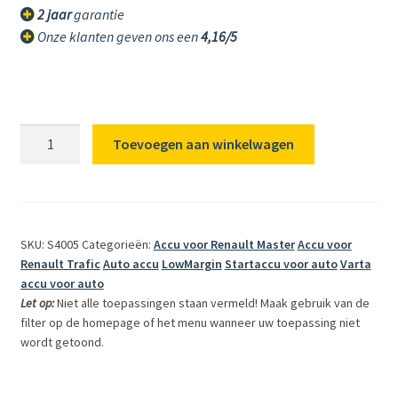
2 jaar
garantie
Onze klanten geven ons een
4,16/5
Bosch
Toevoegen aan winkelwagen
S4005
60Ah
accu,
540A,
SKU: S4005
Categorieën:
Accu voor Renault Master
Accu voor
12V
Renault Trafic
Auto accu
LowMargin
Startaccu voor auto
Varta
(0
accu voor auto
092
Let op:
Niet alle toepassingen staan vermeld! Maak gebruik van de
S40
filter op de homepage of het menu wanneer uw toepassing niet
050)
wordt getoond.
aantal