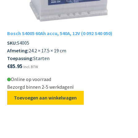
Bosch S4005 60Ah accu, 540A, 12V (0 092 S40 050)
SKU:
S4005
Afmeting:
24.2 × 17.5 × 19 cm
Toepassing:
Starten
€
85.95
Incl. BTW
Online op voorraad
Bezorgd binnen 2-5 werkdagen
ℹ️
Toevoegen aan winkelwagen