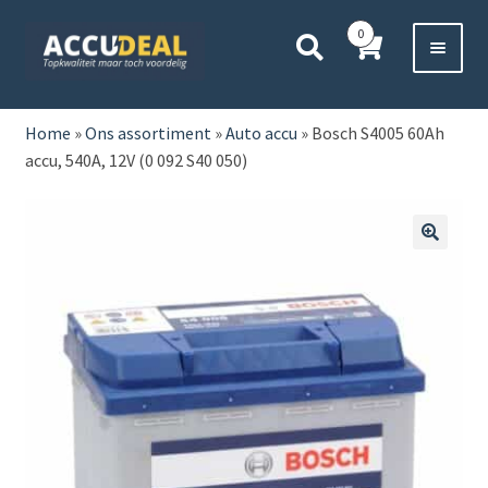
Ga
Ga
0
door
direct
naar
naar
Voor 11:00 besteld,
vanavond bezorgd*
navigatie
de
HOME
inhoud
Home
»
Ons assortiment
»
Auto accu
»
Bosch S4005 60Ah
accu, 540A, 12V (0 092 S40 050)
AUTO
BOOT
🔍
MOTOR
CAMPER
VRACHTWAGEN
Subme
OVERIGE
uitvou