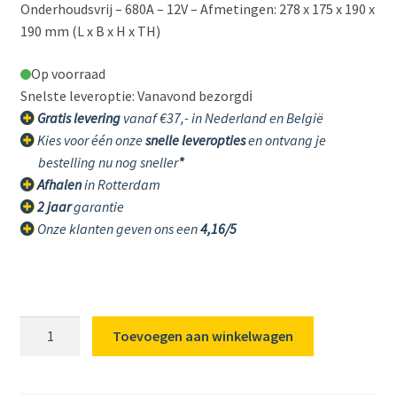
Onderhoudsvrij – 680A – 12V – Afmetingen: 278 x 175 x 190 x
190 mm (L x B x H x TH)
Op voorraad
Snelste leveroptie: Vanavond bezorgd
ℹ️
Gratis levering
vanaf €37,- in Nederland en België
Kies voor één onze
snelle leveropties
en ontvang je
bestelling nu nog sneller
*
Afhalen
in Rotterdam
2 jaar
garantie
Onze klanten geven ons een
4,16/5
E11
Toevoegen aan winkelwagen
Varta
74Ah
Blue