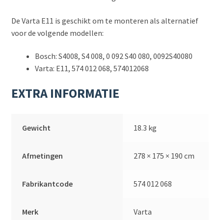
De Varta E11 is geschikt om te monteren als alternatief
voor de volgende modellen:
Bosch: S4008, S4 008, 0 092 S40 080, 0092S40080
Varta: E11, 574 012 068, 574012068
EXTRA INFORMATIE
Gewicht
18.3 kg
Afmetingen
278 × 175 × 190 cm
Fabrikantcode
574 012 068
Merk
Varta