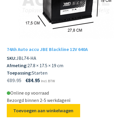
74Ah Auto accu JBE Blackline 12V 640A
SKU:
JBL74-HA
Afmeting:
27.8 × 17.5 × 19 cm
Toepassing:
Starten
€
89.95
€
84.95
Incl. BTW
Online op voorraad
Bezorgd binnen 2-5 werkdagen
ℹ️
Toevoegen aan winkelwagen