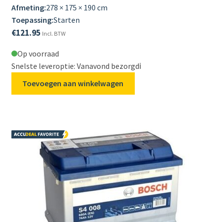
Afmeting:
278 × 175 × 190 cm
Toepassing:
Starten
€
121.95
Incl. BTW
Op voorraad
Snelste leveroptie: Vanavond bezorgd
ℹ️
Toevoegen aan winkelwagen