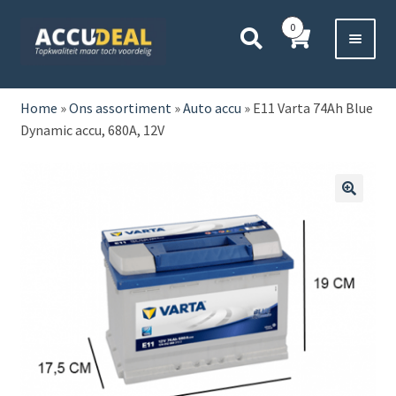
Ga
Ga
0
door
direct
naar
naar
Voor 11:00 besteld,
vanavond bezorgd*
navigatie
de
HOME
inhoud
Home
»
Ons assortiment
»
Auto accu
»
E11 Varta 74Ah Blue
Dynamic accu, 680A, 12V
AUTO
BOOT
🔍
MOTOR
CAMPER
VRACHTWAGEN
Subme
OVERIGE
uitvou