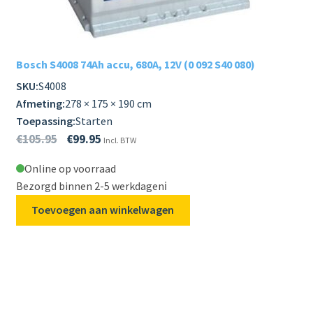
Bosch S4008 74Ah accu, 680A, 12V (0 092 S40 080)
SKU:
S4008
Afmeting:
278 × 175 × 190 cm
Toepassing:
Starten
€
105.95
€
99.95
Incl. BTW
Online op voorraad
Bezorgd binnen 2-5 werkdagen
ℹ️
Toevoegen aan winkelwagen