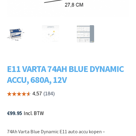
Subme
LADERS & ACCESSOIRES
uitvou
Subme
MERKEN
uitvou
Subme
SOORTEN
uitvou
E11 VARTA 74AH BLUE DYNAMIC
ACCU, 680A, 12V
€
99.95
Incl. BTW
74Ah Varta Blue Dynamic E11 auto accu kopen –