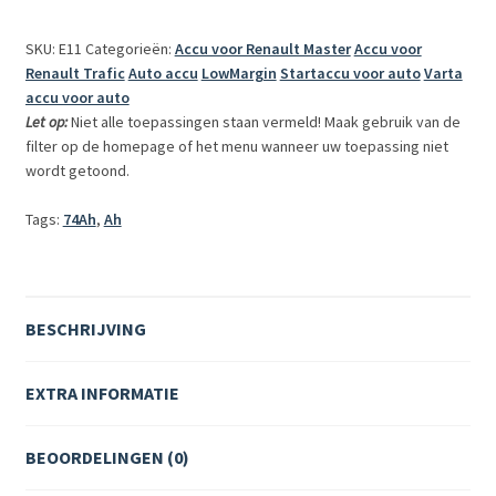
Dynamic
SKU: E11
Categorieën:
Accu voor Renault Master
Accu voor
accu,
Renault Trafic
Auto accu
LowMargin
Startaccu voor auto
Varta
680A,
accu voor auto
12V
Let op:
Niet alle toepassingen staan vermeld! Maak gebruik van de
aantal
filter op de homepage of het menu wanneer uw toepassing niet
wordt getoond.
Tags:
74Ah
,
Ah
BESCHRIJVING
EXTRA INFORMATIE
BEOORDELINGEN (0)