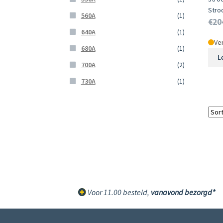
Stro
560A
(1)
€
20
640A
(1)
Ver
680A
(1)
L
700A
(2)
730A
(1)
Voor 11.00 besteld,
vanavond bezorgd*