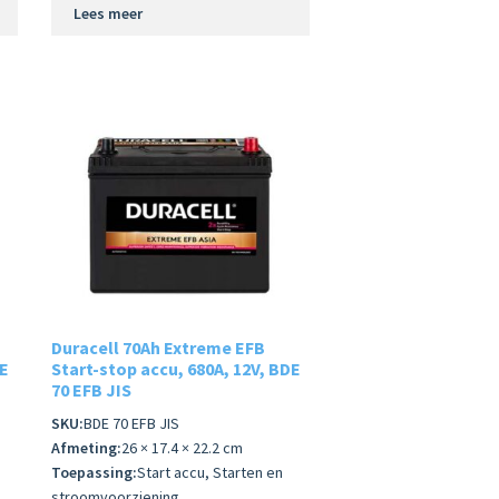
Lees meer
Duracell 70Ah Extreme EFB
DE
Start-stop accu, 680A, 12V, BDE
70 EFB JIS
SKU:
BDE 70 EFB JIS
Afmeting:
26 × 17.4 × 22.2 cm
Toepassing:
Start accu, Starten en
stroomvoorziening,