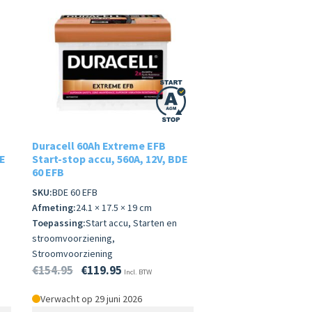
Duracell 60Ah Extreme EFB
DE
Start-stop accu, 560A, 12V, BDE
60 EFB
SKU:
BDE 60 EFB
Afmeting:
24.1 × 17.5 × 19 cm
Toepassing:
Start accu, Starten en
stroomvoorziening,
Stroomvoorziening
€
154.95
€
119.95
Incl. BTW
Verwacht op 29 juni 2026