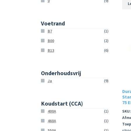
0
(9)
L
Voetrand
B7
(1)
B00
(2)
B13
(6)
Onderhoudsvrij
Ja
(9)
Dur
Star
75 
Koudstart (CCA)
400A
(1)
SKU:
Afme
460A
(1)
Toep
550A
(1)
stro