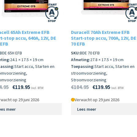
acell 65Ah Extreme EFB
Duracell 70Ah Extreme EFB
t-stop accu, 640A, 12V, DE
Start-stop accu, 700A, 12V, DE
 EFB
70 EFB
BDE 65H EFB
SKU:
BDE 70 EFB
ting:
24.1 × 17.5 × 19 cm
Afmeting:
27.8 × 17.5 × 19 cm
assing:
Start accu, Starten en
Toepassing:
Start accu, Starten en
omvoorziening,
stroomvoorziening,
omvoorziening
Stroomvoorziening
4.95
€
119.95
€
184.95
€
139.95
Incl. BTW
Incl. BTW
wacht op 29 juni 2026
Verwacht op 29 juni 2026
ees meer
Lees meer