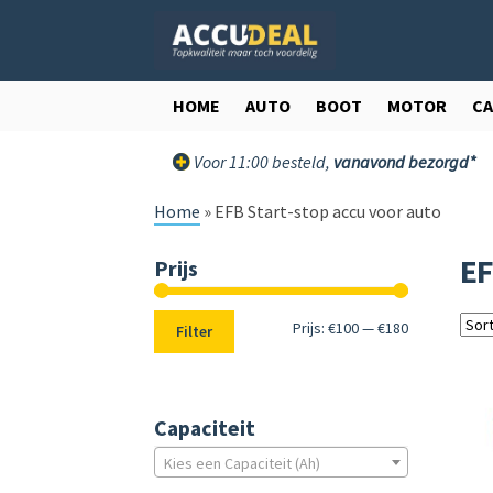
Ga
Ga
door
direct
naar
naar
navigatie
de
HOME
AUTO
BOOT
MOTOR
C
inhoud
Voor 11:00 besteld,
vanavond bezorgd*
Home
»
EFB Start-stop accu voor auto
EF
Prijs
Min.
Max.
Prijs:
€100
—
€180
Filter
prijs
prijs
Capaciteit
Kies een Capaciteit (Ah)