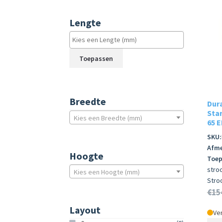
Lengte
Toepassen
Breedte
Dur
Star
Kies een Breedte (mm)
65 E
SKU:
Afme
Hoogte
Toep
stro
Kies een Hoogte (mm)
Stro
€
15
Layout
Ver