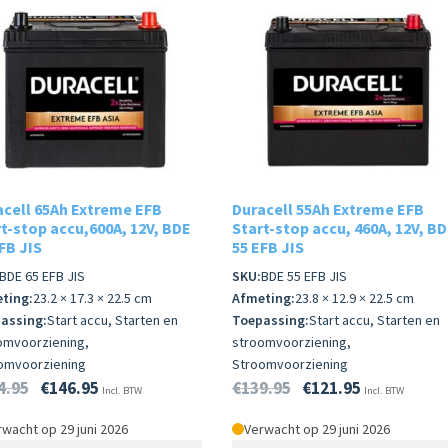
acell 65Ah Extreme EFB
Duracell 55Ah Extreme EFB
t-stop accu,600A, 12V, BDE
Start-stop accu, 460A, 12V, B
FB JIS
55 EFB JIS
BDE 65 EFB JIS
SKU:
BDE 55 EFB JIS
ting:
23.2 × 17.3 × 22.5 cm
Afmeting:
23.8 × 12.9 × 22.5 cm
assing:
Start accu, Starten en
Toepassing:
Start accu, Starten en
omvoorziening,
stroomvoorziening,
omvoorziening
Stroomvoorziening
4.95
€
146.95
€
139.95
€
121.95
Incl. BTW
Incl. BTW
wacht op 29 juni 2026
Verwacht op 29 juni 2026