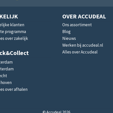
KELIJK
OVER ACCUDEAL
lijke klanten
Ons assortiment
liate programma
Blog
les over zakelijk
Nieuws
Werken bij accudeal.nl
ick&collect
Alles over Accudeal
terdam
terdam
echt
dhoven
les over afhalen
© Accudeal 2026