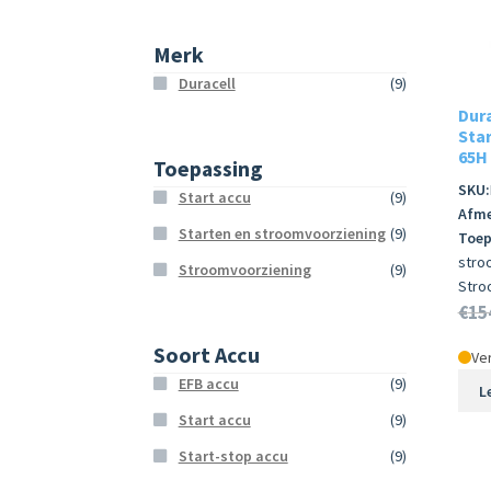
Merk
Duracell
(9)
Dur
Star
65H
Toepassing
SKU:
Start accu
(9)
Afme
Starten en stroomvoorziening
(9)
Toep
stro
Stroomvoorziening
(9)
Stro
€
15
Soort Accu
Ver
EFB accu
(9)
L
Start accu
(9)
Start-stop accu
(9)