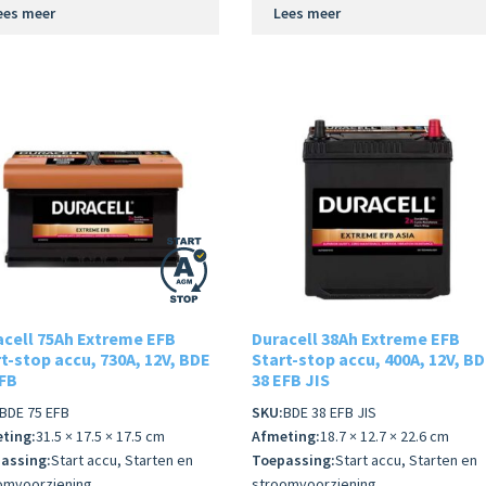
ees meer
Lees meer
acell 75Ah Extreme EFB
Duracell 38Ah Extreme EFB
t-stop accu, 730A, 12V, BDE
Start-stop accu, 400A, 12V, B
EFB
38 EFB JIS
BDE 75 EFB
SKU:
BDE 38 EFB JIS
ting:
31.5 × 17.5 × 17.5 cm
Afmeting:
18.7 × 12.7 × 22.6 cm
assing:
Start accu, Starten en
Toepassing:
Start accu, Starten en
omvoorziening,
stroomvoorziening,