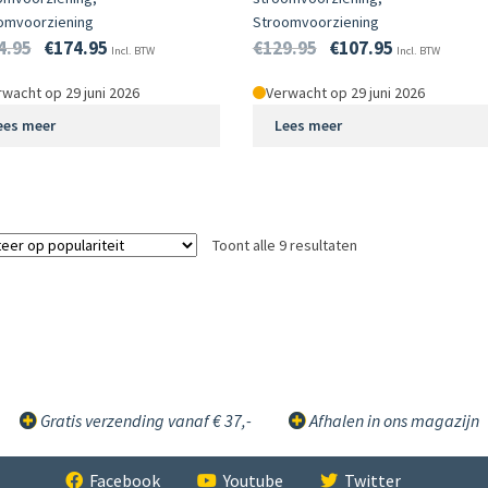
omvoorziening
Stroomvoorziening
4.95
€
174.95
€
129.95
€
107.95
Incl. BTW
Incl. BTW
wacht op 29 juni 2026
Verwacht op 29 juni 2026
ees meer
Lees meer
Toont alle 9 resultaten
Gratis verzending vanaf € 37,-
Afhalen in ons magazijn
Facebook
Youtube
Twitter