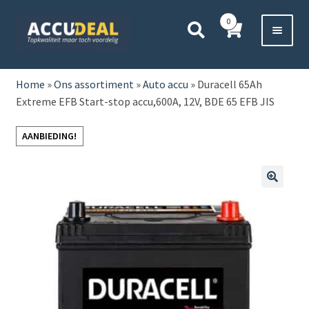
Ga
Ga
0
door
direct
naar
naar
Voor 11:00 besteld,
vanavond bezorgd*
navigatie
de
HOME
inhoud
Home
»
Ons assortiment
»
Auto accu
»
Duracell 65Ah
Extreme EFB Start-stop accu,600A, 12V, BDE 65 EFB JIS
AUTO
AANBIEDING!
BOOT
MOTOR
🔍
CAMPER
VRACHTWAGEN
Subme
OVERIGE
uitvou