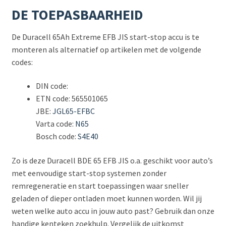
DE TOEPASBAARHEID
De Duracell 65Ah Extreme EFB JIS start-stop accu is te
monteren als alternatief op artikelen met de volgende
codes:
DIN code:
ETN code: 565501065
JBE:
JGL65-EFBC
Varta code:
N65
Bosch code:
S4E40
Zo is deze Duracell BDE 65 EFB JIS o.a. geschikt voor auto’s
met eenvoudige start-stop systemen zonder
remregeneratie en start toepassingen waar sneller
geladen of dieper ontladen moet kunnen worden. Wil jij
weten welke auto accu in jouw auto past? Gebruik dan onze
handige kenteken zoekhulp. Vergelijk de uitkomst