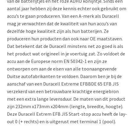
van de batterijtjes en het roze ADHD konijntje. Sinds een
aantal jaar hebben zij deze kennis echter ook gebruikt om
accu’s te gaan produceren. Van een A-merk als Duracell
mag je verwachten dat de kwaliteit van hun accu’s van
dezelfde hoge kwaliteit zijn als hun batterijen. Ze
produceren hun producten dan ook naar OE maatstaven.
Dat betekent dat de Duracell minstens net zo goed is als
het product wat origineel in je voertuig zat. Zo voldoet de
accu aan de Europese norm EN 50342-1 en zijn ze
ontworpen om aan de eisen van alle toonaangevende
Duitse autofabrikanten te voldoen. Daarom ben je bij de
aanschaf van een Duracell Extreme EFBBDE 65 EFB JIS
verzekerd van een betrouwbare krachtige energiebron
met een extra lange levensduur. De maten van dit product
zijn 232mm x173mm x204mm (lengte, breedte, hoogte).
Deze Duracell Extrem EFB JIS Start-stop accu heeft de lay-
out 0 (+ rechts) en is uitgerust met terminal 1 (pool).