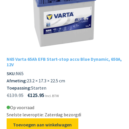
N65 Varta 65Ah EFB Start-stop accu Blue Dynamic, 650A,
12V
SKU:
N65
Afmeting:
23.2 × 17.3 × 22.5 cm
Toepassing:
Starten
€
139.95
€
125.95
Incl. BTW
Op voorraad
Snelste leveroptie: Zaterdag bezorgd
ℹ️
Toevoegen aan winkelwagen