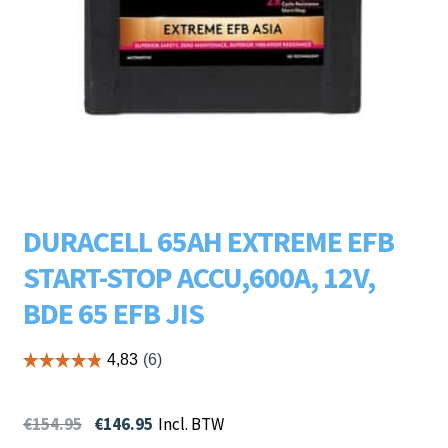
Subme
LADERS & ACCESSOIRES
uitvou
Subme
MERKEN
uitvou
Subme
SOORTEN
uitvou
DURACELL 65AH EXTREME EFB
START-STOP ACCU,600A, 12V,
BDE 65 EFB JIS
€
154.95
€
146.95
Incl. BTW