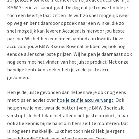
Subme
BMW 3 serie zit kapot gaat. De dag dat je trouwe bolide je
LADERS & ACCESSOIRES
uitvou
toch een keertje laat zitten. Je wilt zo snel mogelijk weer
op weg en bent daardoor opzoek naar een winkel die zo
Subme
MERKEN
snel mogelijk kan leveren.Accudeal is hiervoor jou beste
uitvou
partner. Wij hebben een breed aanbod aan kwalitatieve
Subme
SOORTEN
accu voor jouw BMW 3 serie. Bovenal hebben wij ook nog
uitvou
eens de aller scherpste prijzen. Wij helpen je daarnaast ook
nog eens met het vinden van het juiste product. Met onze
handige kenteken zoeker heb jij zo de juiste accu
gevonden.
Heb je de juiste gevonden dan helpen we je ook nog eens
met tips en advies over
hoe je zelf
j
e accu vervangt
. Ook
helpen we je met waar de batterij van je BMW 3 serie zit
verstopt. Je hebt dan niet alleen het juiste product, maar
ook alle kennis bij de hand om hem zelf te monteren. Dat
is nog eens makkelijk. Lukt het toch niet? Heb je ergens
hulp bij nodig? Chat, mail of bel dan even. Onze