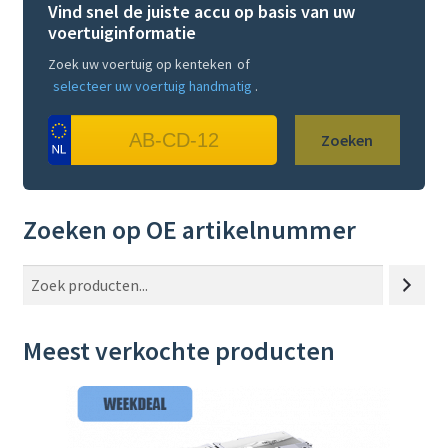
Vind snel de juiste accu op basis van uw
voertuiginformatie
Zoek uw voertuig op kenteken
of
selecteer uw voertuig handmatig
.
Zoeken
Zoeken op OE artikelnummer
Z
o
e
Meest verkochte producten
k
e
n