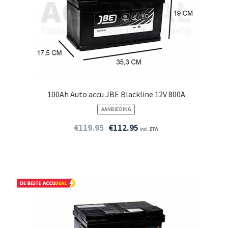
100Ah Auto accu JBE Blackline 12V 800A
PRODUCT
AANBIEDING
IN
DE
€
119.95
€
112.95
Incl. BTW
UITVERKOOP