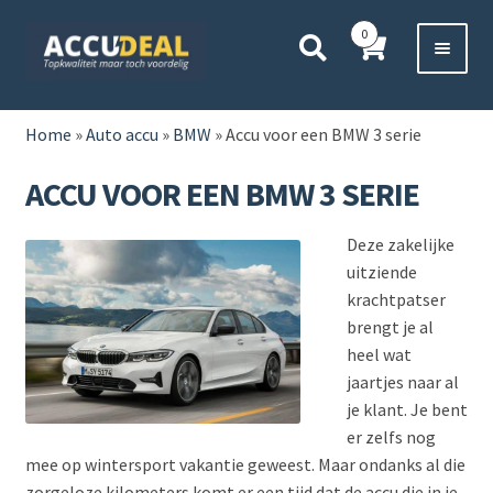
Ga
Ga
0
door
direct
naar
naar
Voor 11:00 besteld,
vanavond bezorgd*
navigatie
de
HOME
inhoud
Home
»
Auto accu
»
BMW
»
Accu voor een BMW 3 serie
AUTO
ACCU VOOR EEN BMW 3 SERIE
BOOT
Deze zakelijke
uitziende
MOTOR
krachtpatser
brengt je al
CAMPER
heel wat
jaartjes naar al
VRACHTWAGEN
je klant. Je bent
er zelfs nog
Subme
mee op wintersport vakantie geweest. Maar ondanks al die
OVERIGE
uitvou
zorgeloze kilometers komt er een tijd dat de accu die in je