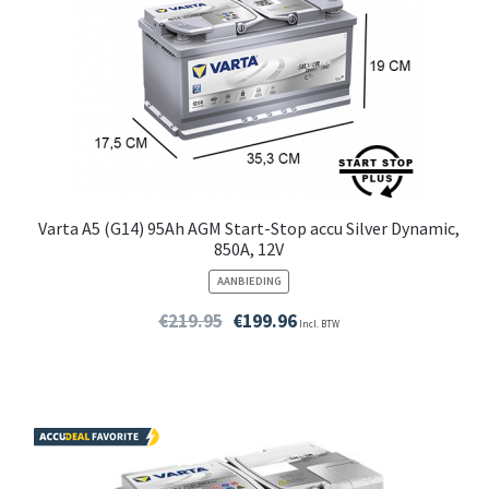
Varta A5 (G14) 95Ah AGM Start-Stop accu Silver Dynamic,
850A, 12V
PRODUCT
AANBIEDING
IN
DE
€
219.95
€
199.96
Incl. BTW
UITVERKOOP