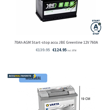
70Ah AGM Start-stop accu JBE Greenline 12V 760A
€
139.95
€
124.95
Incl. BTW