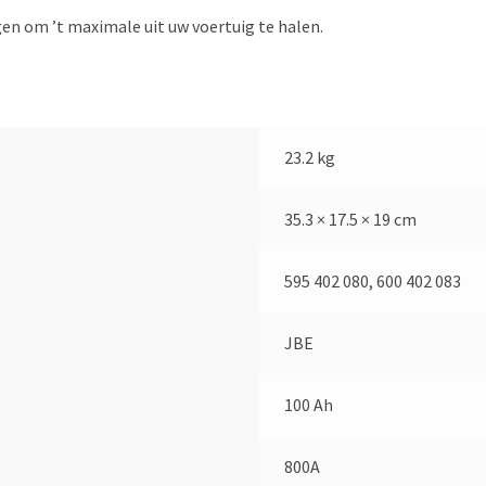
n om ’t maximale uit uw voertuig te halen.
23.2 kg
35.3 × 17.5 × 19 cm
595 402 080, 600 402 083
JBE
100 Ah
800A