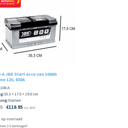
-A JBE Start accu van 100Ah
ine 12V, 830A
100-A
g:
35.3 × 17.5 × 19.0 cm
ing:
Starten
95
€
119.95
Incl. BTW
e op voorraad
ℹ️
innen 2-5 werkdagen