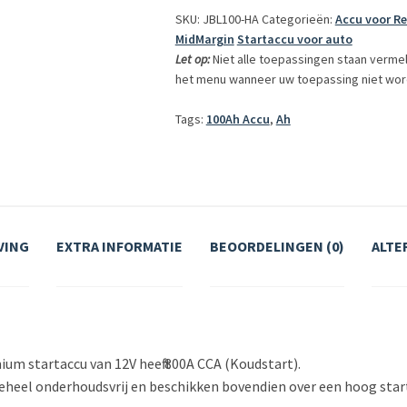
SKU: JBL100-HA
Categorieën:
Accu voor R
12V
MidMargin
Startaccu voor auto
800A
Let op:
Niet alle toepassingen staan verme
aantal
het menu wanneer uw toepassing niet wor
Tags:
100Ah Accu
,
Ah
VING
EXTRA INFORMATIE
BEOORDELINGEN (0)
ALTE
um startaccu van 12V heeft 800A CCA (Koudstart).
 geheel onderhoudsvrij en beschikken bovendien over een hoog st