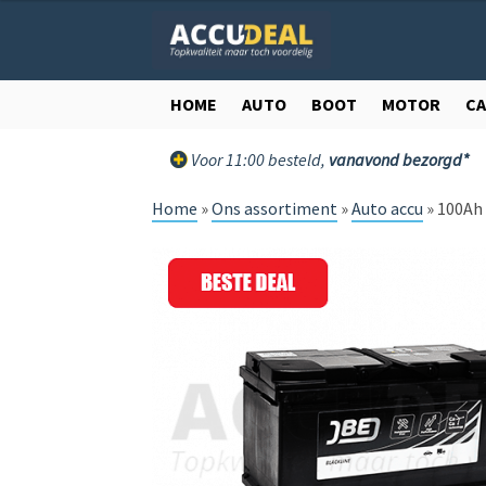
Ga
Ga
door
direct
naar
naar
navigatie
de
HOME
AUTO
BOOT
MOTOR
C
inhoud
Voor 11:00 besteld,
vanavond bezorgd*
Home
»
Ons assortiment
»
Auto accu
»
100Ah 