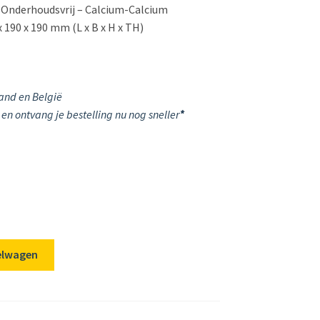
– Onderhoudsvrij – Calcium-Calcium
 190 x 190 mm (L x B x H x TH)
and en België
en ontvang je bestelling nu nog sneller
*
elwagen