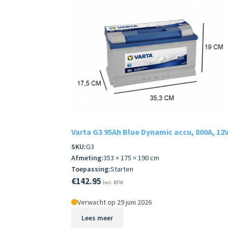
Varta G3 95Ah Blue Dynamic accu, 800A, 12
SKU:
G3
Afmeting:
353 × 175 × 190 cm
Toepassing:
Starten
€
142.95
Incl. BTW
Verwacht op 29 juni 2026
Lees meer