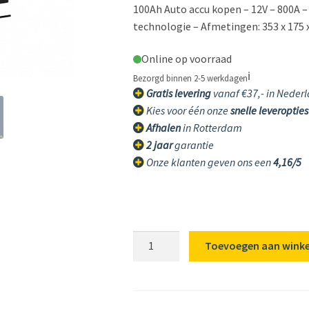
100Ah Auto accu kopen – 12V – 800A 
technologie – Afmetingen: 353 x 175 x
Online op voorraad
ℹ️
Bezorgd binnen 2-5 werkdagen
Gratis levering
vanaf €37,- in Nederl
Kies voor één onze
snelle leveropties
Afhalen
in Rotterdam
2 jaar
garantie
Onze klanten geven ons een
4,16/5
100Ah
Toevoegen aan wink
Auto
accu
JBE
Blackline