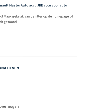
enault Master
Auto accu
JBE accu voor auto
ld! Maak gebruik van de filter op de homepage of
dt getoond.
RNATIEVEN
artvermogen.