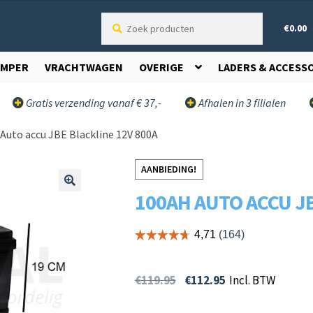
Zoek
€
0.00
producten
AMPER
VRACHTWAGEN
OVERIGE
LADERS & ACCESS
Gratis verzending vanaf € 37,-
Afhalen in 3 filialen
Auto accu JBE Blackline 12V 800A
AANBIEDING!
100AH AUTO ACCU JB
🔍
€
119.95
€
112.95
Incl. BTW