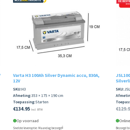
V
Varta H3 100Ah Silver Dynamic accu, 830A,
JSL100
12V
Silverl
SKU:
H3
SKU:
JSL
Afmeting:
353 × 175 × 190 cm
Afmetin
Toepassing:
Starten
Toepass
€
134.95
€
129.
Incl. BTW
Op voorraad
Onlin
ℹ️
Snelste leveroptie: Maandag bezorgd
Bezorgd b