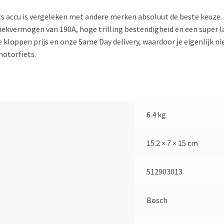
 accu is vergeleken met andere merken absoluut de beste keuze.
 piekvermogen van 190A, hoge trilling bestendigheid en een super
loppen prijs en onze Same Day delivery, waardoor je eigenlijk niet 
motorfiets.
6.4 kg
15.2 × 7 × 15 cm
512903013
Bosch