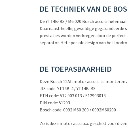
DE TECHNIEK VAN DE BO
De YT14B-BS / M6 020 Bosch accu is helemaal o
Daarnaast heeft hij geweldige gegarandeerde s
prestaties worden verkregen door de perfect
separator. Het speciale design van het loodr
DE TOEPASBAARHEID
Deze Bosch 12Ah motor accu is te monteren a
JIS code: YT14B-4 / YT14B-BS
ETN code: 512 903 013 / 512903013
DIN code: 51293
Bosch code: 0092 M60 200 / 0092M60200
Zo is deze motor accu o.a. geschikt voor div