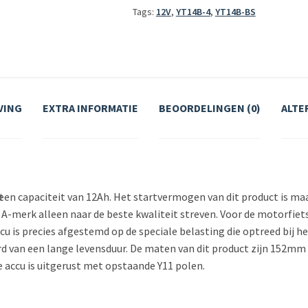
Tags:
12V
,
YT14B-4
,
YT14B-BS
VING
EXTRA INFORMATIE
BEOORDELINGEN (0)
ALTE
een capaciteit van 12Ah. Het startvermogen van dit product is maa
A-merk alleen naar de beste kwaliteit streven. Voor de motorfiets 
 is precies afgestemd op de speciale belasting die optreed bij h
kerd van een lange levensduur. De maten van dit product zijn 152
De accu is uitgerust met opstaande Y11 polen.