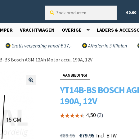
Zoek
€
0.00
producten
AMPER
VRACHTWAGEN
OVERIGE
LADERS & ACCESS
Gratis verzending vanaf € 37,-
Afhalen in 3 filialen
B-BS Bosch AGM 12Ah Motor accu, 190A, 12V
AANBIEDING!
YT14B-BS BOSCH AG
🔍
190A, 12V
€
89.95
€
79.95
Incl. BTW