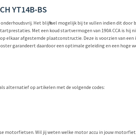
SCH YT14B-BS
nderhoudsvrij. Het blijft wel mogelijk bij te vullen indien dit do
tartprestaties. Met een koud startvermogen van 190A CCA is hij ni
 op elkaar afgestemde plaatconstructie. Deze is voorzien van een
ooster garandeert daardoor een optimale geleiding en een hoge we
ls alternatief op artikelen met de volgende codes:
erse motorfietsen. Wil jij weten welke motor accu in jouw motorfi