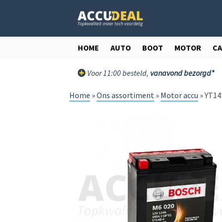
Ga
Ga
door
direct
naar
naar
navigatie
de
HOME
AUTO
BOOT
MOTOR
C
inhoud
Voor 11:00 besteld,
vanavond bezorgd*
Home
»
Ons assortiment
»
Motor accu
»
YT14