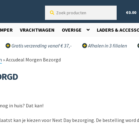
Zoek
€
0.00
producten
AMPER
VRACHTWAGEN
OVERIGE
LADERS & ACCESS
Gratis verzending vanaf € 37,-
Afhalen in 3 filialen
n
»
Accudeal Morgen Bezorgd
ORGD
nog in huis? Dat kan!
laatst kan je kiezen voor Next Day bezorging. De bestelling word 