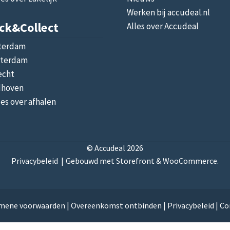
Werken bij accudeal.nl
ick&collect
Alles over Accudeal
terdam
terdam
echt
dhoven
les over afhalen
© Accudeal 2026
Privacybeleid
Gebouwd met Storefront & WooCommerce
.
mene voorwaarden
|
Overeenkomst ontbinden
|
Privacybeleid
|
Co