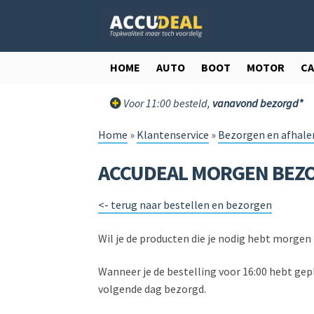
Ga
Ga
door
direct
naar
naar
navigatie
de
HOME
AUTO
BOOT
MOTOR
C
inhoud
Voor 11:00 besteld,
vanavond bezorgd*
Home
»
Klantenservice
»
Bezorgen en afhale
ACCUDEAL MORGEN BEZ
<- terug naar bestellen en bezorgen
Wil je de producten die je nodig hebt morgen 
Wanneer je de bestelling voor 16:00 hebt gep
volgende dag bezorgd.