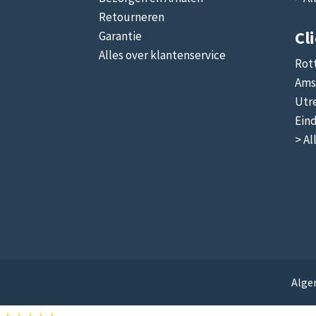
Retourneren
Cl
Garantie
Alles over klantenservice
Rot
Ams
Utr
Ein
> Al
Alge