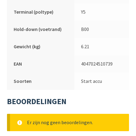
Terminal (poltype)
Y5
Hold-down (voetrand)
B00
Gewicht (kg)
6.21
EAN
4047024510739
Soorten
Start accu
BEOORDELINGEN
Er zijn nog geen beoordelingen.