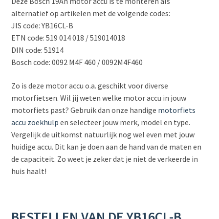
Deze Bosch 19Ah motor accu is te monteren als
alternatief op artikelen met de volgende codes:
JIS code: YB16CL-B
ETN code: 519 014 018 / 519014018
DIN code: 51914
Bosch code: 0092 M4F 460 / 0092M4F460
Zo is deze motor accu o.a. geschikt voor diverse
motorfietsen. Wil jij weten welke motor accu in jouw
motorfiets past? Gebruik dan onze handige
motorfiets
accu zoekhulp
en selecteer jouw merk, model en type.
Vergelijk de uitkomst natuurlijk nog wel even met jouw
huidige accu. Dit kan je doen aan de hand van de maten en
de capaciteit. Zo weet je zeker dat je niet de verkeerde in
huis haalt!
BESTELLEN VAN DE YB16CL-B