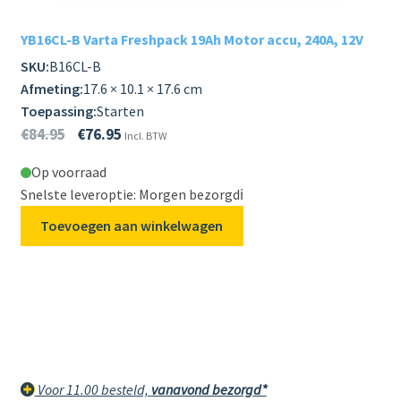
YB16CL-B Varta Freshpack 19Ah Motor accu, 240A, 12V
SKU:
B16CL-B
Afmeting:
17.6 × 10.1 × 17.6 cm
Toepassing:
Starten
€
84.95
€
76.95
Incl. BTW
Op voorraad
Snelste leveroptie: Morgen bezorgd
ℹ️
Toevoegen aan winkelwagen
Voor 11.00 besteld,
vanavond bezorgd*