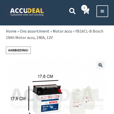
Ga
Ga
0
door
direct
naar
naar
Voor 11:00 besteld,
vanavond bezorgd*
navigatie
de
HOME
inhoud
Home
»
Ons assortiment
»
Motor accu
»
YB16CL-B Bosch
19Ah Motor accu, 240A, 12V
AUTO
AANBIEDING!
BOOT
MOTOR
🔍
CAMPER
VRACHTWAGEN
Subme
OVERIGE
uitvou