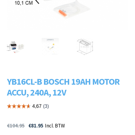
Subme
LADERS & ACCESSOIRES
uitvou
Subme
MERKEN
uitvou
Subme
SOORTEN
uitvou
YB16CL-B BOSCH 19AH MOTOR
ACCU, 240A, 12V
€
104.95
€
81.95
Incl. BTW