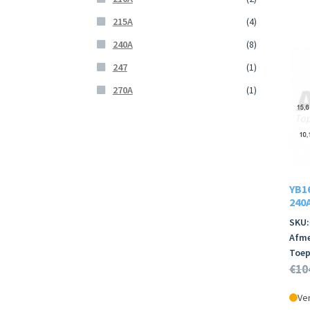
215A
(4)
240A
(8)
247
(1)
270A
(1)
YB1
240A
SKU:
Afme
Toep
€
10
Ver