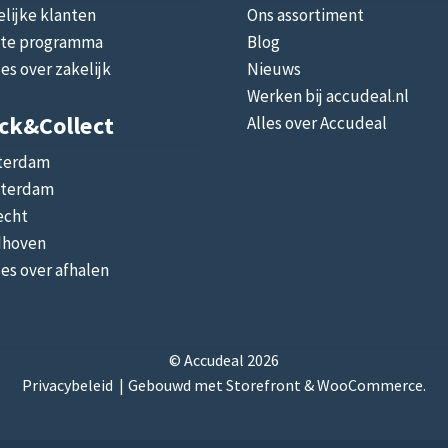
lijke klanten
Ons assortiment
liate programma
Blog
les over zakelijk
Nieuws
Werken bij accudeal.nl
ick&collect
Alles over Accudeal
terdam
terdam
echt
dhoven
les over afhalen
© Accudeal 2026
Privacybeleid
Gebouwd met Storefront & WooCommerce
.