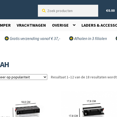
Zoek
€
0.00
producten
AMPER
VRACHTWAGEN
OVERIGE
LADERS & ACCESS
Gratis verzending vanaf € 37,-
Afhalen in 3 filialen
9AH
Resultaat 1–12 van de 18 resultaten word