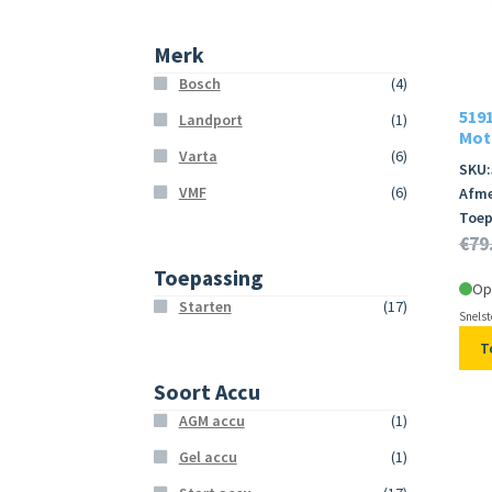
Merk
Bosch
(4)
5191
Landport
(1)
Moto
Varta
(6)
SKU:
VMF
(6)
Afme
Toep
€
79
Toepassing
Op
Starten
(17)
Snelst
T
Soort Accu
AGM accu
(1)
Gel accu
(1)