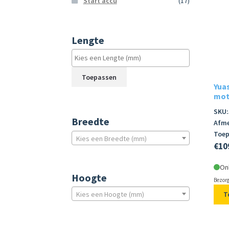
Start accu
(17)
Lengte
Toepassen
Yua
moto
SKU:
Breedte
Afme
Toep
Kies een Breedte (mm)
€
10
On
Hoogte
Bezorg
Kies een Hoogte (mm)
T