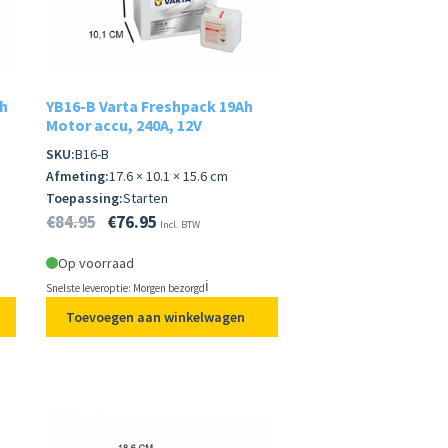
h
YB16-B Varta Freshpack 19Ah
Motor accu, 240A, 12V
SKU:
B16-B
Afmeting:
17.6 × 10.1 × 15.6 cm
Toepassing:
Starten
€
84.95
€
76.95
Incl. BTW
Op voorraad
ℹ️
Snelste leveroptie: Morgen bezorgd
Toevoegen aan winkelwagen