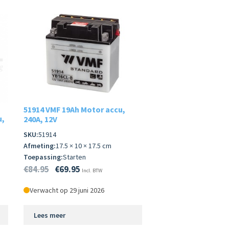
51914 VMF 19Ah Motor accu,
u,
240A, 12V
SKU:
51914
Afmeting:
17.5 × 10 × 17.5 cm
Toepassing:
Starten
€
84.95
€
69.95
Incl. BTW
Verwacht op 29 juni 2026
Lees meer