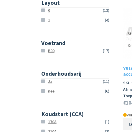
Layout
0
(13)
1
(4)
Voetrand
B00
(17)
YB1
Onderhoudsvrij
accu
Ja
(11)
SKU:
Afme
nee
(6)
Toep
€
10
Koudstart (CCA)
Ver
170A
(1)
L
210A
(2)