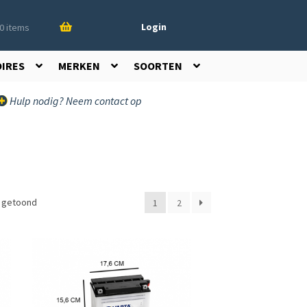
Login
0 items
OIRES
MERKEN
SOORTEN
Hulp nodig? Neem contact op
t getoond
1
2