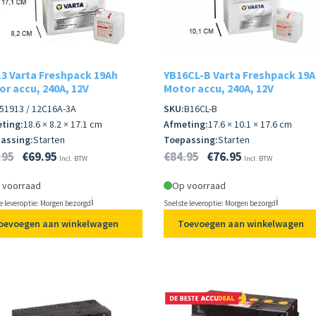
3 Varta Freshpack 19Ah
YB16CL-B Varta Freshpack 19A
r accu, 240A, 12V
Motor accu, 240A, 12V
51913 / 12C16A-3A
SKU:
B16CL-B
ting:
18.6 × 8.2 × 17.1 cm
Afmeting:
17.6 × 10.1 × 17.6 cm
assing:
Starten
Toepassing:
Starten
.95
€
69.95
€
84.95
€
76.95
Incl. BTW
Incl. BTW
 voorraad
Op voorraad
ℹ️
ℹ️
e leveroptie: Morgen bezorgd
Snelste leveroptie: Morgen bezorgd
oevoegen aan winkelwagen
Toevoegen aan winkelwagen