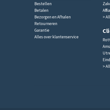
Bestellen
Zake
Betalen
Affi
Bezorgen en Afhalen
> Al
Retourneren
Cl
Garantie
Alles over klantenservice
Rot
Ams
Utr
Ein
> Al