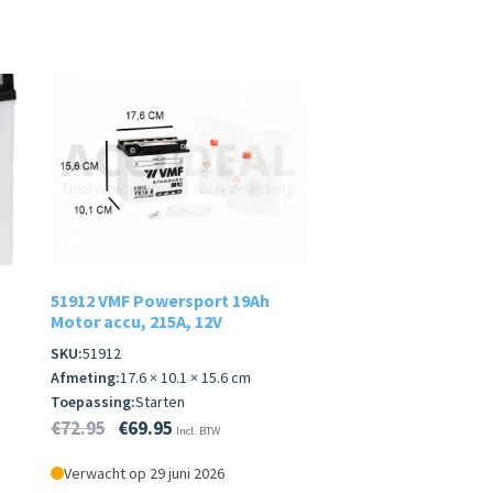
51912 VMF Powersport 19Ah
Motor accu, 215A, 12V
SKU:
51912
Afmeting:
17.6 × 10.1 × 15.6 cm
Toepassing:
Starten
€
72.95
€
69.95
Incl. BTW
Verwacht op 29 juni 2026