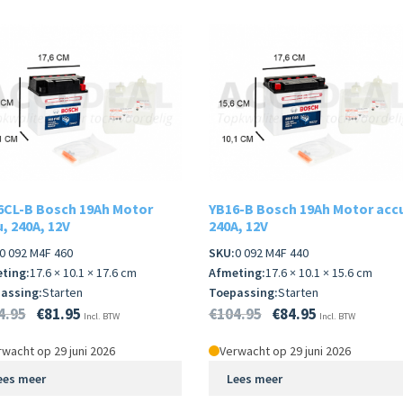
6CL-B Bosch 19Ah Motor
YB16-B Bosch 19Ah Motor acc
, 240A, 12V
240A, 12V
0 092 M4F 460
SKU:
0 092 M4F 440
ting:
17.6 × 10.1 × 17.6 cm
Afmeting:
17.6 × 10.1 × 15.6 cm
assing:
Starten
Toepassing:
Starten
4.95
€
81.95
€
104.95
€
84.95
Incl. BTW
Incl. BTW
wacht op 29 juni 2026
Verwacht op 29 juni 2026
ees meer
Lees meer