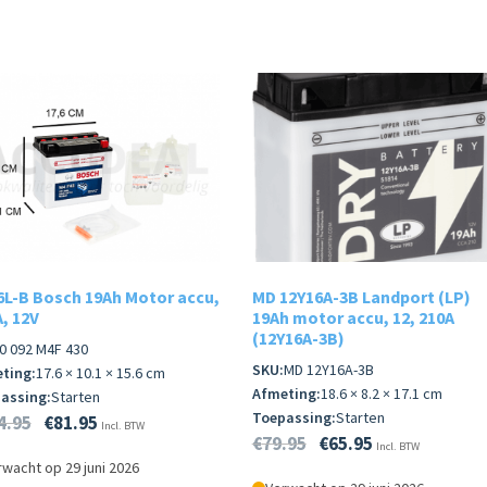
6L-B Bosch 19Ah Motor accu,
MD 12Y16A-3B Landport (LP)
, 12V
19Ah motor accu, 12, 210A
(12Y16A-3B)
0 092 M4F 430
SKU:
MD 12Y16A-3B
ting:
17.6 × 10.1 × 15.6 cm
Afmeting:
18.6 × 8.2 × 17.1 cm
assing:
Starten
Toepassing:
Starten
4.95
€
81.95
Incl. BTW
€
79.95
€
65.95
Incl. BTW
wacht op 29 juni 2026