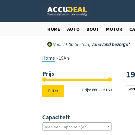
Ga
Ga
door
direct
naar
naar
navigatie
de
HOME
AUTO
BOOT
MOTOR
C
inhoud
Voor 11:00 besteld,
vanavond bezorgd*
Home
»
19Ah
1
Prijs
Min.
Max.
Prijs:
€60
—
€160
Filter
prijs
prijs
Capaciteit
Kies een Capaciteit (Ah)