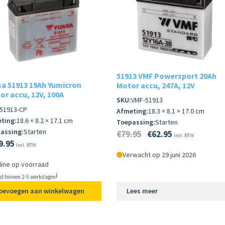
51913 VMF Powersport 20Ah
sa 51913 19Ah Yumicron
Motor accu, 247A, 12V
r accu, 12V, 100A
SKU:
VMF-51913
51913-CP
Afmeting:
18.3 × 8.1 × 17.0 cm
ting:
18.6 × 8.2 × 17.1 cm
Toepassing:
Starten
assing:
Starten
€
79.95
€
62.95
Incl. BTW
9.95
Incl. BTW
Verwacht op 29 juni 2026
line op voorraad
ℹ️
d binnen 2-5 werkdagen
oevoegen aan winkelwagen
Lees meer