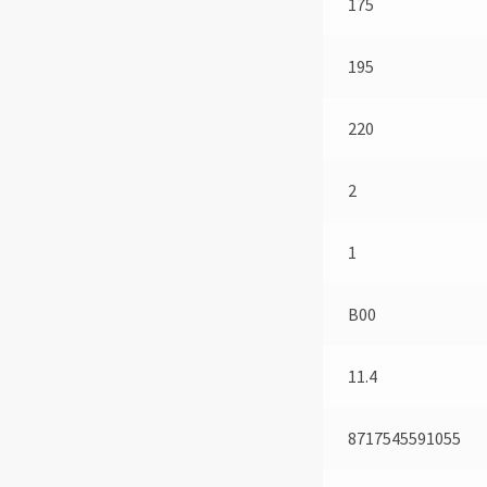
175
195
220
2
1
B00
11.4
8717545591055