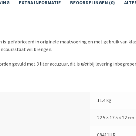
VING
EXTRA INFORMATIE
BEOORDELINGEN (0)
ALTE
is gefabriceerd in originele maatvoering en met gebruik van klass
concoursstaat wil brengen.
rden gevuld met 3 liter accuzuur, dit is
niet
bij levering inbegrepe
11.4 kg
22.5 × 17.5 × 22 cm
08411HR