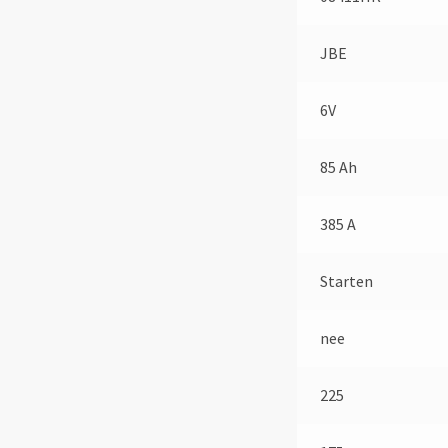
JBE
6V
85 Ah
385 A
Starten
nee
225