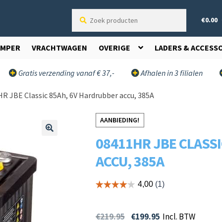
Zoek
€
0.00
producten
AMPER
VRACHTWAGEN
OVERIGE
LADERS & ACCESS
Gratis verzending vanaf € 37,-
Afhalen in 3 filialen
R JBE Classic 85Ah, 6V Hardrubber accu, 385A
AANBIEDING!
08411HR JBE CLASS
🔍
ACCU, 385A
€
219.95
€
199.95
Incl. BTW