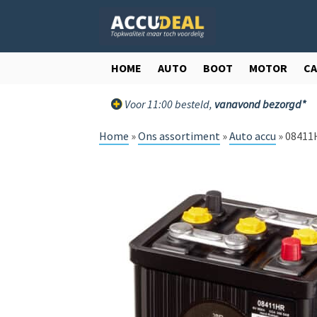
Ga
Ga
door
direct
naar
naar
navigatie
de
HOME
AUTO
BOOT
MOTOR
C
inhoud
Voor 11:00 besteld,
vanavond bezorgd*
Home
»
Ons assortiment
»
Auto accu
»
08411H