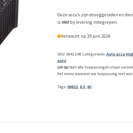
Deze accu’s zijn drooggeladen en dien
is
niet
bij levering inbegrepen.
Verwacht op 29 juni 2026
SKU: 08411HR
Categorieën:
Auto accu
Hig
auto
Let op:
Niet alle toepassingen staan verme
het menu wanneer uw toepassing niet wor
Tags:
06622
,
6 V
,
6V