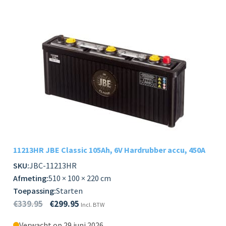
11213HR JBE Classic 105Ah, 6V Hardrubber accu, 450A
SKU:
JBC-11213HR
Afmeting:
510 × 100 × 220 cm
Toepassing:
Starten
€
339.95
€
299.95
Incl. BTW
Verwacht op 29 juni 2026