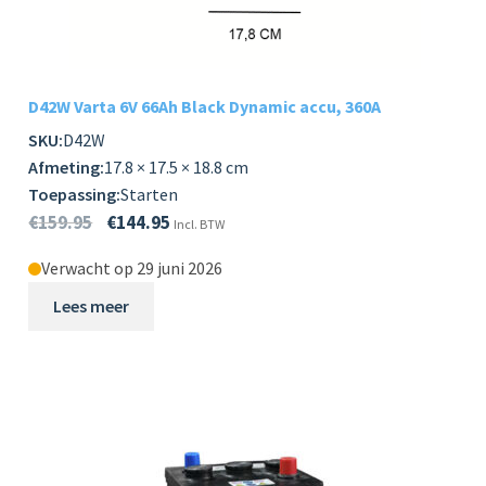
Subme
LADERS & ACCESSOIRES
uitvou
Subme
MERKEN
D42W Varta 6V 66Ah Black Dynamic accu, 360A
uitvou
SKU:
D42W
Subme
SOORTEN
Afmeting:
17.8 × 17.5 × 18.8 cm
uitvou
Toepassing:
Starten
€
159.95
€
144.95
Incl. BTW
Verwacht op 29 juni 2026
Lees meer