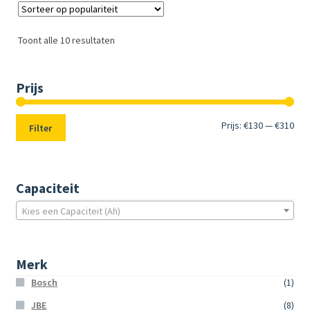
Toont alle 10 resultaten
Prijs
Min.
Max
Prijs:
€130
—
€310
Filter
prij
prij
Capaciteit
Kies een Capaciteit (Ah)
Merk
Bosch
(1)
JBE
(8)