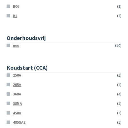
B06
(2)
B1
(2)
Onderhoudsvrij
nee
(10)
Koudstart (CCA)
250A
(1)
265A
(1)
360A
(4)
385 A
(1)
450A
(1)
485SAE
(1)