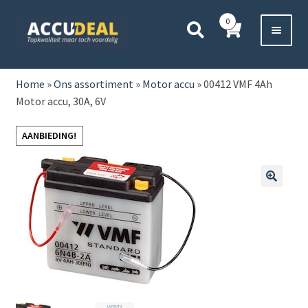
Ga
Ga
0
door
direct
naar
naar
Voor 11:00 besteld,
vanavond bezorgd*
navigatie
de
HOME
inhoud
Home
»
Ons assortiment
»
Motor accu
»
00412 VMF 4Ah
Motor accu, 30A, 6V
AUTO
AANBIEDING!
BOOT
MOTOR
🔍
CAMPER
VRACHTWAGEN
Subme
OVERIGE
uitvou