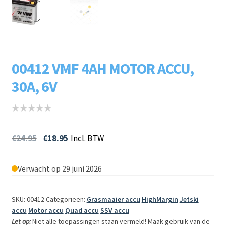
Subme
LADERS & ACCESSOIRES
uitvou
Subme
MERKEN
uitvou
00412 VMF 4AH MOTOR ACCU,
Subme
SOORTEN
uitvou
30A, 6V
€
24.95
€
18.95
Incl. BTW
Verwacht op 29 juni 2026
SKU: 00412
Categorieën:
Grasmaaier accu
HighMargin
Jetski
accu
Motor accu
Quad accu
SSV accu
Let op:
Niet alle toepassingen staan vermeld! Maak gebruik van de