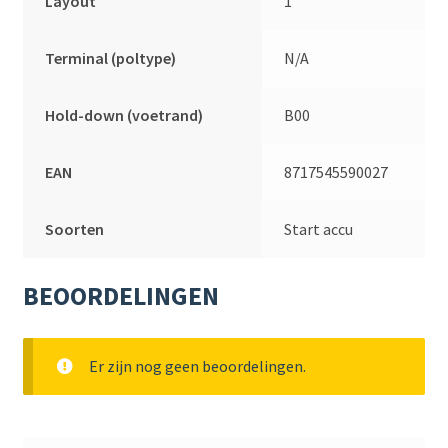
Layout
1
Terminal (poltype)
N/A
Hold-down (voetrand)
B00
EAN
8717545590027
Soorten
Start accu
BEOORDELINGEN
Er zijn nog geen beoordelingen.