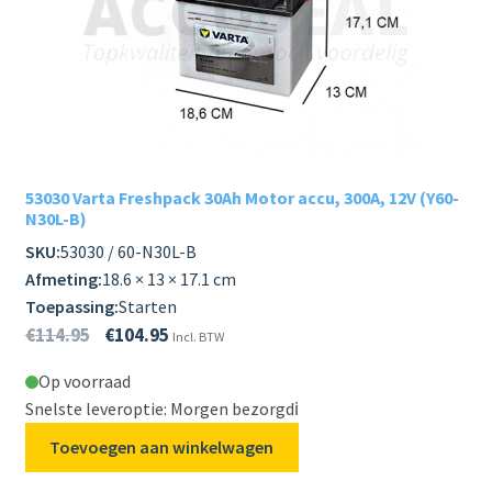
Subme
LADERS & ACCESSOIRES
uitvou
Subme
MERKEN
uitvou
Subme
SOORTEN
uitvou
53030 Varta Freshpack 30Ah Motor accu, 300A, 12V (Y60-
N30L-B)
SKU:
53030 / 60-N30L-B
Afmeting:
18.6 × 13 × 17.1 cm
Toepassing:
Starten
€
114.95
€
104.95
Incl. BTW
Op voorraad
Snelste leveroptie: Morgen bezorgd
ℹ️
Toevoegen aan winkelwagen