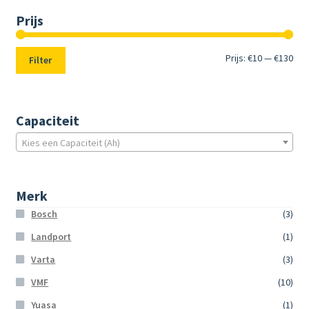
Prijs
Min.
Max
Prijs:
€10
—
€130
Filter
prij
prij
Capaciteit
Kies een Capaciteit (Ah)
Merk
Bosch
(3)
Landport
(1)
Varta
(3)
VMF
(10)
Yuasa
(1)