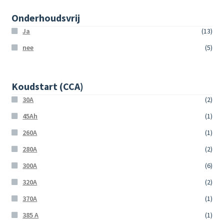
Onderhoudsvrij
Ja
(13)
nee
(5)
Koudstart (CCA)
30A
(2)
45Ah
(1)
260A
(1)
280A
(2)
300A
(6)
320A
(2)
370A
(1)
385 A
(1)