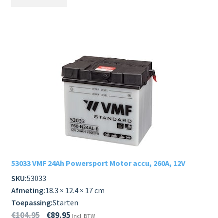
53033 VMF 24Ah Powersport Motor accu, 260A, 12V
SKU:
53033
Afmeting:
18.3 × 12.4 × 17 cm
Toepassing:
Starten
€
104.95
€
89.95
Incl. BTW