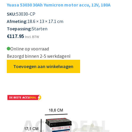
Yuasa 53030 30Ah Yumicron motor accu, 12V, 180A
SKU:
53030-CP
Afmeting:
18.6 × 13 × 17.1 cm
Toepassing:
Starten
€
117.95
Incl. BTW
Online op voorraad
Bezorgd binnen 2-5 werkdagen
ℹ️
Toevoegen aan winkelwagen