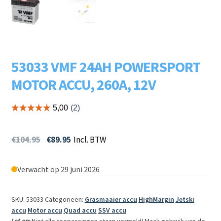
Subme
LADERS & ACCESSOIRES
uitvou
Subme
MERKEN
uitvou
53033 VMF 24AH POWERSPORT
Subme
SOORTEN
uitvou
MOTOR ACCU, 260A, 12V
€
104.95
€
89.95
Incl. BTW
Verwacht op 29 juni 2026
SKU: 53033
Categorieën:
Grasmaaier accu
HighMargin
Jetski
accu
Motor accu
Quad accu
SSV accu
Let op:
Niet alle toepassingen staan vermeld! Maak gebruik van de