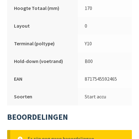
Hoogte Totaal (mm)
170
Layout
0
Terminal (poltype)
Y10
Hold-down (voetrand)
B00
EAN
8717545592465
Soorten
Start accu
BEOORDELINGEN
Er zijn nog geen beoordelingen.