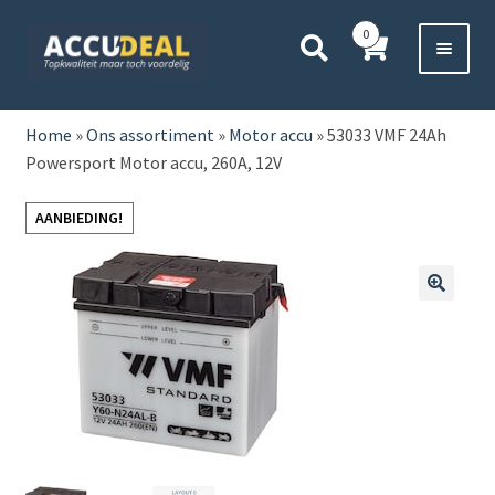
Ga
Ga
0
door
direct
naar
naar
Voor 11:00 besteld,
vanavond bezorgd*
navigatie
de
HOME
inhoud
Home
»
Ons assortiment
»
Motor accu
»
53033 VMF 24Ah
Powersport Motor accu, 260A, 12V
AUTO
AANBIEDING!
BOOT
MOTOR
🔍
CAMPER
VRACHTWAGEN
Subme
OVERIGE
uitvou