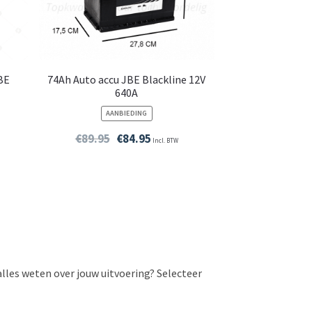
JBE
74Ah Auto accu JBE Blackline 12V
640A
PRODUCT
AANBIEDING
IN
DE
€
89.95
€
84.95
Incl. BTW
UITVERKOOP
alles weten over jouw uitvoering? Selecteer