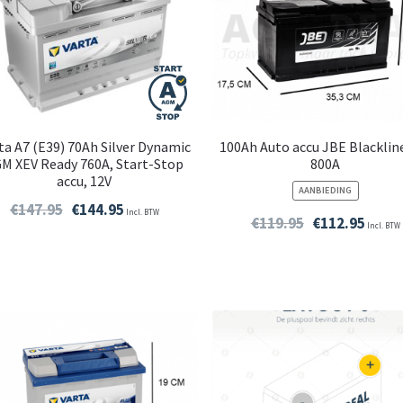
ta A7 (E39) 70Ah Silver Dynamic
100Ah Auto accu JBE Blacklin
M XEV Ready 760A, Start-Stop
800A
accu, 12V
PRODUCT
AANBIEDING
IN
€
147.95
€
144.95
Incl. BTW
DE
€
119.95
€
112.95
Incl. BTW
UITVERKOO