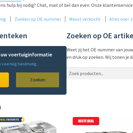
ns hulp bij nodig? Chat, mail of bel dan even. Onze klantenservice 
ing
Zoeken op OE nummer
Meest verkocht
Alles over J
kenteken
Zoeken op OE arti
Weet jij het OE nummer van jouw 
n uw voertuiginformatie
en druk op zoeken. Wij tonen je da
w voertuig handmatig
.
Z
o
Zoeken
e
k
e
n
n