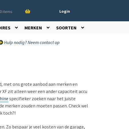
Login
0 items
OIRES
MERKEN
SOORTEN
Hulp nodig? Neem contact op
oed, met ons grote aanbod aan merken en
ar XF zit alleen weer een ander capaciteit accu
hine
specifieker zoeken naar het juiste
ens de merken zouden moeten passen. Check wel
k toch?!
n. Zo bespaar je veel kosten van de garage,