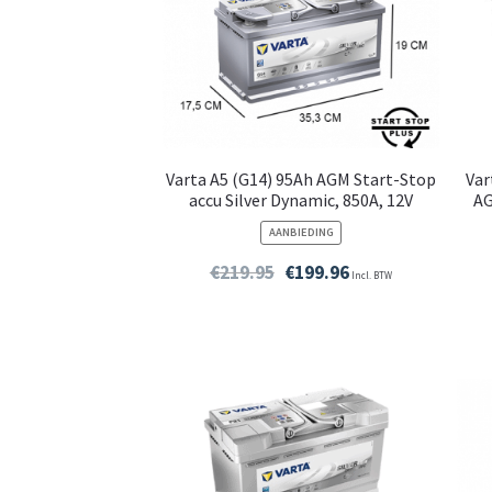
Varta A5 (G14) 95Ah AGM Start-Stop
Var
accu Silver Dynamic, 850A, 12V
AG
PRODUCT
AANBIEDING
IN
DE
€
219.95
€
199.96
Incl. BTW
UITVERKOOP