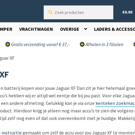
Zoek
€
0.00
producten
AMPER
VRACHTWAGEN
OVERIGE
LADERS & ACCESS
Gratis verzending vanaf € 37,-
Afhalen in 3 filialen
guar XF
XF
n batterij kopen voor jouw Jaguar XF Dan zit je hier helemaal g
cu’s hebben wij er altijd wel eentje die bij jou past. Voor elke Jagu
 een andere afmeting. Gelukkig kan je via onze
kenteken zoekmac
oduct. Hierdoor krijg je alleen nog maar accu’s te zien die volg
tijd zelf nog even of dat ook overeenkomt met je huidige. Makkelij
 instructie
gemaakt om zelf de accu voor jou Jaguar XF te montere