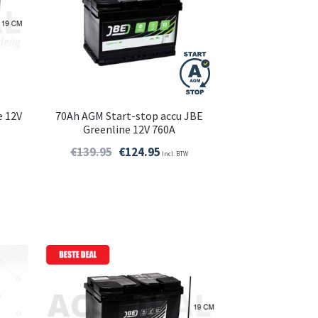
e 12V
70Ah AGM Start-stop accu JBE
Greenline 12V 760A
€
139.95
€
124.95
Incl. BTW
P