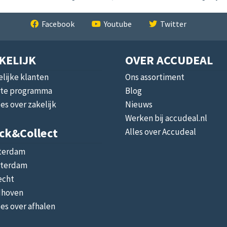
Facebook
Youtube
Twitter
KELIJK
OVER ACCUDEAL
lijke klanten
Ons assortiment
liate programma
Blog
les over zakelijk
Nieuws
Werken bij accudeal.nl
ick&collect
Alles over Accudeal
terdam
terdam
echt
dhoven
les over afhalen