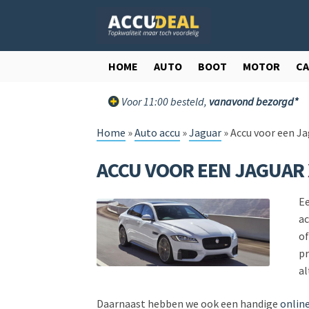
Ga
Ga
door
direct
naar
naar
navigatie
de
HOME
AUTO
BOOT
MOTOR
C
inhoud
Voor 11:00 besteld,
vanavond bezorgd*
Home
»
Auto accu
»
Jaguar
»
Accu voor een Ja
ACCU VOOR EEN JAGUAR 
Ee
ac
of
pr
al
Daarnaast hebben we ook een handige
online