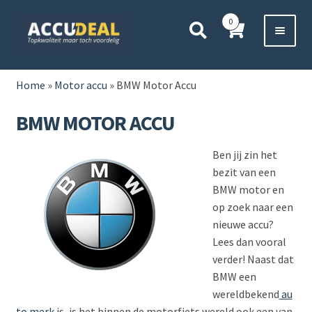
Ga
Ga
0
door
direct
naar
naar
Voor 11:00 besteld,
vanavond bezorgd*
navigatie
de
HOME
inhoud
Home
»
Motor accu
»
BMW Motor Accu
AUTO
BMW MOTOR ACCU
BOOT
Ben jij zin het
bezit van een
MOTOR
BMW motor en
op zoek naar een
CAMPER
nieuwe accu?
Lees dan vooral
VRACHTWAGEN
verder! Naast dat
BMW een
Subme
wereldbekend
au
OVERIGE
uitvou
to merk
is, is het binnen de motorfiets wereld ook een van