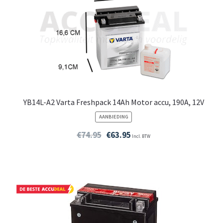
YB14L-A2 Varta Freshpack 14Ah Motor accu, 190A, 12V
PRODUCT
AANBIEDING
IN
DE
€
74.95
€
63.95
Incl. BTW
UITVERKOOP