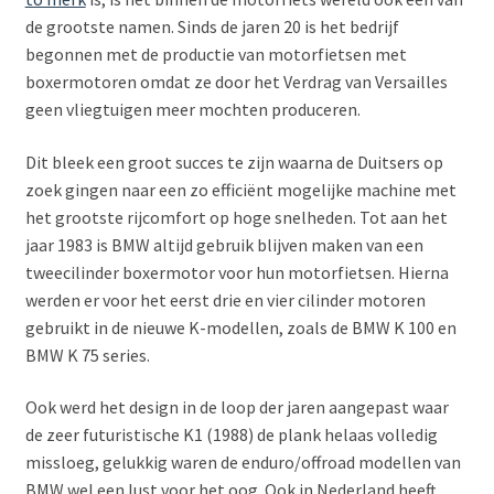
Subme
de grootste namen. Sinds de jaren 20 is het bedrijf
LADERS & ACCESSOIRES
uitvou
begonnen met de productie van motorfietsen met
boxermotoren omdat ze door het Verdrag van Versailles
Subme
MERKEN
geen vliegtuigen meer mochten produceren.
uitvou
Subme
SOORTEN
Dit bleek een groot succes te zijn waarna de Duitsers op
uitvou
zoek gingen naar een zo efficiënt mogelijke machine met
het grootste rijcomfort op hoge snelheden. Tot aan het
jaar 1983 is BMW altijd gebruik blijven maken van een
tweecilinder boxermotor voor hun motorfietsen. Hierna
werden er voor het eerst drie en vier cilinder motoren
gebruikt in de nieuwe K-modellen, zoals de BMW K 100 en
BMW K 75 series.
Ook werd het design in de loop der jaren aangepast waar
de zeer futuristische K1 (1988) de plank helaas volledig
missloeg, gelukkig waren de enduro/offroad modellen van
BMW wel een lust voor het oog. Ook in Nederland heeft