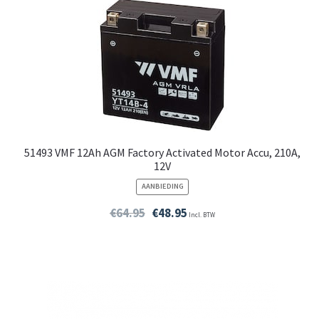
51493 VMF 12Ah AGM Factory Activated Motor Accu, 210A,
12V
PRODUCT
AANBIEDING
IN
DE
€
64.95
€
48.95
Incl. BTW
UITVERKOOP