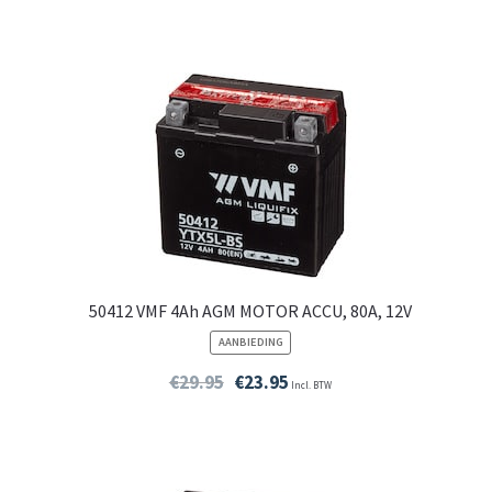
50412 VMF 4Ah AGM MOTOR ACCU, 80A, 12V
PRODUCT
AANBIEDING
IN
DE
€
29.95
€
23.95
Incl. BTW
UITVERKOOP