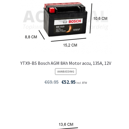
YTX9-BS Bosch AGM 8Ah Motor accu, 135A, 12V
PRODUCT
AANBIEDING
IN
DE
€
69.95
€
52.95
Incl. BTW
UITVERKOOP