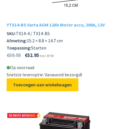
YTX14-BS Varta AGM 12Ah Motor accu, 200A, 12V
SKU:
TX14-4 / TX14-BS
Afmeting:
15.2 × 8.8 × 14.7 cm
Toepassing:
Starten
€
59.95
€
52.95
Incl. BTW
Op voorraad
Snelste leveroptie: Vanavond bezorgd
ℹ️
Toevoegen aan winkelwagen