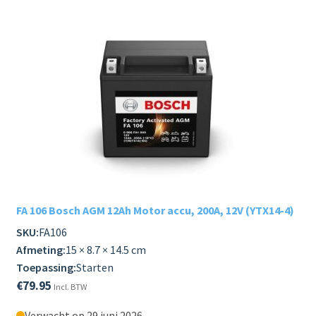
FA 106 Bosch AGM 12Ah Motor accu, 200A, 12V (YTX14-4)
SKU:
FA106
Afmeting:
15 × 8.7 × 14.5 cm
Toepassing:
Starten
€
79.95
Incl. BTW
Verwacht op 29 juni 2026