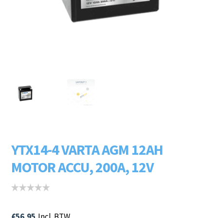
Subme
LADERS & ACCESSOIRES
uitvou
Subme
MERKEN
uitvou
Subme
SOORTEN
uitvou
YTX14-4 VARTA AGM 12AH
MOTOR ACCU, 200A, 12V
€
56.95
Incl. BTW