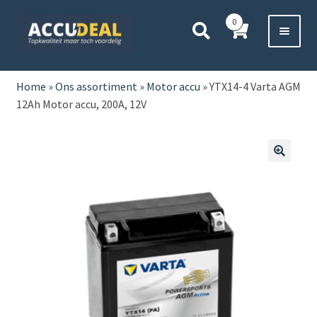
Ga
Ga
0
door
direct
naar
naar
Voor 11:00 besteld,
vanavond bezorgd*
navigatie
de
HOME
inhoud
Home
»
Ons assortiment
»
Motor accu
»
YTX14-4 Varta AGM
12Ah Motor accu, 200A, 12V
AUTO
BOOT
🔍
MOTOR
CAMPER
VRACHTWAGEN
Subme
OVERIGE
uitvou