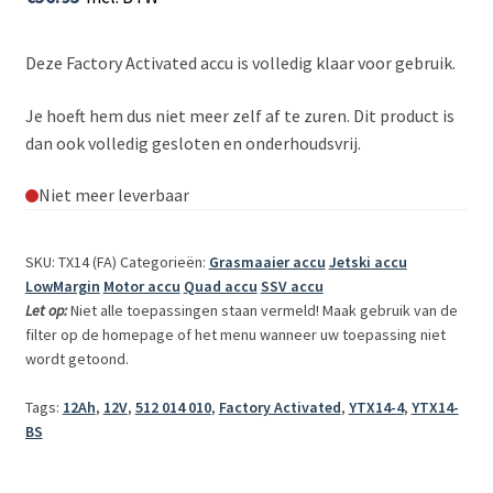
Deze Factory Activated accu is volledig klaar voor gebruik.
Je hoeft hem dus niet meer zelf af te zuren. Dit product is
dan ook volledig gesloten en onderhoudsvrij.
Niet meer leverbaar
SKU: TX14 (FA)
Categorieën:
Grasmaaier accu
Jetski accu
LowMargin
Motor accu
Quad accu
SSV accu
Let op:
Niet alle toepassingen staan vermeld! Maak gebruik van de
filter op de homepage of het menu wanneer uw toepassing niet
wordt getoond.
Tags:
12Ah
,
12V
,
512 014 010
,
Factory Activated
,
YTX14-4
,
YTX14-
BS