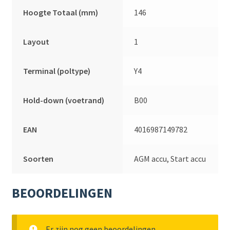
Hoogte Totaal (mm)
146
Layout
1
Terminal (poltype)
Y4
Hold-down (voetrand)
B00
EAN
4016987149782
Soorten
AGM accu, Start accu
BEOORDELINGEN
Er zijn nog geen beoordelingen.