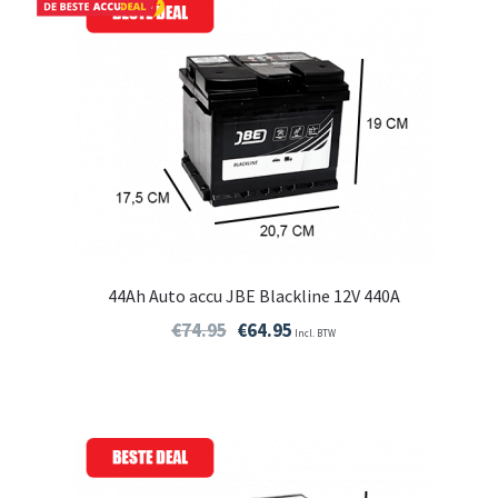
44Ah Auto accu JBE Blackline 12V 440A
€
74.95
€
64.95
Incl. BTW