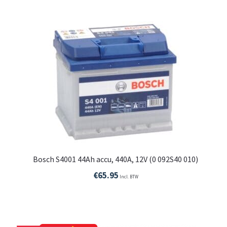
Bosch S4001 44Ah accu, 440A, 12V (0 092S40 010)
€
65.95
Incl. BTW