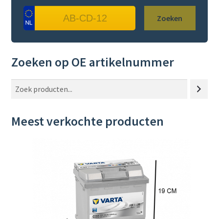
Zoeken
Zoeken op OE artikelnummer
Z
o
e
Meest verkochte producten
k
e
n