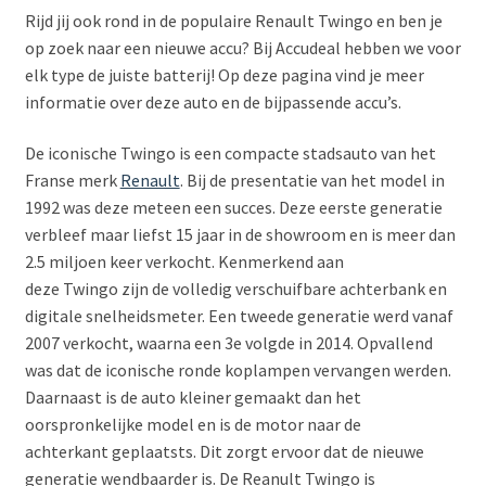
Rijd jij ook rond in de populaire Renault Twingo en ben je
Subme
LADERS & ACCESSOIRES
op zoek naar een nieuwe accu? Bij Accudeal hebben we voor
uitvou
elk type de juiste batterij! Op deze pagina vind je meer
Subme
MERKEN
informatie over deze auto en de bijpassende accu’s.
uitvou
Subme
SOORTEN
De iconische Twingo is een compacte stadsauto van het
uitvou
Franse merk
Renault
. Bij de presentatie van het model in
1992 was deze meteen een succes. Deze eerste generatie
verbleef maar liefst 15 jaar in de showroom en is meer dan
2.5 miljoen keer verkocht. Kenmerkend aan
deze Twingo zijn de volledig verschuifbare achterbank en
digitale snelheidsmeter. Een tweede generatie werd vanaf
2007 verkocht, waarna een 3e volgde in 2014. Opvallend
was dat de iconische ronde koplampen vervangen werden.
Daarnaast is de auto kleiner gemaakt dan het
oorspronkelijke model en is de motor naar de
achterkant geplaatsts. Dit zorgt ervoor dat de nieuwe
generatie wendbaarder is. De Reanult Twingo is