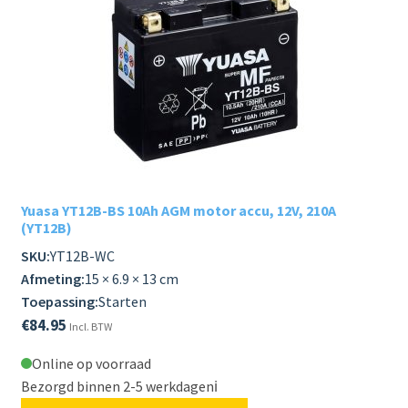
Yuasa YT12B-BS 10Ah AGM motor accu, 12V, 210A
(YT12B)
SKU:
YT12B-WC
Afmeting:
15 × 6.9 × 13 cm
Toepassing:
Starten
€
84.95
Incl. BTW
Online op voorraad
Bezorgd binnen 2-5 werkdagen
ℹ️