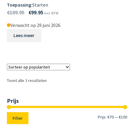
Toepassing:
Starten
€
109.95
€
99.95
Incl. BTW
Verwacht op 29 juni 2026
Lees meer
Toont alle 3 resultaten
Prijs
Min.
Max
Prijs:
€70
—
€100
Filter
prij
prij