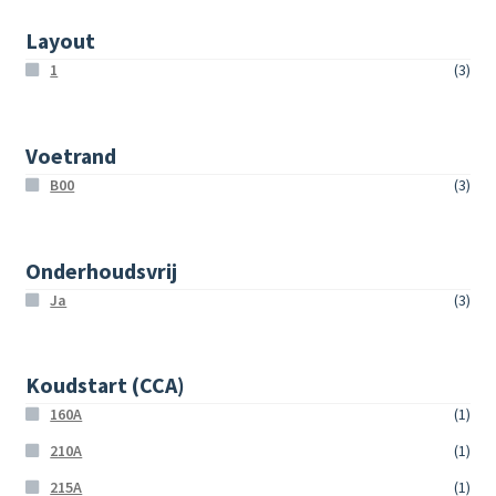
Layout
1
(3)
Voetrand
B00
(3)
Onderhoudsvrij
Ja
(3)
Koudstart (CCA)
160A
(1)
210A
(1)
215A
(1)