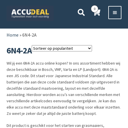
Ga
Ga
0
door
direct
naar
naar
Voor 11:00 besteld,
vanavond bezorgd*
navigatie
de
HOME
inhoud
Home
»
6N4-2A
AUTO
6N4-2A
BOOT
Wil jij een 6N4-2A accu online kopen? In ons assortiment hebben wij
deze beschikbaar in Bosch, VMF, Varta en LP (Landport). 6N4-2A is
MOTOR
een JIS code. Dit staat voor Japanese Industrial Standard. Alle
batterijen die aan deze code standaard voldoen zijn uitgevoerd in
dezelfde standaard maatvoering, layout en met dezelfde
CAMPER
aansluiting. Hierdoor worden accu’s van verschillende merken met
verschillende artikelcodes eenvoudig te vergelijken. Je kan dus
VRACHTWAGEN
elke accu met deze maatstandaard onderling voor elkaar inzetten.
Zo weet je zeker dat je altijd de juiste batterij koopt.
Subme
OVERIGE
Dit product is geschikt voor het starten van grasmaaiers,
uitvou