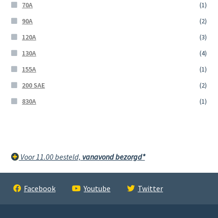
70A
(1)
90A
(2)
120A
(3)
130A
(4)
155A
(1)
200 SAE
(2)
830A
(1)
Voor 11.00 besteld,
vanavond bezorgd*
Facebook
Youtube
Twitter