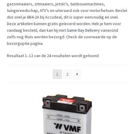
gazonmaaiers, zitmaaiers, jetski’s, tuinbouwmachines,
Subme
LADERS & ACCESSOIRES
tuingereedschap, ATV’s en uiteraard ook voor motorfietsen. Bestel
uitvou
dus snel je 6N4-2A bij Accudeal, dit is super eenvoudig en snel.
Subme
Deze artikelen kunnen gratis geleverd worden. Heb je hem voor
MERKEN
uitvou
vandaag besteld, dan kan hij met
Same Day Delivery
vanavond
zelfs nog thuis worden bezorgd. Check de voorwaarde op de
Subme
SOORTEN
bezorgoptie pagina.
uitvou
Resultaat 1–12 van de 24 resultaten wordt getoond
1
2