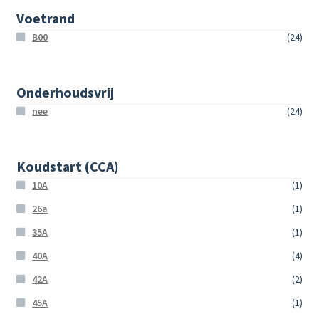
Voetrand
B00
(24)
Onderhoudsvrij
nee
(24)
Koudstart (CCA)
10A
(1)
26a
(1)
35A
(1)
40A
(4)
42A
(2)
45A
(1)