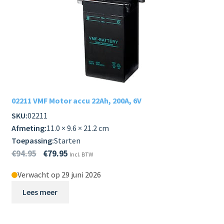
02211 VMF Motor accu 22Ah, 200A, 6V
SKU:
02211
Afmeting:
11.0 × 9.6 × 21.2 cm
Toepassing:
Starten
€
94.95
€
79.95
Incl. BTW
Verwacht op 29 juni 2026
Lees meer