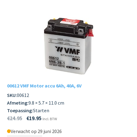
00612 VMF Motor accu 6Ah, 40A, 6V
SKU:
00612
Afmeting:
9.8 × 5.7 × 11.0 cm
Toepassing:
Starten
€
24.95
€
19.95
Incl. BTW
Verwacht op 29 juni 2026