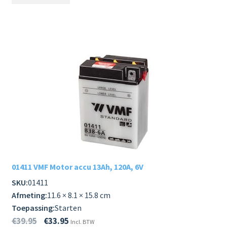
01411 VMF Motor accu 13Ah, 120A, 6V
SKU:
01411
Afmeting:
11.6 × 8.1 × 15.8 cm
Toepassing:
Starten
€
39.95
€
33.95
Incl. BTW