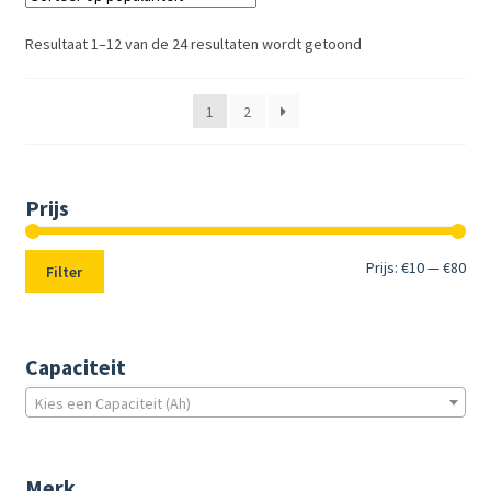
Resultaat 1–12 van de 24 resultaten wordt getoond
1
2
Prijs
Min.
Max
Prijs:
€10
—
€80
Filter
prij
prij
Capaciteit
Kies een Capaciteit (Ah)
Merk