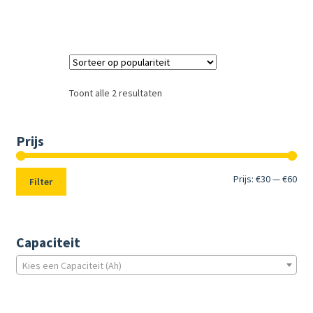
Toont alle 2 resultaten
Prijs
Min.
Max
Prijs:
€30
—
€60
Filter
prij
prij
Capaciteit
Kies een Capaciteit (Ah)