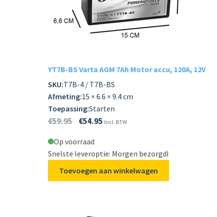
Subme
LADERS & ACCESSOIRES
uitvou
Subme
MERKEN
uitvou
Subme
SOORTEN
YT7B-BS Varta AGM 7Ah Motor accu, 120A, 12V
uitvou
SKU:
T7B-4 / T7B-BS
Afmeting:
15 × 6.6 × 9.4 cm
Toepassing:
Starten
€
59.95
€
54.95
Incl. BTW
Op voorraad
Snelste leveroptie: Morgen bezorgd
ℹ️
Toevoegen aan winkelwagen