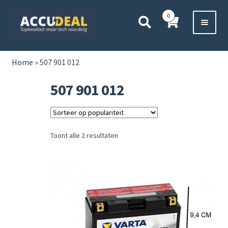
Ga
Ga
0
door
direct
naar
naar
Voor 11:00 besteld,
vanavond bezorgd*
navigatie
de
HOME
inhoud
Home
»
507 901 012
AUTO
507 901 012
BOOT
MOTOR
Toont alle 2 resultaten
CAMPER
VRACHTWAGEN
Subme
OVERIGE
uitvou