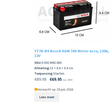
YT7B-BS Bosch AGM 7Ah Motor accu, 120A,
12V
SKU:
0 092 M60 080
Afmeting:
15 × 6.6 × 9.4 cm
Toepassing:
Starten
€
89.95
€
69.95
Incl. BTW
Verwacht op 29 juni 2026
Lees meer