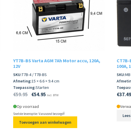
YT7B-BS Varta AGM 7Ah Motor accu, 120A,
CT7B-B
12V
100A, 
SKU:
T7B-4 / T7B-BS
SKU:
MB
Afmeting:
15 × 6.6 × 9.4 cm
Afmetin
Toepassing:
Starten
Toepass
€
59.95
€
54.95
€
37.4
Incl. BTW
Op voorraad
Verwac
ℹ️
Snelste leveroptie: Vanavond bezorgd
Lees
Toevoegen aan winkelwagen