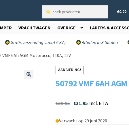
Zoek
€
0.00
producten
AMPER
VRACHTWAGEN
OVERIGE
LADERS & ACCESS
Gratis verzending vanaf € 37,-
Afhalen in 3 filialen
2 VMF 6Ah AGM Motoraccu, 110A, 12V
AANBIEDING!
50792 VMF 6AH AGM
🔍
€
39.95
€
31.95
Incl. BTW
Verwacht op 29 juni 2026