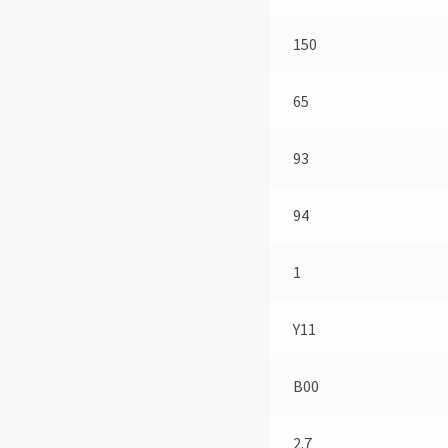
150
65
93
94
1
Y11
B00
2.7