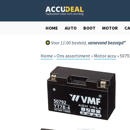
Ga
Ga
door
direct
naar
naar
navigatie
de
HOME
AUTO
BOOT
MOTOR
C
inhoud
Voor 11:00 besteld,
vanavond bezorgd*
Home
»
Ons assortiment
»
Motor accu
»
5079