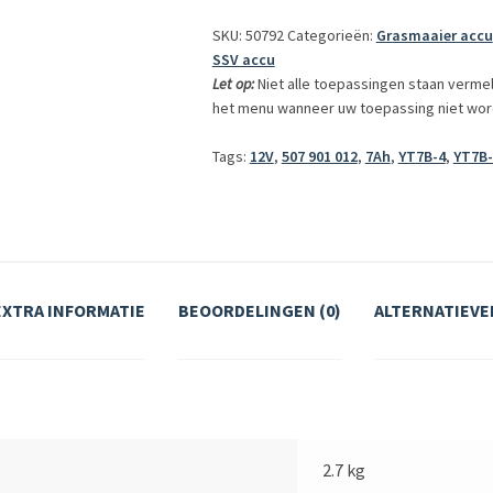
SKU: 50792
Categorieën:
Grasmaaier accu
SSV accu
Let op:
Niet alle toepassingen staan verme
het menu wanneer uw toepassing niet wor
Tags:
12V
,
507 901 012
,
7Ah
,
YT7B-4
,
YT7B
EXTRA INFORMATIE
BEOORDELINGEN (0)
ALTERNATIEVE
2.7 kg