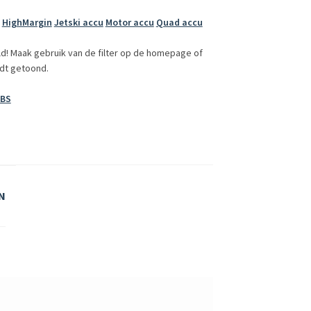
HighMargin
Jetski accu
Motor accu
Quad accu
ld! Maak gebruik van de filter op de homepage of
dt getoond.
-BS
N