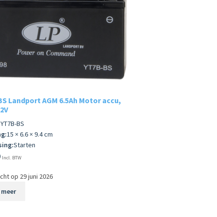
S Landport AGM 6.5Ah Motor accu,
12V
 YT7B-BS
g:
15 × 6.6 × 9.4 cm
ing:
Starten
9
Incl. BTW
ht op 29 juni 2026
 meer