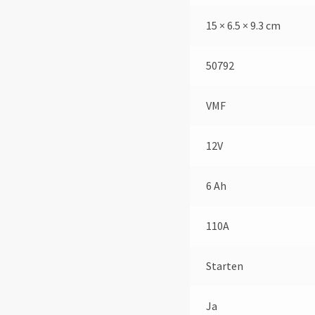
15 × 6.5 × 9.3 cm
50792
VMF
12V
6 Ah
110A
Starten
Ja