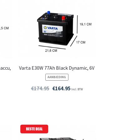
accu,
Varta E30W 77Ah Black Dynamic, 6V
PRODUCT
AANBIEDING
IN
DE
€
174.95
€
164.95
Incl. BTW
UITVERKOOP