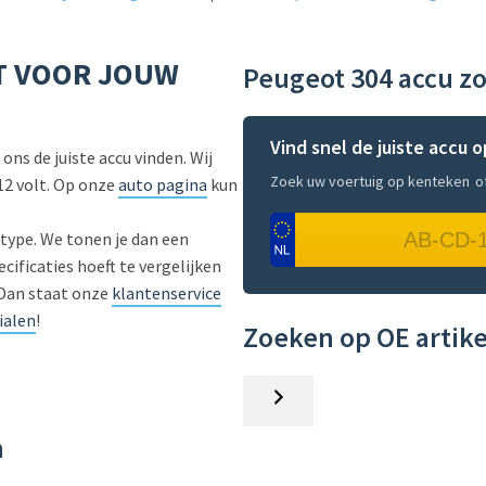
KT VOOR JOUW
Peugeot 304 accu z
Vind snel de juiste accu 
ons de juiste accu vinden. Wij
Zoek uw voertuig op kenteken
o
 12 volt. Op onze
auto pagina
kun
type. We tonen je dan een
ecificaties hoeft te vergelijken
? Dan staat onze
klantenservice
lialen
!
Zoeken op OE arti
Z
o
n
e
k