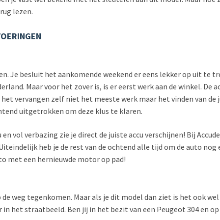
erug lezen.
VOERINGEN
n. Je besluit het aankomende weekend er eens lekker op uit te t
rland. Maar voor het zover is, is er eerst werk aan de winkel. De a
et vervangen zelf niet het meeste werk maar het vinden van de juis
htend uitgetrokken om deze klus te klaren.
 en vol verbazing zie je direct de juiste accu verschijnen! Bij Accude
teindelijk heb je de rest van de ochtend alle tijd om de auto nog 
auto met een hernieuwde motor op pad!
p de weg tegenkomen. Maar als je dit model dan ziet is het ook wel
 in het straatbeeld. Ben jij in het bezit van een Peugeot 304 en o