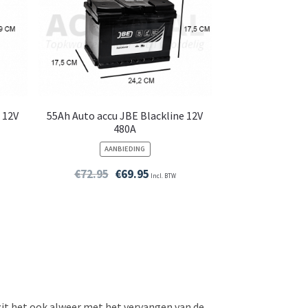
 12V
55Ah Auto accu JBE Blackline 12V
480A
PRODUCT
AANBIEDING
IN
DE
€
72.95
€
69.95
Incl. BTW
UITVERKOOP
 zit het ook alweer met het vervangen van de