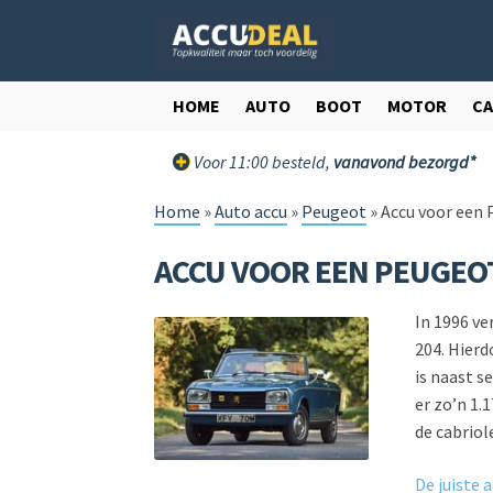
Ga
Ga
door
direct
naar
naar
navigatie
de
HOME
AUTO
BOOT
MOTOR
C
inhoud
Voor 11:00 besteld,
vanavond bezorgd*
Home
»
Auto accu
»
Peugeot
»
Accu voor een 
ACCU VOOR EEN PEUGEO
In 1996 ve
204. Hier
is naast s
er zo’n 1.
de cabriol
De juiste 