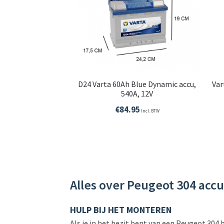
D24 Varta 60Ah Blue Dynamic accu,
Var
540A, 12V
€
84.95
Incl. BTW
Alles over Peugeot 304 accu
HULP BIJ HET MONTEREN
Als je in het bezit bent van een Peugeot 304