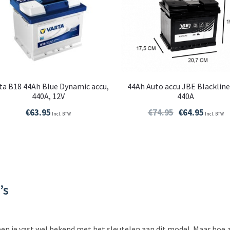
ta B18 44Ah Blue Dynamic accu,
44Ah Auto accu JBE Blackline
440A, 12V
440A
€
63.95
€
74.95
€
64.95
Incl. BTW
Incl. BTW
’s
 ben je vast wel bekend met het sleutelen aan dit model. Maar hoe