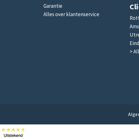
Cl
Garantie
Alles over klantenservice
Rot
Ams
Utr
Ein
> Al
Alge