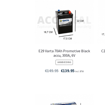
E29 Varta 70Ah Promotive Black
C2
accu, 300A, 6V
PRODUCT
AANBIEDING
IN
DE
€
149.95
€
139.95
Incl. BTW
UITVERKOOP