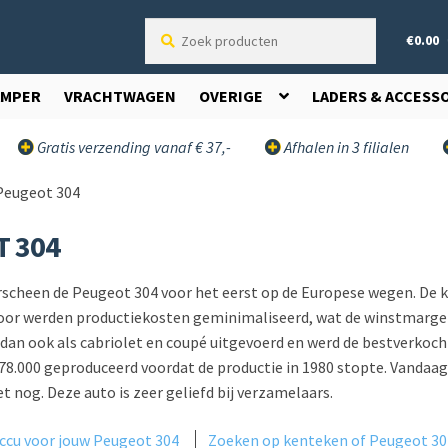
Zoek
€
0.00
producten
AMPER
VRACHTWAGEN
OVERIGE
LADERS & ACCESS
Gratis verzending vanaf € 37,-
Afhalen in 3 filialen
Peugeot 304
T 304
rscheen de Peugeot 304 voor het eerst op de Europese wegen. De k
door werden productiekosten geminimaliseerd, wat de winstmarge 
edan ook als cabriolet en coupé uitgevoerd en werd de bestverkoch
178.000 geproduceerd voordat de productie in 1980 stopte. Vandaa
et nog. Deze auto is zeer geliefd bij verzamelaars.
accu voor jouw Peugeot 304
Zoeken op kenteken of Peugeot 30