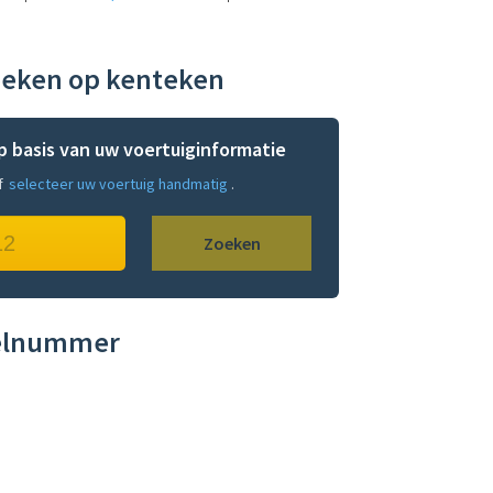
oeken op kenteken
op basis van uw voertuiginformatie
f
selecteer uw voertuig handmatig
.
Zoeken
kelnummer