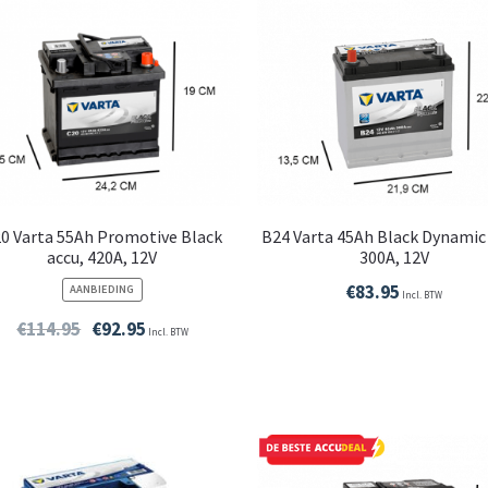
e
n
0 Varta 55Ah Promotive Black
B24 Varta 45Ah Black Dynamic 
accu, 420A, 12V
300A, 12V
€
83.95
PRODUCT
AANBIEDING
Incl. BTW
IN
DE
€
114.95
€
92.95
Incl. BTW
UITVERKOOP