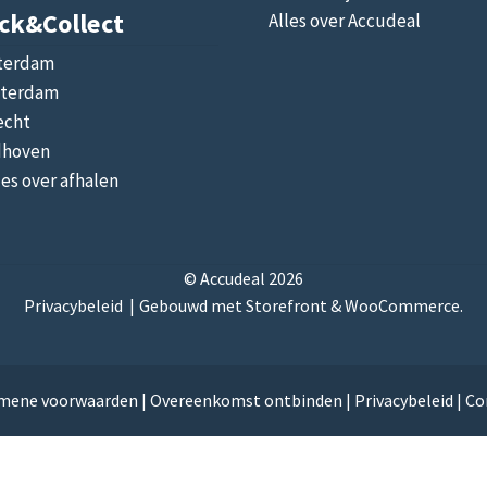
ick&collect
Alles over Accudeal
terdam
terdam
echt
dhoven
les over afhalen
© Accudeal 2026
Privacybeleid
Gebouwd met Storefront & WooCommerce
.
mene voorwaarden
|
Overeenkomst ontbinden
|
Privacybeleid
|
Co