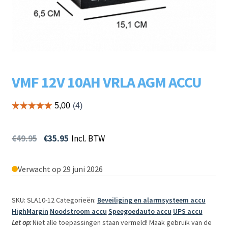
Subme
LADERS & ACCESSOIRES
uitvou
Subme
MERKEN
uitvou
Subme
SOORTEN
VMF 12V 10AH VRLA AGM ACCU
uitvou
€
49.95
€
35.95
Incl. BTW
Verwacht op 29 juni 2026
SKU: SLA10-12
Categorieën:
Beveiliging en alarmsysteem accu
HighMargin
Noodstroom accu
Speegoedauto accu
UPS accu
Let op:
Niet alle toepassingen staan vermeld! Maak gebruik van de