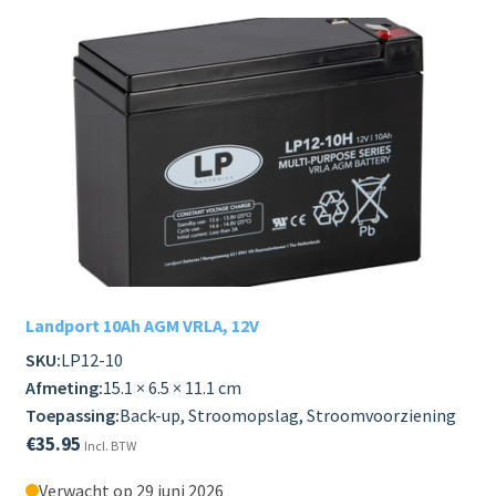
Landport 10Ah AGM VRLA, 12V
SKU:
LP12-10
Afmeting:
15.1 × 6.5 × 11.1 cm
Toepassing:
Back-up, Stroomopslag, Stroomvoorziening
€
35.95
Incl. BTW
Verwacht op 29 juni 2026