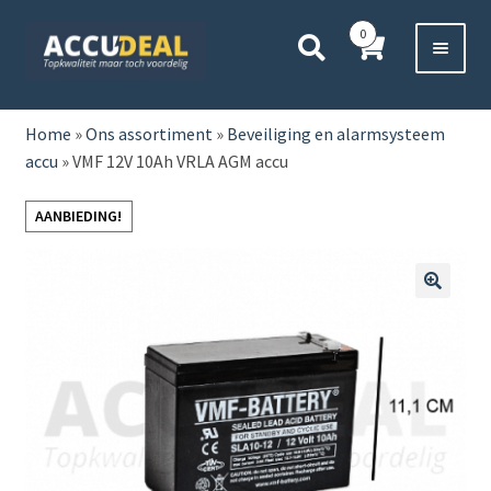
Ga
Ga
0
door
direct
naar
naar
Voor 11:00 besteld,
vanavond bezorgd*
navigatie
de
HOME
inhoud
Home
»
Ons assortiment
»
Beveiliging en alarmsysteem
accu
»
VMF 12V 10Ah VRLA AGM accu
AUTO
AANBIEDING!
BOOT
MOTOR
🔍
CAMPER
VRACHTWAGEN
Subme
OVERIGE
uitvou