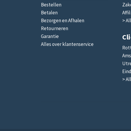
Bestellen
Zake
Betalen
Affi
Bezorgen en Afhalen
> Al
Retourneren
Cl
Garantie
Alles over klantenservice
Rot
Ams
Utr
Ein
> Al