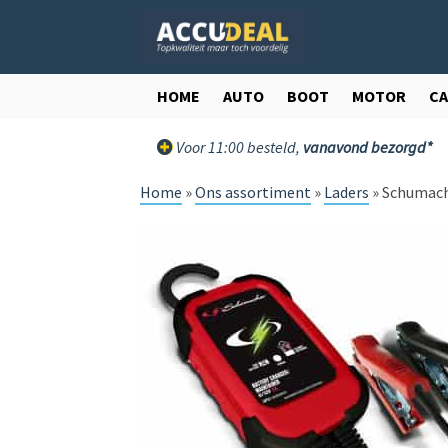
Ga
Ga
door
direct
naar
naar
navigatie
de
HOME
AUTO
BOOT
MOTOR
C
inhoud
Voor 11:00 besteld,
vanavond bezorgd*
Home
»
Ons assortiment
»
Laders
»
Schumache