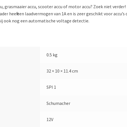
ccu, grasmaaier accu, scooter accu of motor accu? Zoek niet verder
lader heeft een laadvermogen van 1A en is zeer geschikt voor accu
hij ook nog een automatische voltage detectie.
0.5 kg
32 × 10 × 11.4 cm
SPI 1
Schumacher
12V