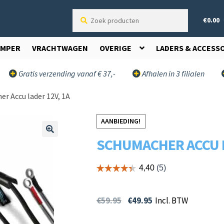
Zoek
€
0.00
producten
AMPER
VRACHTWAGEN
OVERIGE
LADERS & ACCESS
Gratis verzending vanaf € 37,-
Afhalen in 3 filialen
r Accu lader 12V, 1A
AANBIEDING!
SCHUMACHER ACCU L
🔍
€
59.95
€
49.95
Incl. BTW