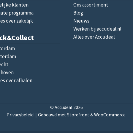
lijke klanten
Ons assortiment
liate programma
Blog
les over zakelijk
Nieuws
Werken bij accudeal.nl
ick&collect
Alles over Accudeal
terdam
terdam
echt
dhoven
les over afhalen
© Accudeal 2026
Privacybeleid
Gebouwd met Storefront & WooCommerce
.