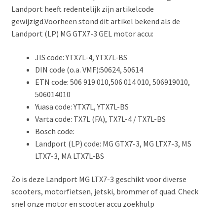
Landport heeft redentelijk zijn artikelcode
gewijzigd.Voorheen stond dit artikel bekend als de
Landport (LP) MG GTX7-3 GEL motor accu:
JIS code: YTX7L-4, YTX7L-BS
DIN code (o.a. VMF):50624, 50614
ETN code: 506 919 010,506 014 010, 506919010,
506014010
Yuasa code: YTX7L, YTX7L-BS
Varta code: TX7L (FA), TX7L-4 / TX7L-BS
Bosch code:
Landport (LP) code: MG GTX7-3, MG LTX7-3, MS
LTX7-3, MA LTX7L-BS
Zo is deze Landport MG LTX7-3 geschikt voor diverse
scooters, motorfietsen, jetski, brommer of quad. Check
snel onze motor en scooter accu zoekhulp