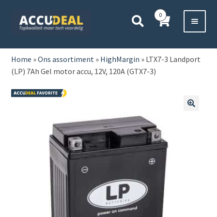
Ga
Ga
0
door
direct
naar
naar
Voor 11:00 besteld,
vanavond bezorgd*
navigatie
de
HOME
inhoud
Home
»
Ons assortiment
»
HighMargin
»
LTX7-3 Landport
(LP) 7Ah Gel motor accu, 12V, 120A (GTX7-3)
AUTO
BOOT
🔍
MOTOR
CAMPER
VRACHTWAGEN
Subme
OVERIGE
uitvou