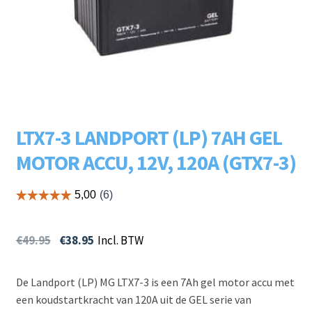
Subme
LADERS & ACCESSOIRES
uitvou
Subme
MERKEN
uitvou
Subme
SOORTEN
uitvou
LTX7-3 LANDPORT (LP) 7AH GEL
MOTOR ACCU, 12V, 120A (GTX7-3)
€
49.95
€
38.95
Incl. BTW
De Landport (LP) MG LTX7-3 is een 7Ah gel motor accu met
een koudstartkracht van 120A uit de GEL serie van