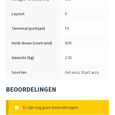
Layout
0
Terminal (poltype)
Y4
Hold-down (voetrand)
B00
Gewicht (kg)
2.41
Soorten
Gel accu, Start accu
BEOORDELINGEN
Er zijn nog geen beoordelingen.