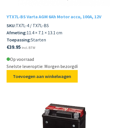
YTX7L-BS Varta AGM 6Ah Motor accu, 100A, 12V
SKU:
TX7L-4 / TX7L-BS
Afmeting:
11.4 × 7.1 × 13.1 cm
Toepassing:
Starten
€
39.95
Incl. BTW
Op voorraad
Snelste leveroptie: Morgen bezorgd
ℹ️
Toevoegen aan winkelwagen