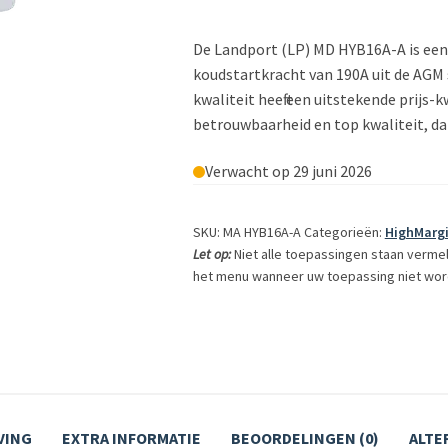
De Landport (LP) MD HYB16A-A is ee
koudstartkracht van 190A uit de AGM
kwaliteit heeft een uitstekende prijs-
betrouwbaarheid en top kwaliteit, dan
Verwacht op 29 juni 2026
SKU: MA HYB16A-A
Categorieën:
HighMarg
Let op:
Niet alle toepassingen staan verme
het menu wanneer uw toepassing niet wor
VING
EXTRA INFORMATIE
BEOORDELINGEN (0)
ALTE