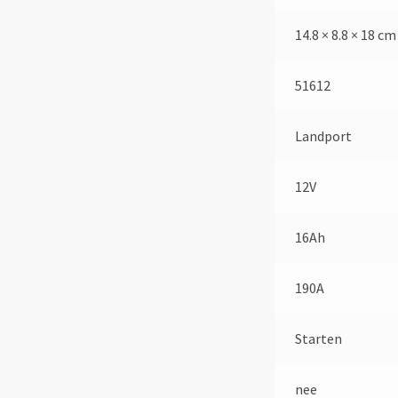
14.8 × 8.8 × 18 cm
51612
Landport
12V
16Ah
190A
Starten
nee