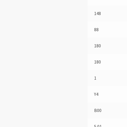
148
88
180
180
1
Y4
B00
5.01