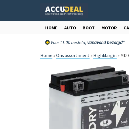
Ga
Ga
door
direct
naar
naar
navigatie
de
HOME
AUTO
BOOT
MOTOR
C
inhoud
Voor 11:00 besteld,
vanavond bezorgd*
Home
»
Ons assortiment
»
HighMargin
»
MD H