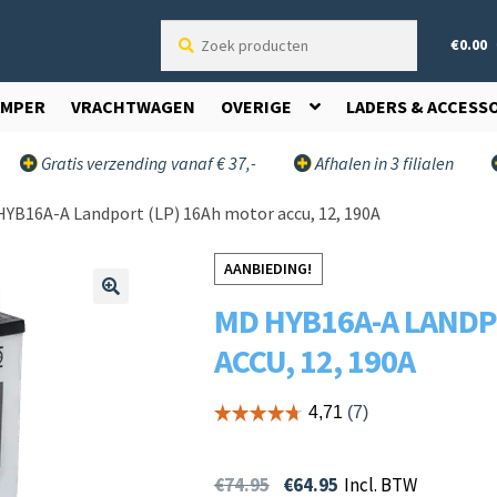
Zoek
€
0.00
producten
AMPER
VRACHTWAGEN
OVERIGE
LADERS & ACCESS
Gratis verzending vanaf € 37,-
Afhalen in 3 filialen
YB16A-A Landport (LP) 16Ah motor accu, 12, 190A
AANBIEDING!
MD HYB16A-A LANDP
🔍
ACCU, 12, 190A
€
74.95
€
64.95
Incl. BTW