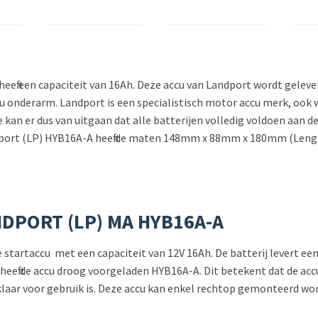
t een capaciteit van 16Ah. Deze accu van Landport wordt geleverd
ccu onderarm. Landport is een specialistisch motor accu merk, ook
e kan er dus van uitgaan dat alle batterijen volledig voldoen aan 
dport (LP) HYB16A-A heeft de maten 148mm x 88mm x 180mm (Lengte
NDPORT (LP) MA HYB16A-A
startaccu met een capaciteit van 12V 16Ah. De batterij levert e
t heeft de accu droog voorgeladen HYB16A-A. Dit betekent dat de a
klaar voor gebruik is. Deze accu kan enkel rechtop gemonteerd wo