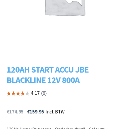
Subme
LADERS & ACCESSOIRES
uitvou
Subme
MERKEN
uitvou
Subme
SOORTEN
uitvou
120AH START ACCU JBE
BLACKLINE 12V 800A
€
174.95
€
159.95
Incl. BTW