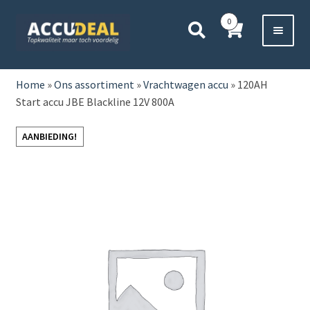
Ga
Ga
0
door
direct
naar
naar
Voor 11:00 besteld,
vanavond bezorgd*
navigatie
de
HOME
inhoud
Home
»
Ons assortiment
»
Vrachtwagen accu
»
120AH
Start accu JBE Blackline 12V 800A
AUTO
AANBIEDING!
BOOT
MOTOR
CAMPER
VRACHTWAGEN
Subme
OVERIGE
uitvou