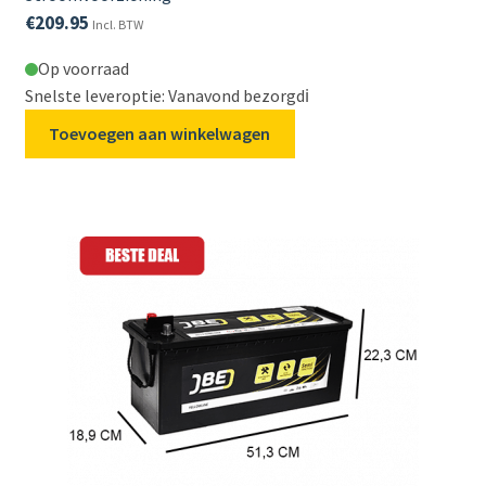
€
209.95
Incl. BTW
Op voorraad
Snelste leveroptie: Vanavond bezorgd
ℹ️
Toevoegen aan winkelwagen