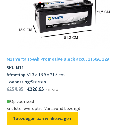
M11 Varta 154Ah Promotive Black accu, 1150A, 12V
SKU:
M11
Afmeting:
51.3 × 18.9 × 21.5 cm
Toepassing:
Starten
€
254.95
€
226.95
Incl. BTW
Op voorraad
Snelste leveroptie: Vanavond bezorgd
ℹ️
Toevoegen aan winkelwagen