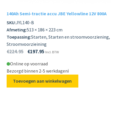
140Ah Semi-tractie accu JBE Yellowline 12V 800A
SKU:
JYL140-B
Afmeting:
513 × 186 × 223 cm
Toepassing:
Starten, Starten en stroomvoorziening,
Stroomvoorzieining
€
224.95
€
197.95
Incl. BTW
Online op voorraad
Bezorgd binnen 2-5 werkdagen
ℹ️
Toevoegen aan winkelwagen