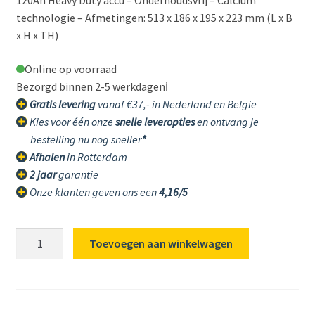
120Ah Heavy Duty accu – Onderhoudsvrij – Calcium
technologie – Afmetingen: 513 x 186 x 195 x 223 mm (L x B
x H x TH)
Online op voorraad
Bezorgd binnen 2-5 werkdagen
ℹ️
Gratis levering
vanaf €37,- in Nederland en België
Kies voor één onze
snelle leveropties
en ontvang je
bestelling nu nog sneller
*
Afhalen
in Rotterdam
2 jaar
garantie
Onze klanten geven ons een
4,16/5
120AH
Toevoegen aan winkelwagen
Start
accu
JBE
Blackline