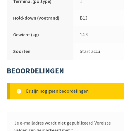
Terminal (poltype)
1
Hold-down (voetrand)
B13
Gewicht (kg)
14.3
Soorten
Start accu
BEOORDELINGEN
Er zijn nog geen beoordelingen.
Je e-mailadres wordt niet gepubliceerd.
Vereiste
velden zijn gemarkeerd met
*