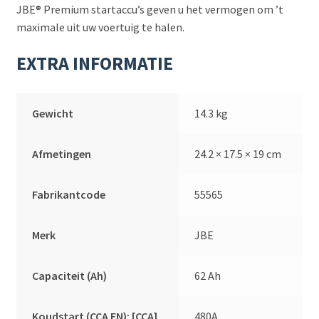
JBE® Premium startaccu’s geven u het vermogen om ’t
maximale uit uw voertuig te halen.
EXTRA INFORMATIE
Gewicht
14.3 kg
Afmetingen
24.2 × 17.5 × 19 cm
Fabrikantcode
55565
Merk
JBE
Capaciteit (Ah)
62 Ah
Koudstart (CCA EN): [CCA]
480A