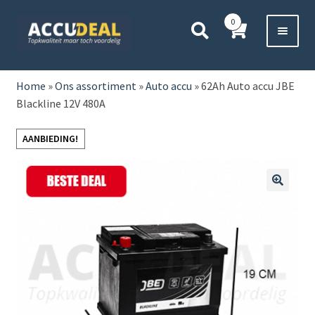
Ga
Ga
0
door
direct
naar
naar
Voor 11:00 besteld,
vanavond bezorgd*
navigatie
de
HOME
inhoud
Home
»
Ons assortiment
»
Auto accu
»
62Ah Auto accu JBE
Blackline 12V 480A
AUTO
AANBIEDING!
BOOT
MOTOR
🔍
CAMPER
VRACHTWAGEN
Subme
OVERIGE
uitvou