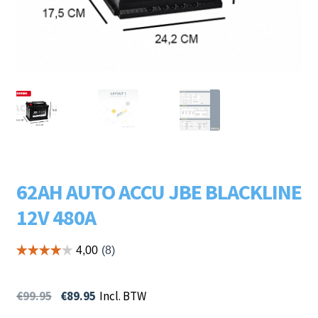
Subme
LADERS & ACCESSOIRES
uitvou
Subme
MERKEN
uitvou
Subme
SOORTEN
uitvou
62AH AUTO ACCU JBE BLACKLINE
12V 480A
€
99.95
€
89.95
Incl. BTW