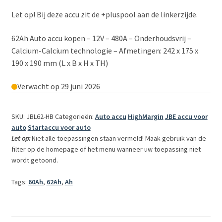
Let op! Bij deze accu zit de +pluspool aan de linkerzijde.
62Ah Auto accu kopen – 12V – 480A – Onderhoudsvrij –
Calcium-Calcium technologie – Afmetingen: 242 x 175 x
190 x 190 mm (L x B x H x TH)
Verwacht op 29 juni 2026
SKU: JBL62-HB
Categorieën:
Auto accu
HighMargin
JBE accu voor
auto
Startaccu voor auto
Let op:
Niet alle toepassingen staan vermeld! Maak gebruik van de
filter op de homepage of het menu wanneer uw toepassing niet
wordt getoond.
Tags:
60Ah
,
62Ah
,
Ah