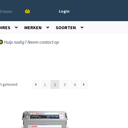
Login
0 items
OIRES
MERKEN
SOORTEN
Hulp nodig? Neem contact op
dt getoond
1
2
3
4