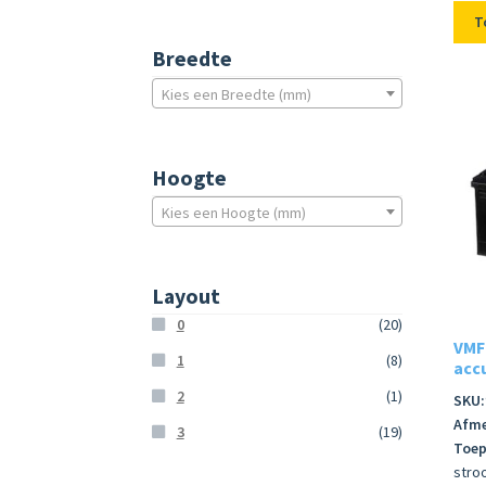
T
Breedte
Kies een Breedte (mm)
Hoogte
Kies een Hoogte (mm)
Layout
0
(20)
VMF 
1
(8)
accu
2
(1)
SKU:
Afme
3
(19)
Toep
stro