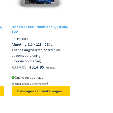
A,
Bosch LE000 190Ah accu, 1050A,
12V
SKU:
LE000
Afmeting:
513 × 223 × 223 cm
Toepassing:
Starten, Starten en
stroomvoorziening,
Stroomvoorziening
€
334.95
€
314.95
Incl. BTW
Online op voorraad
ℹ️
Bezorgd binnen 2-5 werkdagen
Toevoegen aan winkelwagen