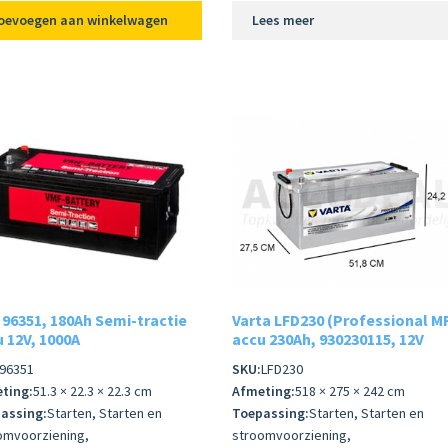
oevoegen aan winkelwagen
Lees meer
96351, 180Ah Semi-tractie
Varta LFD230 (Professional M
 12V, 1000A
accu 230Ah, 930230115, 12V
96351
SKU:
LFD230
ting:
51.3 × 22.3 × 22.3 cm
Afmeting:
518 × 275 × 242 cm
assing:
Starten, Starten en
Toepassing:
Starten, Starten en
omvoorziening,
stroomvoorziening,