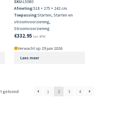
SKU:
L5080
Afmeting:
518 × 275 × 242 cm
Toepassing:
Starten, Starten en
stroomvoorziening,
Stroomvoorziening
€
332.95
Incl. BTW
Verwacht op 29 juni 2026
Lees meer
dt getoond
1
2
3
4