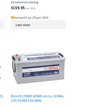
Stroomvoorziening
€
159.95
Incl. BTW
Verwacht op 29 juni 2026
Lees meer
V,
Bosch L5080 230Ah accu, 1150A,
12V (0 092 L50 800)