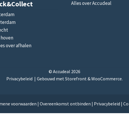
ick&collect
Alles over Accudeal
terdam
terdam
echt
dhoven
les over afhalen
© Accudeal 2026
Privacybeleid
Gebouwd met Storefront & WooCommerce
.
mene voorwaarden
|
Overeenkomst ontbinden
|
Privacybeleid
|
Co