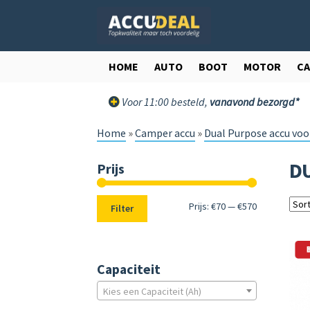
Ga
Ga
door
direct
naar
naar
navigatie
de
HOME
AUTO
BOOT
MOTOR
C
inhoud
Voor 11:00 besteld,
vanavond bezorgd*
Home
»
Camper accu
»
Dual Purpose accu vo
D
Prijs
Min.
Max.
Prijs:
€70
—
€570
Filter
prijs
prijs
Capaciteit
Kies een Capaciteit (Ah)