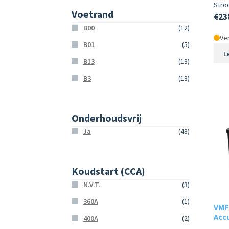
Stro
Voetrand
€
23
B00
(12)
Ver
B01
(5)
L
B13
(13)
B3
(18)
Onderhoudsvrij
Ja
(48)
Koudstart (CCA)
N.V.T.
(3)
360A
(1)
VMF 
Acc
400A
(2)