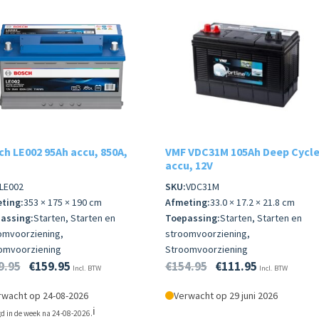
h LE002 95Ah accu, 850A,
VMF VDC31M 105Ah Deep Cycl
accu, 12V
LE002
SKU:
VDC31M
ting:
353 × 175 × 190 cm
Afmeting:
33.0 × 17.2 × 21.8 cm
assing:
Starten, Starten en
Toepassing:
Starten, Starten en
omvoorziening,
stroomvoorziening,
omvoorziening
Stroomvoorziening
9.95
€
159.95
€
154.95
€
111.95
Incl. BTW
Incl. BTW
rwacht op 24-08-2026
Verwacht op 29 juni 2026
ℹ️
d in de week na 24-08-2026.