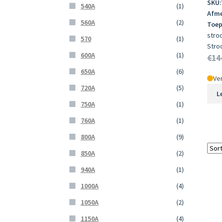
SKU:
540A
(1)
Afme
560A
(2)
Toep
stro
570
(1)
Stro
600A
(1)
€
14
650A
(6)
Ver
720A
(5)
L
750A
(1)
760A
(1)
800A
(9)
850A
(2)
940A
(1)
1000A
(4)
1050A
(2)
1150A
(4)