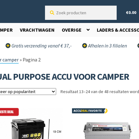
Zoek
€
0.00
producten
AMPER
VRACHTWAGEN
OVERIGE
LADERS & ACCESS
Gratis verzending vanaf € 37,-
Afhalen in 3 filialen
or camper
»
Pagina 2
UAL PURPOSE ACCU VOOR CAMPER
Resultaat 13–24 van de 48 resultaten wor