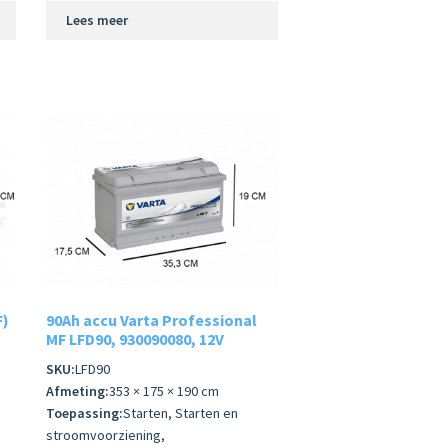
Lees meer
F)
90Ah accu Varta Professional
MF LFD90, 930090080, 12V
SKU:
LFD90
Afmeting:
353 × 175 × 190 cm
Toepassing:
Starten, Starten en
stroomvoorziening,