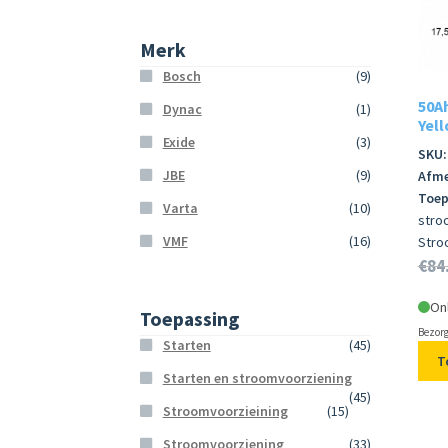
Merk
Bosch
(9)
50Ah
Dynac
(1)
Yell
Exide
(3)
SKU:
JBE
(9)
Afme
Toep
Varta
(10)
stro
VMF
(16)
Stro
€
84
On
Toepassing
Bezorg
Starten
(45)
T
Starten en stroomvoorziening
(45)
Stroomvoorzieining
(15)
Stroomvoorziening
(33)