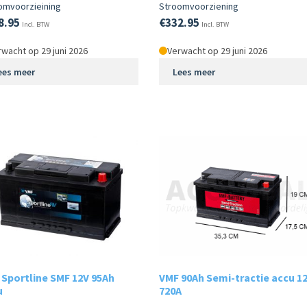
omvoorzieining
Stroomvoorziening
8.95
€
332.95
Incl. BTW
Incl. BTW
wacht op 29 juni 2026
Verwacht op 29 juni 2026
ees meer
Lees meer
Sportline SMF 12V 95Ah
VMF 90Ah Semi-tractie accu 12
u
720A