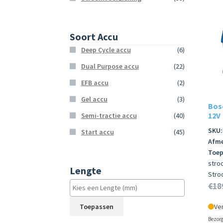
Soort Accu
Deep Cycle accu
(6)
Dual Purpose accu
(22)
EFB accu
(2)
Gel accu
(3)
Bosc
12V
Semi-tractie accu
(40)
SKU:
Start accu
(45)
Afme
Toep
stro
Lengte
Stro
€
18
Toepassen
Ve
Bezorg