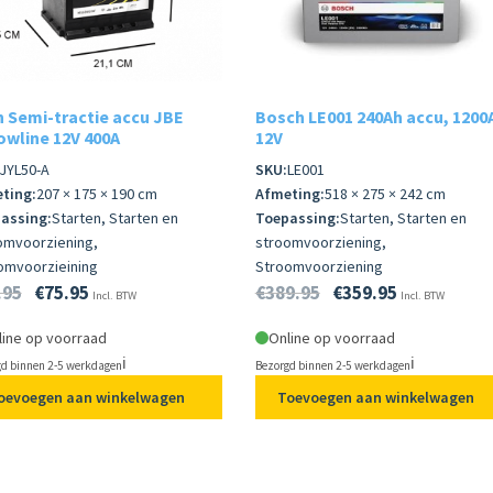
 Semi-tractie accu JBE
Bosch LE001 240Ah accu, 1200
owline 12V 400A
12V
JYL50-A
SKU:
LE001
ting:
207 × 175 × 190 cm
Afmeting:
518 × 275 × 242 cm
assing:
Starten, Starten en
Toepassing:
Starten, Starten en
omvoorziening,
stroomvoorziening,
omvoorzieining
Stroomvoorziening
.95
€
75.95
€
389.95
€
359.95
Incl. BTW
Incl. BTW
line op voorraad
Online op voorraad
ℹ️
ℹ️
d binnen 2-5 werkdagen
Bezorgd binnen 2-5 werkdagen
oevoegen aan winkelwagen
Toevoegen aan winkelwagen