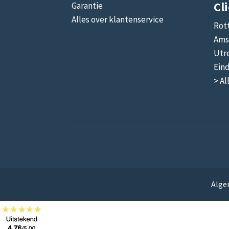
Cl
Garantie
Alles over klantenservice
Rot
Ams
Utr
Ein
> Al
Alge