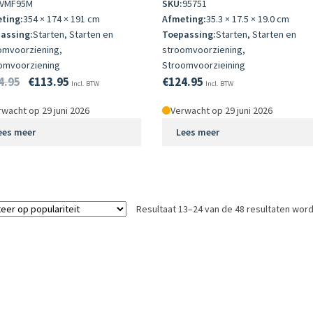
VMF95M
SKU:
95751
ting:
354 × 174 × 191 cm
Afmeting:
35.3 × 17.5 × 19.0 cm
assing:
Starten, Starten en
Toepassing:
Starten, Starten en
omvoorziening,
stroomvoorziening,
omvoorziening
Stroomvoorzieining
4.95
€
113.95
€
124.95
Incl. BTW
Incl. BTW
wacht op 29 juni 2026
Verwacht op 29 juni 2026
ees meer
Lees meer
Resultaat 13–24 van de 48 resultaten wor