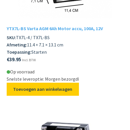
Subme
LADERS & ACCESSOIRES
uitvou
Subme
MERKEN
YTX7L-BS Varta AGM 6Ah Motor accu, 100A, 12V
uitvou
SKU:
TX7L-4 / TX7L-BS
Subme
SOORTEN
Afmeting:
11.4 × 7.1 × 13.1 cm
uitvou
Toepassing:
Starten
€
39.95
Incl. BTW
Op voorraad
Snelste leveroptie: Morgen bezorgd
ℹ️
Toevoegen aan winkelwagen