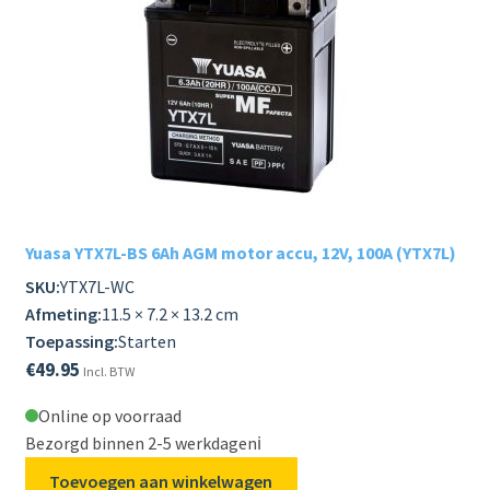
Yuasa YTX7L-BS 6Ah AGM motor accu, 12V, 100A (YTX7L)
SKU:
YTX7L-WC
Afmeting:
11.5 × 7.2 × 13.2 cm
Toepassing:
Starten
€
49.95
Incl. BTW
Online op voorraad
Bezorgd binnen 2-5 werkdagen
ℹ️
Toevoegen aan winkelwagen