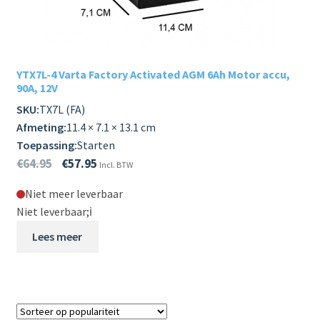
YTX7L-4 Varta Factory Activated AGM 6Ah Motor accu,
90A, 12V
SKU:
TX7L (FA)
Afmeting:
11.4 × 7.1 × 13.1 cm
Toepassing:
Starten
€
64.95
€
57.95
Incl. BTW
Niet meer leverbaar
Niet leverbaar;
ℹ️
Lees meer