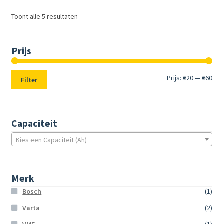
Toont alle 5 resultaten
Prijs
Min.
Max
Prijs:
€20
—
€60
Filter
prij
prij
Capaciteit
Kies een Capaciteit (Ah)
Merk
Bosch
(1)
Varta
(2)