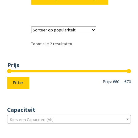
Toont alle 2 resultaten
Prijs
Min.
Max
Prijs:
€60
—
€70
Filter
prij
prij
Capaciteit
Kies een Capaciteit (Ah)