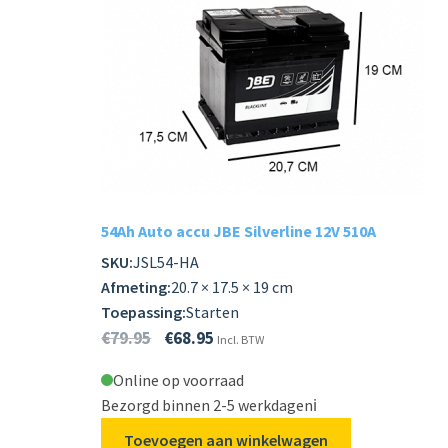
54Ah Auto accu JBE Silverline 12V 510A
SKU:
JSL54-HA
Afmeting:
20.7 × 17.5 × 19 cm
Toepassing:
Starten
€
79.95
€
68.95
Incl. BTW
Online op voorraad
Bezorgd binnen 2-5 werkdagen
ℹ️
Toevoegen aan winkelwagen