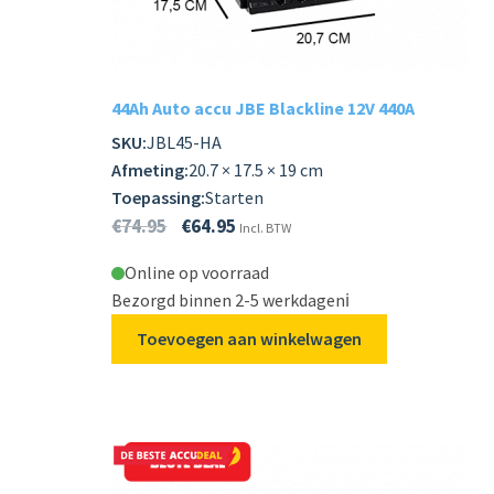
Subme
LADERS & ACCESSOIRES
uitvou
Subme
MERKEN
44Ah Auto accu JBE Blackline 12V 440A
uitvou
SKU:
JBL45-HA
Subme
SOORTEN
Afmeting:
20.7 × 17.5 × 19 cm
uitvou
Toepassing:
Starten
€
74.95
€
64.95
Incl. BTW
Online op voorraad
Bezorgd binnen 2-5 werkdagen
ℹ️
Toevoegen aan winkelwagen