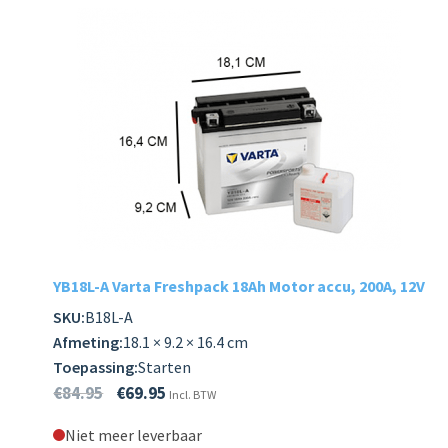
YB18L-A Varta Freshpack 18Ah Motor accu, 200A, 12V
SKU:
B18L-A
Afmeting:
18.1 × 9.2 × 16.4 cm
Toepassing:
Starten
€
84.95
€
69.95
Incl. BTW
Niet meer leverbaar