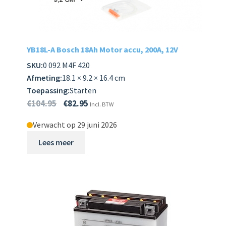
Subme
LADERS & ACCESSOIRES
uitvou
Subme
MERKEN
YB18L-A Bosch 18Ah Motor accu, 200A, 12V
uitvou
SKU:
0 092 M4F 420
Subme
SOORTEN
Afmeting:
18.1 × 9.2 × 16.4 cm
uitvou
Toepassing:
Starten
€
104.95
€
82.95
Incl. BTW
Verwacht op 29 juni 2026
Lees meer