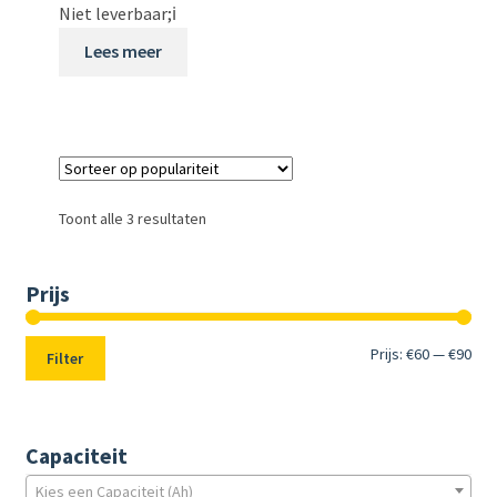
Niet leverbaar;
ℹ️
Lees meer
Toont alle 3 resultaten
Prijs
Min.
Max
Prijs:
€60
—
€90
Filter
prij
prij
Capaciteit
Kies een Capaciteit (Ah)