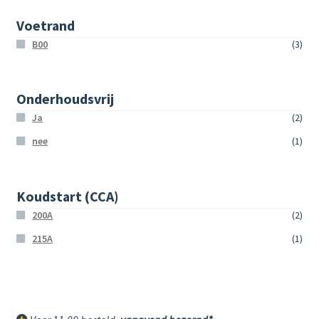
Voetrand
B00
(3)
Onderhoudsvrij
Ja
(2)
nee
(1)
Koudstart (CCA)
200A
(2)
215A
(1)