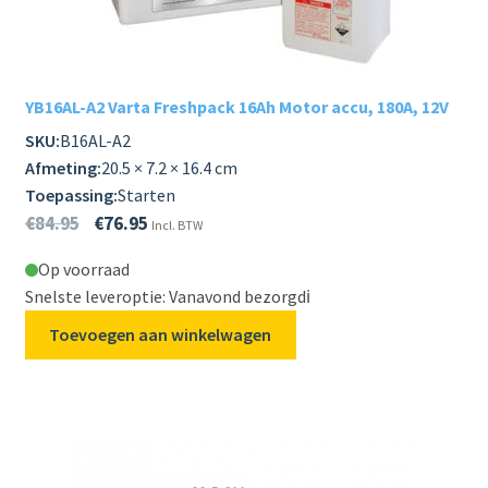
Subme
LADERS & ACCESSOIRES
uitvou
Subme
MERKEN
YB16AL-A2 Varta Freshpack 16Ah Motor accu, 180A, 12V
uitvou
SKU:
B16AL-A2
Subme
SOORTEN
Afmeting:
20.5 × 7.2 × 16.4 cm
uitvou
Toepassing:
Starten
€
84.95
€
76.95
Incl. BTW
Op voorraad
Snelste leveroptie: Vanavond bezorgd
ℹ️
Toevoegen aan winkelwagen