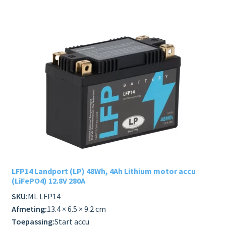
LFP14 Landport (LP) 48Wh, 4Ah Lithium motor accu
(LiFePO4) 12.8V 280A
SKU:
ML LFP14
Afmeting:
13.4 × 6.5 × 9.2 cm
Toepassing:
Start accu