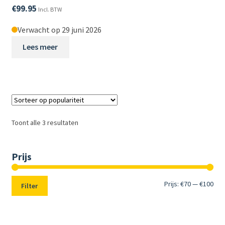
€
99.95
Incl. BTW
Verwacht op 29 juni 2026
Lees meer
Toont alle 3 resultaten
Prijs
Min.
Max
Prijs:
€70
—
€100
Filter
prij
prij