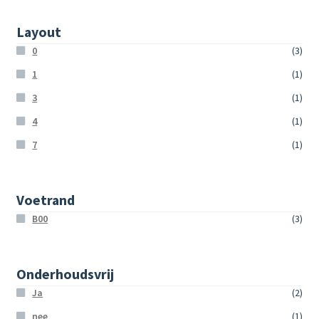
Layout
0
(3)
1
(1)
3
(1)
4
(1)
7
(1)
Voetrand
B00
(3)
Onderhoudsvrij
Ja
(2)
nee
(1)