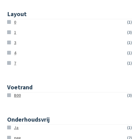
Layout
0
(1)
1
(3)
3
(1)
4
(1)
7
(1)
Voetrand
B00
(3)
Onderhoudsvrij
Ja
(1)
nee
(2)