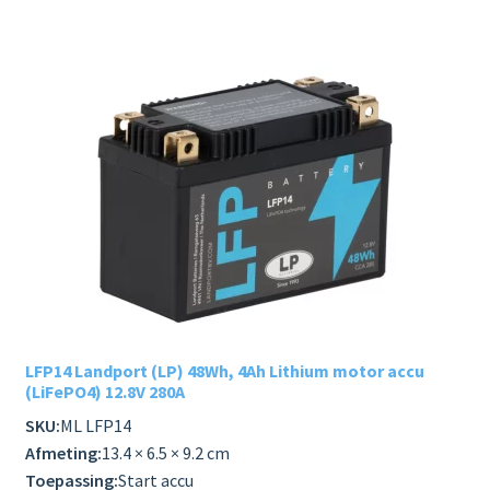
LFP14 Landport (LP) 48Wh, 4Ah Lithium motor accu
(LiFePO4) 12.8V 280A
SKU:
ML LFP14
Afmeting:
13.4 × 6.5 × 9.2 cm
Toepassing:
Start accu