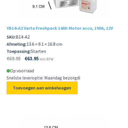
Subme
LADERS & ACCESSOIRES
uitvou
Subme
MERKEN
YB14-A2 Varta Freshpack 14Ah Motor accu, 190A, 12V
uitvou
SKU:
B14-A2
Subme
SOORTEN
Afmeting:
13.6 × 9.1 × 16.8 cm
uitvou
Toepassing:
Starten
€
69.95
€
63.95
Incl. BTW
Op voorraad
Snelste leveroptie: Maandag bezorgd
ℹ️
Toevoegen aan winkelwagen