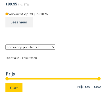
€
99.95
Incl. BTW
Verwacht op 29 juni 2026
Lees meer
Toont alle 3 resultaten
Prijs
Min.
Max
Prijs:
€60
—
€100
Filter
prij
prij