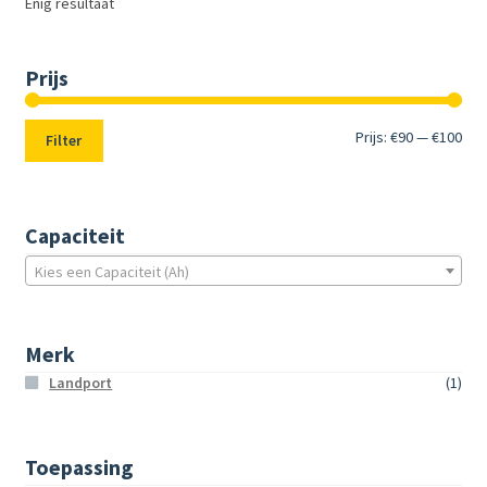
Enig resultaat
Prijs
Min.
Max
Prijs:
€90
—
€100
Filter
prij
prij
Capaciteit
Kies een Capaciteit (Ah)
Merk
Landport
(1)
Toepassing