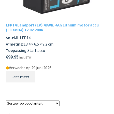
Subme
LADERS & ACCESSOIRES
uitvou
Subme
MERKEN
LFP14 Landport (LP) 48Wh, 4Ah Lithium motor accu
uitvou
(LiFePO4) 12.8V 280A
Subme
SOORTEN
SKU:
ML LFP14
uitvou
Afmeting:
13.4 × 6.5 × 9.2 cm
Toepassing:
Start accu
€
99.95
Incl. BTW
Verwacht op 29 juni 2026
Lees meer