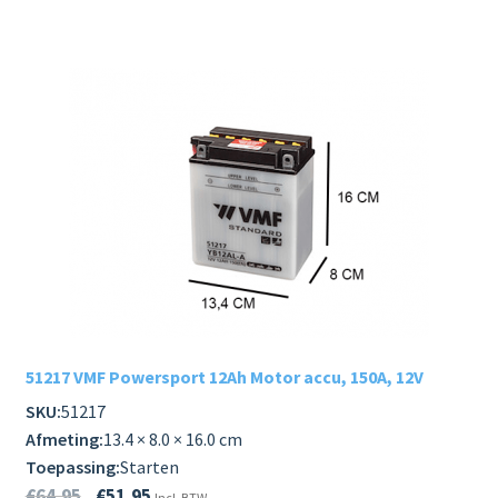
51217 VMF Powersport 12Ah Motor accu, 150A, 12V
SKU:
51217
Afmeting:
13.4 × 8.0 × 16.0 cm
Toepassing:
Starten
€
64.95
€
51.95
Incl. BTW