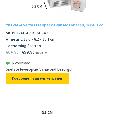
Subme
LADERS & ACCESSOIRES
uitvou
Subme
MERKEN
YB12AL-A Varta Freshpack 12Ah Motor accu, 160A, 12V
uitvou
SKU:
B12AL-A / B12AL-A2
Subme
SOORTEN
Afmeting:
13.6 × 8.2 × 16.1 cm
uitvou
Toepassing:
Starten
€
64.95
€
59.95
Incl. BTW
Op voorraad
Snelste leveroptie: Vanavond bezorgd
ℹ️
Toevoegen aan winkelwagen