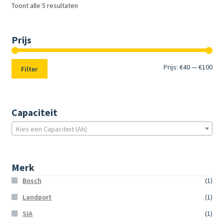
Toont alle 5 resultaten
Prijs
Min.
Max
Prijs:
€40
—
€100
Filter
prij
prij
Capaciteit
Kies een Capaciteit (Ah)
Merk
Bosch
(1)
Landport
(1)
SIA
(1)