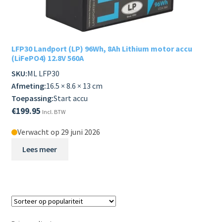
Subme
LADERS & ACCESSOIRES
uitvou
Subme
MERKEN
LFP30 Landport (LP) 96Wh, 8Ah Lithium motor accu
uitvou
(LiFePO4) 12.8V 560A
Subme
SOORTEN
SKU:
ML LFP30
uitvou
Afmeting:
16.5 × 8.6 × 13 cm
Toepassing:
Start accu
€
199.95
Incl. BTW
Verwacht op 29 juni 2026
Lees meer