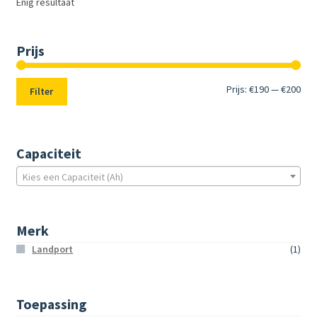
Enig resultaat
Prijs
Min.
Max
Prijs:
€190
—
€200
Filter
prij
prij
Capaciteit
Kies een Capaciteit (Ah)
Merk
Landport
(1)
Toepassing