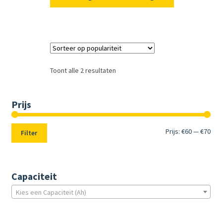
Toont alle 2 resultaten
Prijs
Min.
Max
Prijs:
€60
—
€70
Filter
prij
prij
Capaciteit
Kies een Capaciteit (Ah)