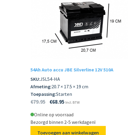
54Ah Auto accu JBE Silverline 12V 510A
SKU:
JSL54-HA
Afmeting:
20.7 × 17.5 × 19 cm
Toepassing:
Starten
€
79.95
€
68.95
Incl. BTW
Online op voorraad
Bezorgd binnen 2-5 werkdagen
ℹ️
Toevoegen aan winkelwagen