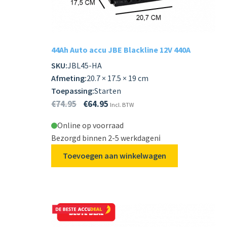
Subme
LADERS & ACCESSOIRES
uitvou
Subme
MERKEN
44Ah Auto accu JBE Blackline 12V 440A
uitvou
SKU:
JBL45-HA
Subme
SOORTEN
Afmeting:
20.7 × 17.5 × 19 cm
uitvou
Toepassing:
Starten
€
74.95
€
64.95
Incl. BTW
Online op voorraad
Bezorgd binnen 2-5 werkdagen
ℹ️
Toevoegen aan winkelwagen