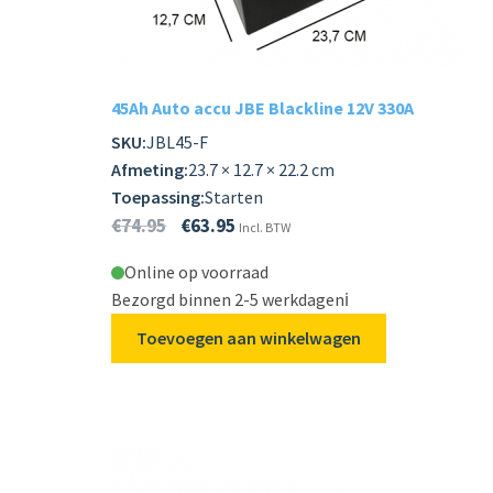
Subme
LADERS & ACCESSOIRES
uitvou
Subme
MERKEN
45Ah Auto accu JBE Blackline 12V 330A
uitvou
SKU:
JBL45-F
Subme
SOORTEN
Afmeting:
23.7 × 12.7 × 22.2 cm
uitvou
Toepassing:
Starten
€
74.95
€
63.95
Incl. BTW
Online op voorraad
Bezorgd binnen 2-5 werkdagen
ℹ️
Toevoegen aan winkelwagen