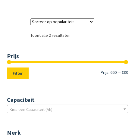
Toont alle 2 resultaten
Prijs
Min.
Max
Prijs:
€60
—
€80
Filter
prij
prij
Capaciteit
Kies een Capaciteit (Ah)
Merk